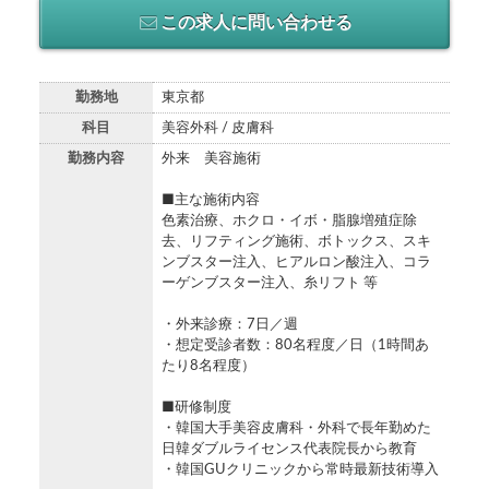
この求人に問い合わせる
勤務地
東京都
科目
美容外科 / 皮膚科
勤務内容
外来 美容施術
■主な施術内容
色素治療、ホクロ・イボ・脂腺増殖症除
去、リフティング施術、ボトックス、スキ
ンブスター注入、ヒアルロン酸注入、コラ
ーゲンブスター注入、糸リフト 等
・外来診療：7日／週
・想定受診者数：80名程度／日（1時間あ
たり8名程度）
■研修制度
・韓国大手美容皮膚科・外科で長年勤めた
日韓ダブルライセンス代表院長から教育
・韓国GUクリニックから常時最新技術導入