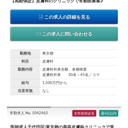
【高給保証】皮膚科のクリニックで常勤医募集♪
この求人の詳細を見る
この求人に問い合わせる
勤務地
東京都
科目
皮膚科
勤務内容
皮膚科外来全般、各種検査
皮膚科外来 30名～45名／コマ
給与
1,500万円から
当直有無
なし
常勤求人 No. 1042462
女性医師必見
週4日以内
医師求人千代田区|東京都の美容皮膚科クリニックで常