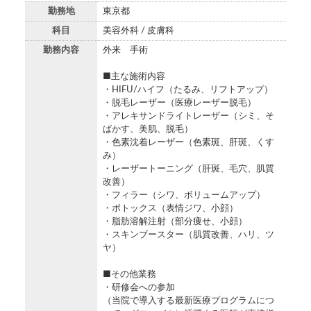
勤務地
東京都
科目
美容外科 / 皮膚科
勤務内容
外来 手術
■主な施術内容
・HIFU/ハイフ（たるみ、リフトアップ）
・脱毛レーザー（医療レーザー脱毛）
・アレキサンドライトレーザー（シミ、そ
ばかす、美肌、脱毛）
・色素沈着レーザー（色素斑、肝斑、くす
み）
・レーザートーニング（肝斑、毛穴、肌質
改善）
・フィラー（シワ、ボリュームアップ）
・ボトックス（表情ジワ、小顔）
・脂肪溶解注射（部分痩せ、小顔）
・スキンブースター（肌質改善、ハリ、ツ
ヤ）
■その他業務
・研修会への参加
（当院で導入する最新医療プログラムにつ