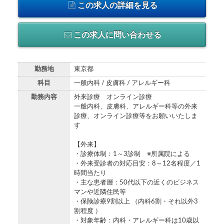
この求人の詳細を見る
この求人に問い合わせる
勤務地
東京都
科目
一般内科 / 皮膚科 / アレルギー科
勤務内容
外来診療 オンライン診療
一般内科、皮膚科、アレルギー科等の外来
診療、オンライン診療等をお願いいたしま
す
【外来】
・診療体制：1～3診制 ※所属院による
・外来受診者の対応目安：8～12名程度／1
時間当たり
・主な患者層：50代以下の近くのビジネス
マンや近隣住民等
・保険診療9割以上 （内科6割・それ以外3
割程度 ）
・対象年齢：内科・アレルギー科は10歳以