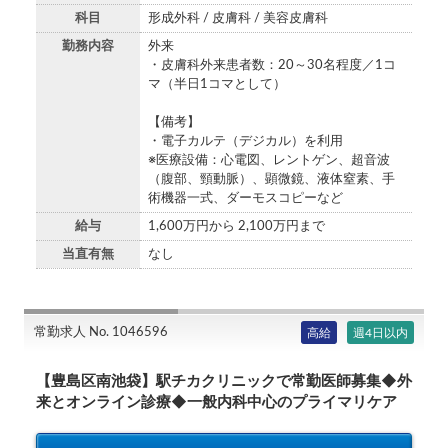
科目
形成外科 / 皮膚科 / 美容皮膚科
勤務内容
外来
・皮膚科外来患者数：20～30名程度／1コ
マ（半日1コマとして）
【備考】
・電子カルテ（デジカル）を利用
※医療設備：心電図、レントゲン、超音波
（腹部、頸動脈）、顕微鏡、液体窒素、手
術機器一式、ダーモスコピーなど
給与
1,600万円から 2,100万円まで
当直有無
なし
常勤求人 No. 1046596
高給
週4日以内
【豊島区南池袋】駅チカクリニックで常勤医師募集◆外
来とオンライン診療◆一般内科中心のプライマリケア