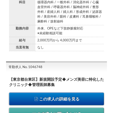
科目
循環器内科 / 一般外科 / 消化器外科 / 心臓
血管外科 / 呼吸器外科 / 脳神経外科 / 整形
外科 / 産婦人科 / 婦人科 / 形成外科 / 泌尿器
科 / 美容外科 / 眼科 / 皮膚科 / 耳鼻咽喉科 /
麻酔科 / 放射線科
勤務内容
外来、OPEなど下肢静脈瘤対応
※未経験相談可能
給与
2,000万円から 4,000万円まで
当直有無
なし
常勤求人 No. 1046748
【東京都台東区】新規開設予定◆メンズ美容に特化した
クリニック◆管理医師募集
この求人の詳細を見る