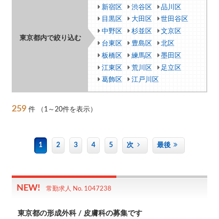
新宿区
渋谷区
品川区
目黒区
大田区
世田谷区
中野区
杉並区
文京区
東京都内で絞り込む
台東区
豊島区
北区
板橋区
練馬区
墨田区
江東区
荒川区
足立区
葛飾区
江戸川区
259
件
（1～20件を表示）
1
2
3
4
5
次
最後
常勤求人 No. 1047238
東京都の形成外科 / 皮膚科の募集です