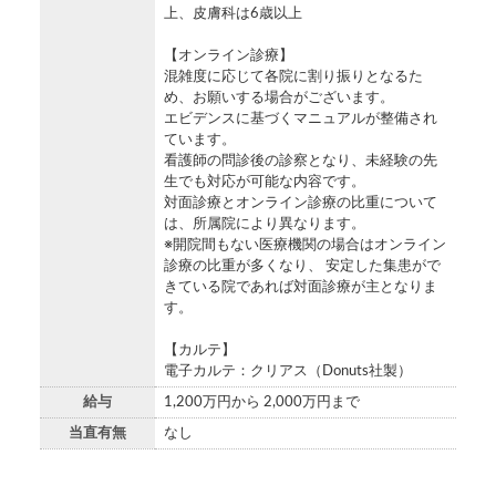
上、皮膚科は6歳以上
【オンライン診療】
混雑度に応じて各院に割り振りとなるた
め、お願いする場合がございます。
エビデンスに基づくマニュアルが整備され
ています。
看護師の問診後の診察となり、未経験の先
生でも対応が可能な内容です。
対面診療とオンライン診療の比重について
は、所属院により異なります。
※開院間もない医療機関の場合はオンライン
診療の比重が多くなり、 安定した集患がで
きている院であれば対面診療が主となりま
す。
【カルテ】
電子カルテ：クリアス（Donuts社製）
給与
1,200万円から 2,000万円まで
当直有無
なし