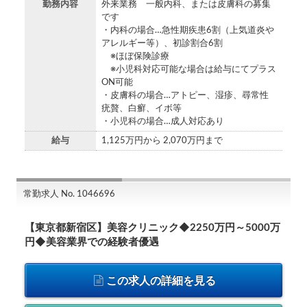
勤務内容
外来業務 一般内科、または皮膚科の募集
です
・内科の場合…急性期疾患6割（上気道炎や
アレルギー等）、初診割合6割
※ほぼ保険診療
※小児科対応可能な場合は給与にてプラス
ON可能
・皮膚科の場合…アトピー、湿疹、尋常性
疣贅、白癬、イボ等
・小児科の場合…成人対応あり
給与
1,125万円から 2,070万円まで
常勤求人 No. 1046696
【東京都新宿区】美容クリニック◆2250万円～5000万
円◆美容業界での経験者優遇
この求人の詳細を見る