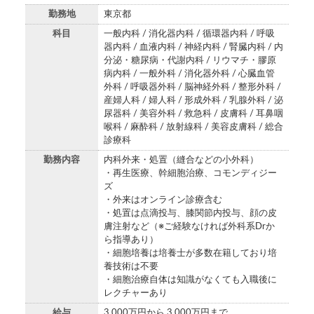
勤務地
東京都
科目
一般内科 / 消化器内科 / 循環器内科 / 呼吸
器内科 / 血液内科 / 神経内科 / 腎臓内科 / 内
分泌・糖尿病・代謝内科 / リウマチ・膠原
病内科 / 一般外科 / 消化器外科 / 心臓血管
外科 / 呼吸器外科 / 脳神経外科 / 整形外科 /
産婦人科 / 婦人科 / 形成外科 / 乳腺外科 / 泌
尿器科 / 美容外科 / 救急科 / 皮膚科 / 耳鼻咽
喉科 / 麻酔科 / 放射線科 / 美容皮膚科 / 総合
診療科
勤務内容
内科外来・処置（縫合などの小外科）
・再生医療、幹細胞治療、コモンディジー
ズ
・外来はオンライン診療含む
・処置は点滴投与、膝関節内投与、顔の皮
膚注射など（※ご経験なければ外科系Drか
ら指導あり）
・細胞培養は培養士が多数在籍しており培
養技術は不要
・細胞治療自体は知識がなくても入職後に
レクチャーあり
給与
3,000万円から 3,000万円まで