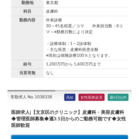
勤務地
東京都
科目
皮膚科
勤務内容
外来診療
30～45名程度／コマ 外来担当数：8コ
マ～※勤務日数により決定
・診療体制：1～2診体制
・主な疾患：皮膚科疾患全般
※現在は保険診療100％となります。
給与
1,200万円から 1,600万円まで
当直有無
なし
常勤求人 No. 1038338
高給
女性医師必見
週4日以内
医師求人|【文京区のクリニック】皮膚科・美容皮膚科
◆管理医師募集◆週3.5日からのご勤務可能です◆女性
医師歓迎