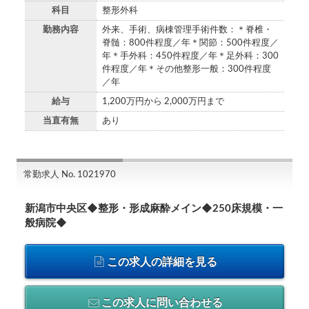
科目
整形外科
勤務内容
外来、手術、病棟管理手術件数：＊脊椎・
脊髄：800件程度／年＊関節：500件程度／
年＊手外科：450件程度／年＊足外科：300
件程度／年＊その他整形一般：300件程度
／年
給与
1,200万円から 2,000万円まで
当直有無
あり
常勤求人 No. 1021970
新潟市中央区◆整形・形成麻酔メイン◆250床規模・一
般病院◆
この求人の詳細を見る
この求人に問い合わせる