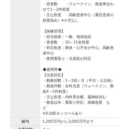
・患者数 ：ウォークイン、救急車合わ
せて1～2件程度
・主な疾患 ：高齢患者中心（重症患者の
頻度低め）※小児なし
【病棟管理】
・担当病床：一般、地域包括
・患者数 ：10～15名程度
・対応疾患：肺炎・心不全が中心。高齢患
者中心
・夜間看取り：当直医が対応
◆夜間帯◆
【当直対応】
・勤務回数：1～2回／月（平日・土日祝）
・救急件数：全科当直（ウォークイン、救
急4～5件程度）
・主な疾患：内科系全般、脳神経含む
・救急以外：看取り対応、病棟急変 な
ど
※主治医オンコールあり
給与
1,200万円から 2,000万円まで