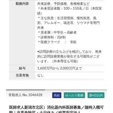
勤務内容
外来診療、予防接種、各種検査など
＊外来受診者数：100～150名／日（本院実
績）
＊主な疾患：生活習慣病、慢性疾患、風
邪、アレルギー、喘息等、リウマチ等専門
外来
＊患者層：中学生～高齢者
＊診療体制：2診制
＊医療クラーク ： 常駐
※訪問診療の立ち上げを検討しており、将来
的に訪問診療業務が発生する可能性がござ
います。（外来専従も可能）
給与
1,600万円から 2,000万円まで
当直有無
なし
常勤求人 No. 1046428
高給
ゆったり勤務
週4日以内
医師求人新潟市北区）消化器内科医師募集／随時入職可
能｜当直免除可・土日休み／経営安定法人