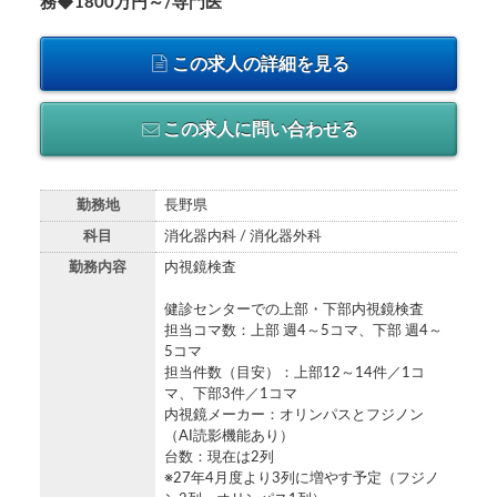
務◆1800万円～/専門医
この求人の詳細を見る
この求人に問い合わせる
勤務地
長野県
科目
消化器内科 / 消化器外科
勤務内容
内視鏡検査
健診センターでの上部・下部内視鏡検査
担当コマ数：上部 週4～5コマ、下部 週4～
5コマ
担当件数（目安）：上部12～14件／1コ
マ、下部3件／1コマ
内視鏡メーカー：オリンパスとフジノン
（AI読影機能あり）
台数：現在は2列
※27年4月度より3列に増やす予定（フジノ