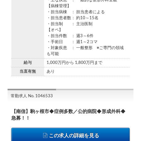
・主な疾患 ： 一般的な整形外科全般
【病棟管理】
・担当病棟 ： 担当患者による
・担当患者数： 約10～15名
・担当制 ： 主治医制
【オペ】
・担当件数 ： 週3～6件
・手術日 ： 週1～2コマ
・対象疾患 ： 一般整形 ※ご専門の領域
も可能
給与
1,000万円から 1,800万円まで
当直有無
あり
常勤求人 No. 1046533
【南信】駒ヶ根市◆症例多数／公的病院◆形成外科◆
急募！！
この求人の詳細を見る