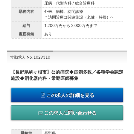
尿病・代謝内科 / 総合診療科
勤務内容
外来、病棟、訪問診療
＊訪問診療は関連施設（老健・特養）へ
給与
1,200万円から 2,000万円まで
当直有無
あり
常勤求人 No. 1029310
【長野県駒ヶ根市】公的病院◆症例多数／各種学会認定
施設◆消化器内科・常勤医師募集
この求人の詳細を見る
この求人に問い合わせる
勤務地
長野県