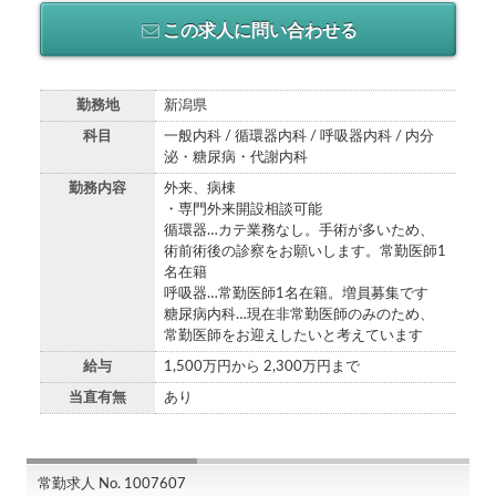
この求人に問い合わせる
勤務地
新潟県
科目
一般内科 / 循環器内科 / 呼吸器内科 / 内分
泌・糖尿病・代謝内科
勤務内容
外来、病棟
・専門外来開設相談可能
循環器…カテ業務なし。手術が多いため、
術前術後の診察をお願いします。常勤医師1
名在籍
呼吸器…常勤医師1名在籍。増員募集です
糖尿病内科…現在非常勤医師のみのため、
常勤医師をお迎えしたいと考えています
給与
1,500万円から 2,300万円まで
当直有無
あり
常勤求人 No. 1007607