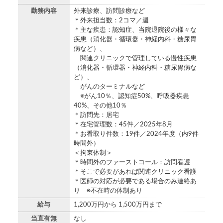
勤務内容
外来診療、訪問診療など
＊外来担当数：2コマ／週
＊主な疾患：認知症、当院退院後の様々な
疾患（消化器・循環器・神経内科・糖尿胃
病など）、
関連クリニックで管理している慢性疾患
（消化器・循環器・神経内科・糖尿胃病な
ど）、
がんのターミナルなど
※がん10％、認知症50%、呼吸器疾患
40%、その他10％
＊訪問先：居宅
＊在宅管理数：45件／2025年8月
＊お看取り件数：19件／2024年度（内9件
時間外）
＜拘束体制＞
＊時間外のファーストコール：訪問看護
＊そこで必要があれば関連クリニック看護
＊医師の対応が必要である場合のみ連絡あ
り ※不在時の体制あり
給与
1,200万円から 1,500万円まで
当直有無
なし