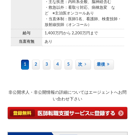
・主な疾患：内科系全般、脳神経含む
・救急以外：看取り対応、病棟急変 な
ど ※主治医オンコールあり
・当直体制：医師1名、看護師、検査技師・
放射線技師（オンコール）
給与
1,400万円から 2,200万円まで
当直有無
あり
1
2
3
4
5
次
最後
非公開求人・非公開情報の詳細についてはエージェントへお問
い合わせ下さい