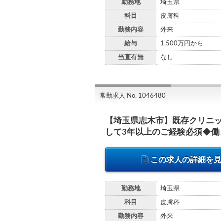
勤務地
埼玉県
科目
皮膚科
勤務内容
外来
給与
1,500万円から
当直有無
なし
常勤求人 No. 1046480
【埼玉県志木市】既存クリニ
して3年以上のご経験必須◆働
この求人の詳細を
勤務地
埼玉県
科目
皮膚科
勤務内容
外来