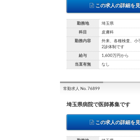
この求人の詳細を
勤務地
埼玉県
科目
皮膚科
勤務内容
外来、各種検査、小
2診体制です
給与
1,600万円から
当直有無
なし
常勤求人 No. 76899
埼玉県病院で医師募集です
この求人の詳細を