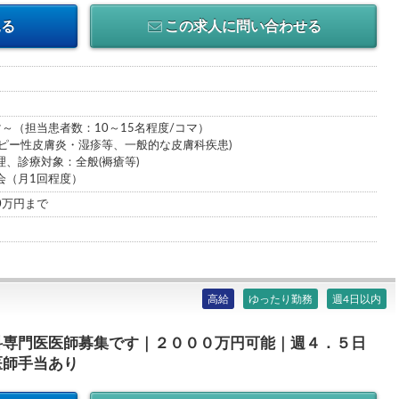
見る
この求人に問い合わせる
～（担当患者数：10～15名程度/コマ）
トピー性皮膚炎・湿疹等、一般的な皮膚科疾患)
、診療対象：全般(褥瘡等)
会（月1回程度）
00万円まで
高給
ゆったり勤務
週4日以内
科専門医医師募集です｜２０００万円可能｜週４．５日
医師手当あり