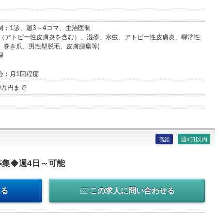
制：1診、週3～4コマ、主治医制
疹（アトピー性皮膚炎を含む）、湿疹、水虫、アトピー性皮膚炎、尋常性
、巻き爪、男性型脱毛、皮膚腫瘍等)
理
会：月1回程度
00万円まで
高給
週4日以内
集◆週4日～可能
見る
この求人に問い合わせる