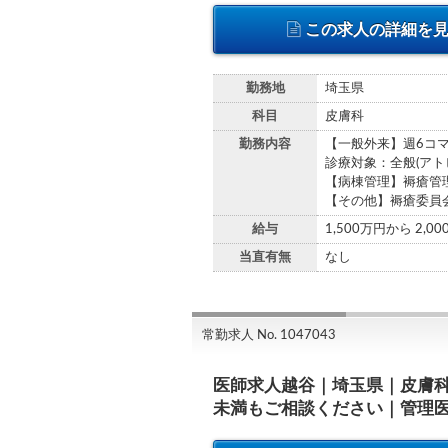
この求人の詳細を
勤務地
埼玉県
科目
皮膚科
勤務内容
【一般外来】週6コマ
診療対象：全般(ア
【病棟管理】褥瘡管理
【その他】褥瘡委員
給与
1,500万円から 2,0
当直有無
なし
常勤求人 No. 1047043
医師求人越谷｜埼玉県｜皮膚
未満もご相談ください｜管理