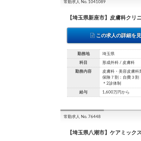
常勤求人 No. 1041089
【埼玉県新座市】皮膚科クリ
この求人の詳細を
勤務地
埼玉県
科目
形成外科 / 皮膚科
勤務内容
皮膚科・美容皮膚科
保険７割：自費３割
＊2診体制
給与
1,600万円から
常勤求人 No. 76448
【埼玉県八潮市】ケアミック