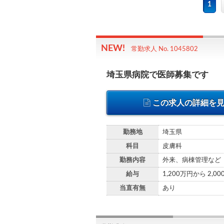
1
常勤求人 No. 1045802
埼玉県病院で医師募集です
この求人の詳細を
勤務地
埼玉県
科目
皮膚科
勤務内容
外来、病棟管理など
給与
1,200万円から 2,0
当直有無
あり