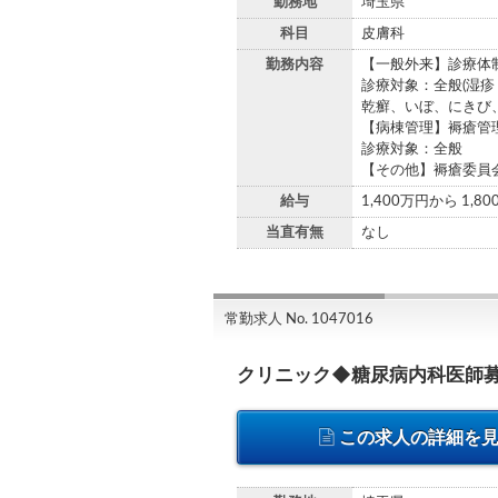
勤務地
埼玉県
科目
皮膚科
勤務内容
【一般外来】診療体
診療対象：全般(湿
乾癬、いぼ、にきび
【病棟管理】褥瘡管
診療対象：全般
【その他】褥瘡委員
給与
1,400万円から 1,8
当直有無
なし
常勤求人 No. 1047016
クリニック◆糖尿病内科医師募
この求人の詳細を