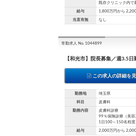
既存クリニック内で
給与
1,800万円から 2,2
当直有無
なし
常勤求人 No. 1044899
【和光市】院長募集／週3.5日
この求人の詳細を
勤務地
埼玉県
科目
皮膚科
勤務内容
皮膚科診療
99％保険診療（美
1日100～150名程度
給与
2,000万円から 2,0