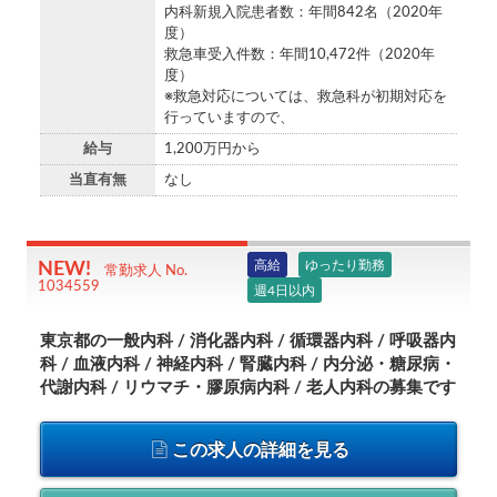
内科新規入院患者数：年間842名（2020年
度）
救急車受入件数：年間10,472件（2020年
度）
※救急対応については、救急科が初期対応を
行っていますので、
給与
1,200万円から
当直有無
なし
高給
ゆったり勤務
常勤求人 No.
1034559
週4日以内
東京都の一般内科 / 消化器内科 / 循環器内科 / 呼吸器内
科 / 血液内科 / 神経内科 / 腎臓内科 / 内分泌・糖尿病・
代謝内科 / リウマチ・膠原病内科 / 老人内科の募集です
この求人の詳細を見る