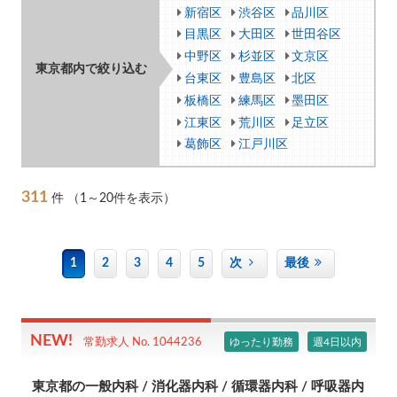
新宿区
渋谷区
品川区
目黒区
大田区
世田谷区
中野区
杉並区
文京区
東京都内で絞り込む
台東区
豊島区
北区
板橋区
練馬区
墨田区
江東区
荒川区
足立区
葛飾区
江戸川区
311
件
（1～20件を表示）
1
2
3
4
5
次
最後
ゆったり勤務
週4日以内
常勤求人 No. 1044236
東京都の一般内科 / 消化器内科 / 循環器内科 / 呼吸器内