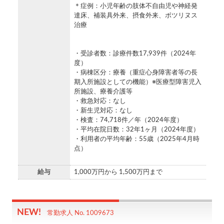
＊症例：小児年齢の肢体不自由児や神経発
達床、補装具外来、摂食外来、ボツリヌス
治療
・受診者数：診療件数17,939件（2024年
度）
・病棟区分：療養（重症心身障害者等の長
期入所施設としての機能）※医療型障害児入
所施設、療養介護等
・救急対応：なし
・新生児対応：なし
・検査：74,718件／年（2024年度）
・平均在院日数：32年1ヶ月（2024年度）
・利用者の平均年齢：55歳（2025年4月時
点）
給与
1,000万円から 1,500万円まで
常勤求人 No. 1009673