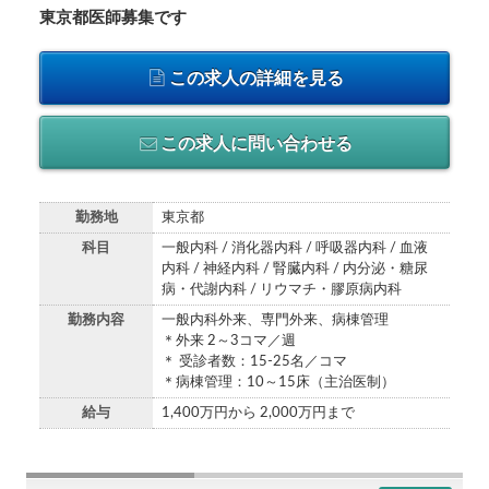
東京都医師募集です
この求人の詳細を見る
この求人に問い合わせる
勤務地
東京都
科目
一般内科 / 消化器内科 / 呼吸器内科 / 血液
内科 / 神経内科 / 腎臓内科 / 内分泌・糖尿
病・代謝内科 / リウマチ・膠原病内科
勤務内容
一般内科外来、専門外来、病棟管理
＊外来 2～3コマ／週
＊ 受診者数：15-25名／コマ
＊病棟管理：10～15床（主治医制）
給与
1,400万円から 2,000万円まで