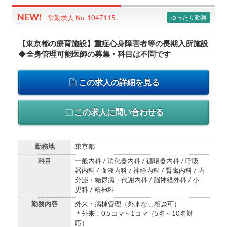
ゆったり勤務
常勤求人 No. 1047115
【東京都の療育施設】重症心身障害者等の長期入所施設
◆全身管理可能医師の募集・科目は不問です
この求人の詳細を見る
この求人に問い合わせる
勤務地
東京都
科目
一般内科 / 消化器内科 / 循環器内科 / 呼吸
器内科 / 血液内科 / 神経内科 / 腎臓内科 / 内
分泌・糖尿病・代謝内科 / 脳神経外科 / 小
児科 / 精神科
勤務内容
外来・病棟管理（外来なし相談可）
＊外来：0.5コマ～1コマ（5名～10名対
応）