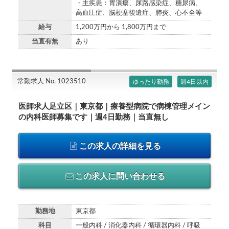
・主疾患：胃潰瘍、尿路感染症、糖尿病、
高血圧症、脳梗塞後遺症、肺炎、心不全等
給与
1,200万円から 1,800万円まで
当直有無
あり
常勤求人 No. 1023510
ゆったり勤務
週4日以内
医師求人足立区｜東京都｜療養型病院で病棟管理メイン
の内科医師募集です｜週4日勤務｜当直無し
この求人の詳細を見る
この求人に問い合わせる
勤務地
東京都
科目
一般内科 / 消化器内科 / 循環器内科 / 呼吸