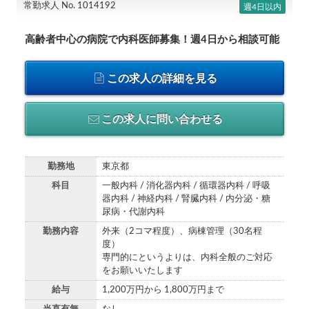
常勤求人 No. 1014192
週4日以内
高齢者中心の病院で内科医師募集！週4日から相談可能
この求人の詳細を見る
この求人に問い合わせる
勤務地
東京都
科目
一般内科 / 消化器内科 / 循環器内科 / 呼吸
器内科 / 神経内科 / 腎臓内科 / 内分泌・糖
尿病・代謝内科
勤務内容
外来（2コマ程度）、病棟管理（30名程
度）
専門的にというよりは、内科全般のご対応
をお願いいたします
給与
1,200万円から 1,800万円まで