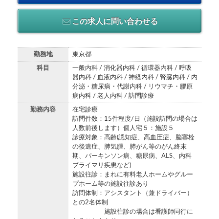
この求人に問い合わせる
勤務地
東京都
科目
一般内科 / 消化器内科 / 循環器内科 / 呼吸
器内科 / 血液内科 / 神経内科 / 腎臓内科 / 内
分泌・糖尿病・代謝内科 / リウマチ・膠原
病内科 / 老人内科 / 訪問診療
勤務内容
在宅診療
訪問件数：15件程度/日（施設訪問の場合は
人数前後します）個人宅５：施設５
診療対象：高齢(認知症、高血圧症、脳塞栓
の後遺症、肺気腫、肺がん等のがん終末
期、パーキンソン病、糖尿病、ALS、内科
プライマリ疾患など)
施設往診：まれに有料老人ホームやグルー
プホーム等の施設往診あり
訪問体制：アシスタント（兼ドライバー）
との2名体制
施設往診の場合は看護師同行に