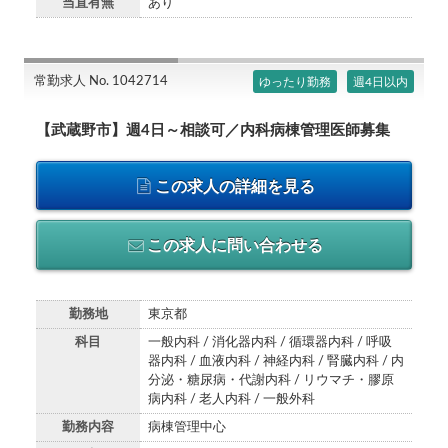
当直有無
あり
常勤求人 No. 1042714
ゆったり勤務
週4日以内
【武蔵野市】週4日～相談可／内科病棟管理医師募集
この求人の詳細を見る
この求人に問い合わせる
勤務地
東京都
科目
一般内科 / 消化器内科 / 循環器内科 / 呼吸
器内科 / 血液内科 / 神経内科 / 腎臓内科 / 内
分泌・糖尿病・代謝内科 / リウマチ・膠原
病内科 / 老人内科 / 一般外科
勤務内容
病棟管理中心