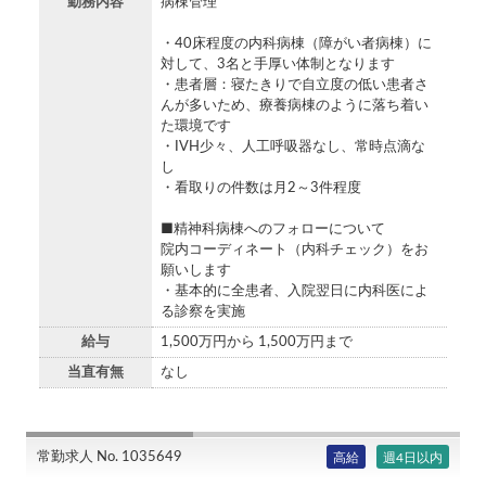
勤務内容
病棟管理
・40床程度の内科病棟（障がい者病棟）に
対して、3名と手厚い体制となります
・患者層：寝たきりで自立度の低い患者さ
んが多いため、療養病棟のように落ち着い
た環境です
・IVH少々、人工呼吸器なし、常時点滴な
し
・看取りの件数は月2～3件程度
■精神科病棟へのフォローについて
院内コーディネート（内科チェック）をお
願いします
・基本的に全患者、入院翌日に内科医によ
る診察を実施
給与
1,500万円から 1,500万円まで
当直有無
なし
常勤求人 No. 1035649
高給
週4日以内