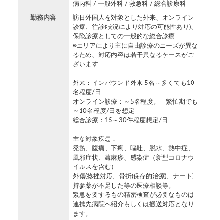
病内科 / 一般外科 / 救急科 / 総合診療科
勤務内容
訪日外国人を対象とした外来、オンライン
診療、往診(状況により対応の可能性あり)、
保険診療としての一般的な総合診療
※エリアにより主に自由診療のニーズが異な
るため、対応内容は若干異なるケースがご
ざいます
外来：インバウンド外来 5名～多くても10
名程度/日
オンライン診療：～5名程度。 繁忙期でも
～10名程度/日を想定
総合診療：15～30件程度想定/日
主な対象疾患：
発熱、腹痛、下痢、嘔吐、脱水、熱中症、
風邪症状、蕁麻疹、感染症（新型コロナウ
イルスを含む）
外傷(捻挫対応、骨折(保存的治療)、ナート)
持参薬が不足した等の医療相談等。
緊急を要するもの精密検査が必要なものは
連携先病院へ紹介もしくは搬送対応となり
ます。