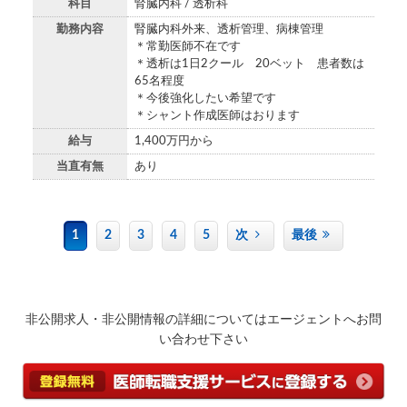
科目
腎臓内科 / 透析科
勤務内容
腎臓内科外来、透析管理、病棟管理
＊常勤医師不在です
＊透析は1日2クール 20ベット 患者数は
65名程度
＊今後強化したい希望です
＊シャント作成医師はおります
給与
1,400万円から
当直有無
あり
1
2
3
4
5
次
最後
非公開求人・非公開情報の詳細についてはエージェントへお問
い合わせ下さい