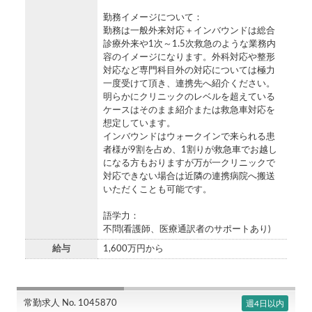
勤務イメージについて：
勤務は一般外来対応＋インバウンドは総合
診療外来や1次～1.5次救急のような業務内
容のイメージになります。外科対応や整形
対応など専門科目外の対応については極力
一度受けて頂き、連携先へ紹介ください。
明らかにクリニックのレベルを超えている
ケースはそのまま紹介または救急車対応を
想定しています。
インバウンドはウォークインで来られる患
者様が9割を占め、1割りが救急車でお越し
になる方もおりますが万が一クリニックで
対応できない場合は近隣の連携病院へ搬送
いただくことも可能です。
語学力：
不問(看護師、医療通訳者のサポートあり)
給与
1,600万円から
常勤求人 No. 1045870
週4日以内