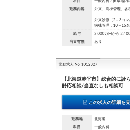
科目
一般内科 / 循環器内
勤務内容
外来、病棟管理、各
外来診療（2～3コマ
病棟管理：10～15
給与
2,000万円から 2,4
当直有無
あり
常勤求人 No. 1012327
【北海道赤平市】総合的に診ら
齢応相談/当直なしも相談可
この求人の詳細を
勤務地
北海道
科目
一般内科