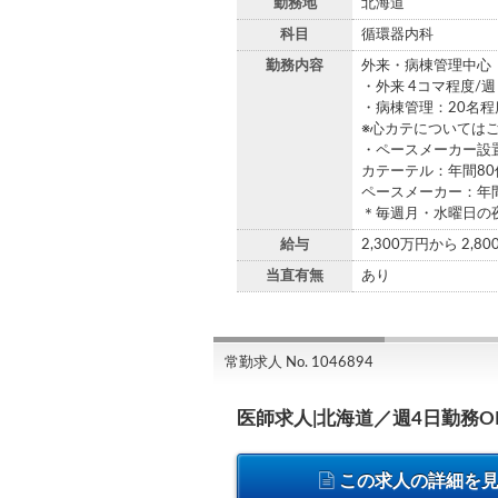
勤務地
北海道
科目
循環器内科
勤務内容
外来・病棟管理中心
・外来 4コマ程度/週
・病棟管理：20名程
※心カテについては
・ペースメーカー設
カテーテル：年間8
ペースメーカー：年
＊毎週月・水曜日の
給与
2,300万円から 2,8
当直有無
あり
常勤求人 No. 1046894
医師求人|北海道／週4日勤務
この求人の詳細を