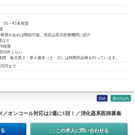
 35～45名程度
度
ご希望があれば開始可能。現在は高次医療機関に紹介
置など
0件程度
間50件くらい
夜間、毎月第２・第４週末（土・日）は時間外診療を行っています。
00万円まで
高給
週4日以内
OK／オンコール対応は2週に1回！／消化器系医師募集
見る
この求人に問い合わせる