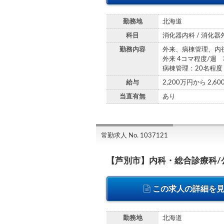
勤務地
北海道
科目
消化器内科 / 消化器
勤務内容
外来、病棟管理、内
外来 4コマ程度/週 
病棟管理：20名程度
給与
2,200万円から 2,6
当直有無
あり
常勤求人 No. 1037121
【芦別市】内科・総合診療科/
この求人の詳細を
勤務地
北海道