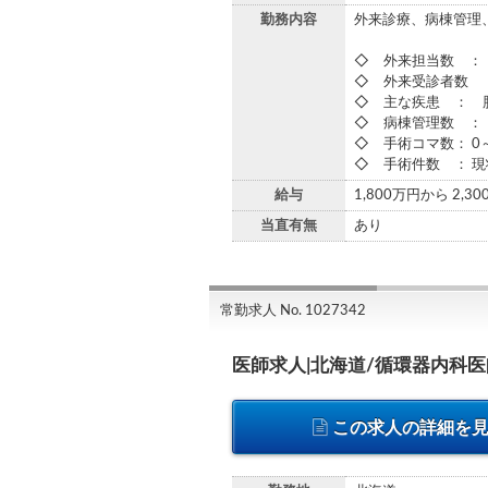
勤務内容
外来診療、病棟管理
◇ 外来担当数 ：
◇ 外来受診者数 
◇ 主な疾患 ： 
◇ 病棟管理数 ：
◇ 手術コマ数： 0
◇ 手術件数 ： 現
給与
1,800万円から 2,3
当直有無
あり
常勤求人 No. 1027342
医師求人|北海道/循環器内科
この求人の詳細を