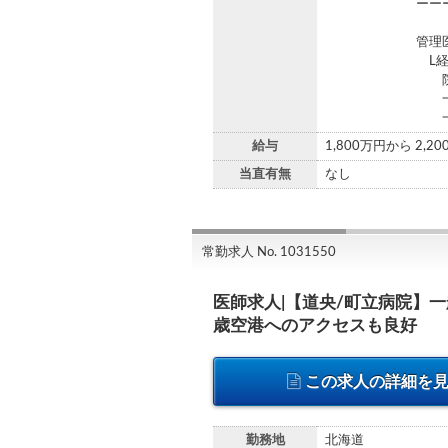
ーーーーーー
管理医師
L経営および労
院長に過度な経
一方で、経営状
一定の裁量をも
給与
1,800万円から 2,2
当直有無
なし
常勤求人 No. 1031550
医師求人|【道央/町立病院】
歳空港へのアクセスも良好
この求人の詳細を
勤務地
北海道