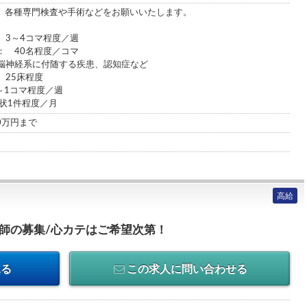
、各種専門検査や手術などをお願いいたします。
 3～4コマ程度／週
： 40名程度／コマ
脳神経系に付随する疾患、認知症など
 25床程度
～1コマ程度／週
状1件程度／月
00万円まで
高給
医師の募集/心カテはご希望次第！
見る
この求人に問い合わせる