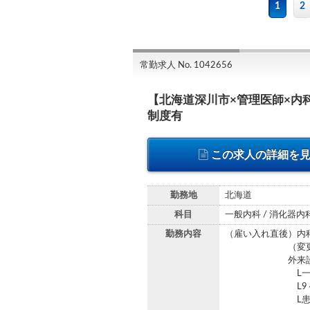
1
2
常勤求人 No. 1042656
【北海道深川市×管理医師×内
制度有
この求人の詳細を
勤務地
北海道
科目
一般内科 / 消化器内
勤務内容
（雇い入れ直後）内
（変更の範囲
外来診
L一般内科全般
L9～10コマ
L患者層：生