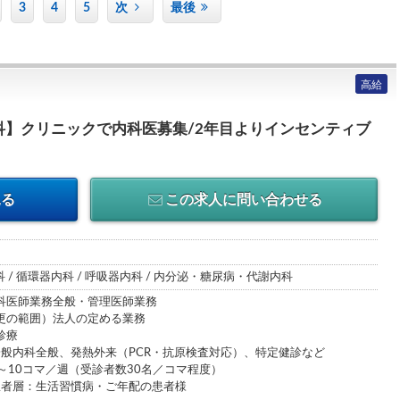
3
4
5
次
最後
高給
科】クリニックで内科医募集/2年目よりインセンティブ
見る
この求人に問い合わせる
科 / 循環器内科 / 呼吸器内科 / 内分泌・糖尿病・代謝内科
科医師業務全般・管理医師業務
）法人の定める業務
療
、発熱外来（PCR・抗原検査対応）、特定健診など
／週（受診者数30名／コマ程度）
活習慣病・ご年配の患者様