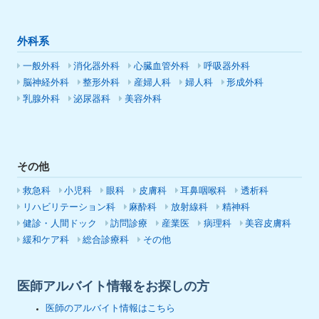
外科系
一般外科
消化器外科
心臓血管外科
呼吸器外科
脳神経外科
整形外科
産婦人科
婦人科
形成外科
乳腺外科
泌尿器科
美容外科
その他
救急科
小児科
眼科
皮膚科
耳鼻咽喉科
透析科
リハビリテーション科
麻酔科
放射線科
精神科
健診・人間ドック
訪問診療
産業医
病理科
美容皮膚科
緩和ケア科
総合診療科
その他
医師アルバイト情報をお探しの方
医師のアルバイト情報はこちら