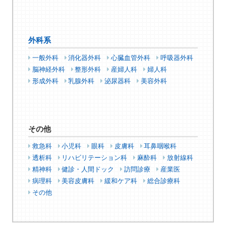
外科系
一般外科
消化器外科
心臓血管外科
呼吸器外科
脳神経外科
整形外科
産婦人科
婦人科
形成外科
乳腺外科
泌尿器科
美容外科
その他
救急科
小児科
眼科
皮膚科
耳鼻咽喉科
透析科
リハビリテーション科
麻酔科
放射線科
精神科
健診・人間ドック
訪問診療
産業医
病理科
美容皮膚科
緩和ケア科
総合診療科
その他