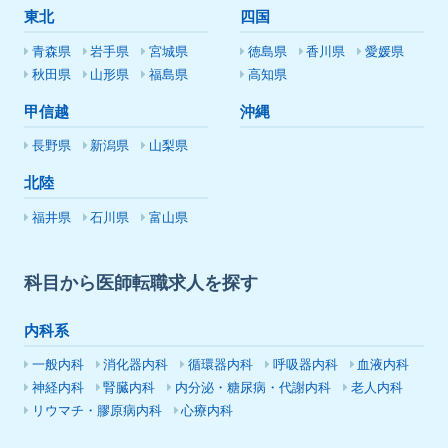
東北
四国
青森県
岩手県
宮城県
徳島県
香川県
愛媛県
秋田県
山形県
福島県
高知県
甲信越
沖縄
長野県
新潟県
山梨県
北陸
福井県
石川県
富山県
科目から医師転職求人を探す
内科系
一般内科
消化器内科
循環器内科
呼吸器内科
血液内科
神経内科
腎臓内科
内分泌・糖尿病・代謝内科
老人内科
リウマチ・膠原病内科
心療内科