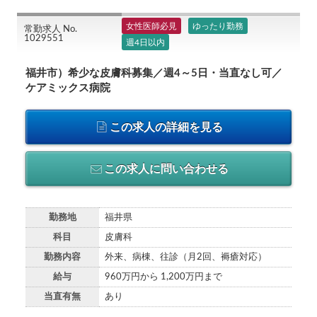
女性医師必見
ゆったり勤務
常勤求人 No.
1029551
週4日以内
福井市）希少な皮膚科募集／週4～5日・当直なし可／
ケアミックス病院
この求人の詳細を見る
この求人に問い合わせる
勤務地
福井県
科目
皮膚科
勤務内容
外来、病棟、往診（月2回、褥瘡対応）
給与
960万円から 1,200万円まで
当直有無
あり