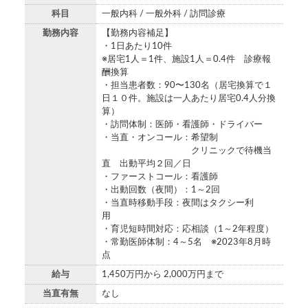
科目
一般内科 / 一般外科 / 訪問診療
勤務内容
【勤務内容補足】
・1日あたり10件
※居宅1人＝1件、施設1人＝0.4件 診療報
酬換算
・担当患者数：90〜130名（居宅換算で１
日１０件。施設は一人あたり居宅0.4人分換
算）
・訪問体制：医師・看護師・ドライバー
・当直・オンコール：希望制
クリニックで待機当
直 出動平均２回／日
・ファーストコール：看護師
・出動回数（夜間）：1～2回
・当直時移動手段：夜間はタクシー利
用
・育児短時間対応：応相談（1～2年程度）
・常勤医師体制：4～5名 ※2023年8月時
点
給与
1,450万円から 2,000万円まで
当直有無
なし