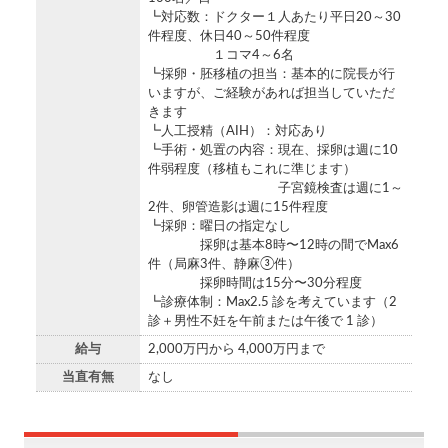
┗対応数：ドクター１人あたり平日20～30
件程度、休日40～50件程度
１コマ4～6名
┗採卵・胚移植の担当：基本的に院⻑が⾏
いますが、ご経験があれば担当していただ
きます
┗人工授精（AIH）：対応あり
┗手術・処置の内容：現在、採卵は週に10
件弱程度（移植もこれに準じます）
子宮鏡検査は週に1～
2件、卵管造影は週に15件程度
┗採卵：曜日の指定なし
採卵は基本8時〜12時の間でMax6
件（局麻3件、静麻③件）
採卵時間は15分〜30分程度
┗診療体制：Max2.5 診を考えています（2
診＋男性不妊を午前または午後で 1 診）
給与
2,000万円から 4,000万円まで
当直有無
なし