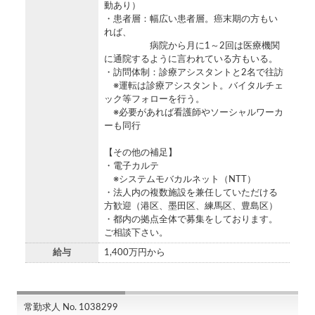
動あり）
・患者層：幅広い患者層。癌末期の方もい
れば、
病院から月に1～2回は医療機関
に通院するように言われている方もいる。
・訪問体制：診療アシスタントと2名で往訪
※運転は診療アシスタント。バイタルチェ
ック等フォローを行う。
※必要があれば看護師やソーシャルワーカ
ーも同行
【その他の補足】
・電子カルテ
※システムモバカルネット（NTT）
・法人内の複数施設を兼任していただける
方歓迎（港区、墨田区、練馬区、豊島区）
・都内の拠点全体で募集をしております。
ご相談下さい。
給与
1,400万円から
常勤求人 No. 1038299