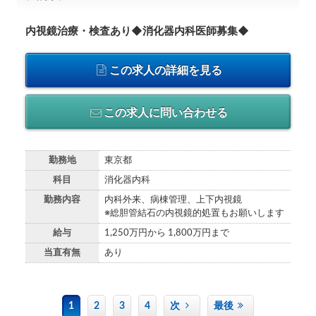
内視鏡治療・検査あり◆消化器内科医師募集◆
この求人の詳細を見る
この求人に問い合わせる
勤務地
東京都
科目
消化器内科
勤務内容
内科外来、病棟管理、上下内視鏡
※総胆管結石の内視鏡的処置もお願いします
給与
1,250万円から 1,800万円まで
当直有無
あり
1
2
3
4
次
最後