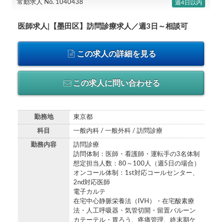
常勤求人 No. 1040438
週4日以内
医師求人|【墨田区】訪問診療求人／週3日～相談可
この求人の詳細を見る
この求人に問い合わせる
勤務地
東京都
科目
一般内科 / 一般外科 / 訪問診療
勤務内容
訪問診療
訪問体制：医師・看護師・運転手の3名体制
想定担当人数：80～100人（週5日の場合）
オンコール体制：1st対応コールセンター、
2nd対応医師
電子カルテ
在宅中心静脈栄養法（IVH）・在宅酸素療
法・人工呼吸器・気管切開・留置バルーン
カテーテル・胃ろう、疼痛管理、終末期ケ