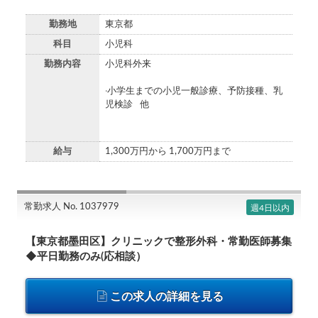
勤務地
東京都
科目
小児科
勤務内容
小児科外来
‧⼩学⽣までの⼩児⼀般診療、予防接種、乳
児検診 他
給与
1,300万円から 1,700万円まで
常勤求人 No. 1037979
週4日以内
【東京都墨田区】クリニックで整形外科・常勤医師募集
◆平日勤務のみ(応相談）
この求人の詳細を見る