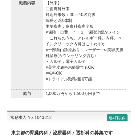
勤務内容
【外来】
〇皮膚科外来
対応外来数：30～40名前後
院長と2診体制
主要疾患：皮膚科疾患全般
※保険：自費＝７：３ 保険診療がメイン
これらのうち、アレルギー科、内科、ペ
インクリニック内科はごくわずか
※一部自由診療あり レーザー―や美容皮膚
科診療(カウンセリング含む)
・カルテ；電子カルテ
※美容皮膚科未経験でもOK
※転科OK
※トライアル勤務相談可能
給与
1,000万円から 1,500万円まで
常勤求人 No. 1043812
週4日以内
東京都の腎臓内科 / 泌尿器科 / 透析科の募集です