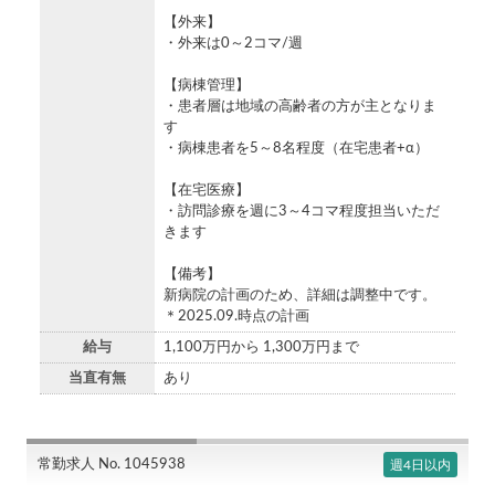
【外来】
・外来は0～2コマ/週
【病棟管理】
・患者層は地域の高齢者の方が主となりま
す
・病棟患者を5～8名程度（在宅患者+α）
【在宅医療】
・訪問診療を週に3～4コマ程度担当いただ
きます
【備考】
新病院の計画のため、詳細は調整中です。
＊2025.09.時点の計画
給与
1,100万円から 1,300万円まで
当直有無
あり
常勤求人 No. 1045938
週4日以内