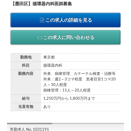
【墨田区】循環器内科医師募集
この求人の詳細を見る
この求人に問い合わせる
勤務地
東京都
科目
循環器内科
勤務内容
外来、病棟管理、カテーテル検査・治療等
外来：週2～3コマ程度 患者目安1コマ20
人～30人程度
病棟管理：15人～20人程度
給与
1,250万円から 1,800万円まで
当直有無
あり
常勤求人 No. 1031191