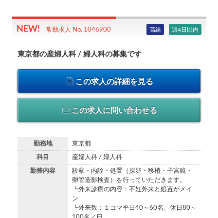
高給
週4日以内
常勤求人 No. 1046900
東京都の産婦人科 / 婦人科の募集です
この求人の詳細を見る
この求人に問い合わせる
勤務地
東京都
科目
産婦人科 / 婦人科
勤務内容
診察・内診・処置（採卵・移植・⼦宮鏡・
卵管造影検査）を⾏っていただきます。
┗外来診療の内容：不妊外来と処置がメイ
ン
┗外来数：１コマ平日40～60名、休日80～
100名／日