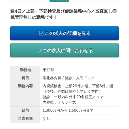
週4日／上部・下部検査及び健診業務中心／当直無し病
棟管理無しの勤務です！
この求人の詳細を見る
この求人に問い合わせる
勤務地
東京都
科目
消化器内科 / 健診・人間ドック
勤務内容
内視鏡検査：上部20件／週、下部8件／週
（今後、件数は増やしていく方向）
健診、一般内科外来20名程度／コマ
内視鏡：オリンパス
給与
1,300万円から 1,500万円まで
当直有無
なし