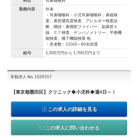
科目
耳鼻咽喉科
勤務内容
外来
・耳鼻咽喉科・小児耳鼻咽喉科：鼻鏡検
査、鼻腔通気度検査、アレルギー検査診
断、咽頭・鼻咽腔ファイバー、副鼻腔Ｘ
線、ＣＴ検査、チンパノメトリー、平衡機
能検査、嚥下機能検査 他
・患者数：1日60～80名程度
給与
1,300万円から 1,700万円まで
常勤求人 No. 1029557
【東京都墨田区】クリニック◆小児科◆週4日～！
この求人の詳細を見る
この求人に問い合わせる