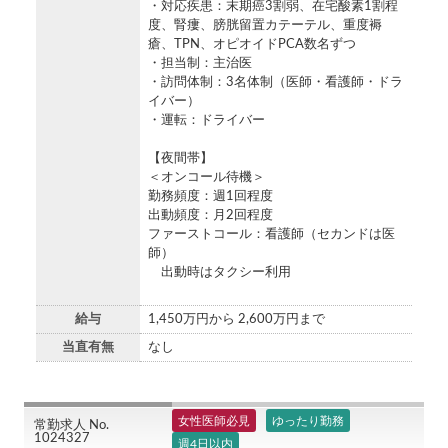
・対応疾患：末期癌3割弱、在宅酸素1割程
度、腎瘻、膀胱留置カテーテル、重度褥
瘡、TPN、オピオイドPCA数名ずつ
・担当制：主治医
・訪問体制：3名体制（医師・看護師・ドラ
イバー）
・運転：ドライバー
【夜間帯】
＜オンコール待機＞
勤務頻度：週1回程度
出動頻度：月2回程度
ファーストコール：看護師（セカンドは医
師）
出動時はタクシー利用
給与
1,450万円から 2,600万円まで
当直有無
なし
女性医師必見
ゆったり勤務
常勤求人 No.
1024327
週4日以内