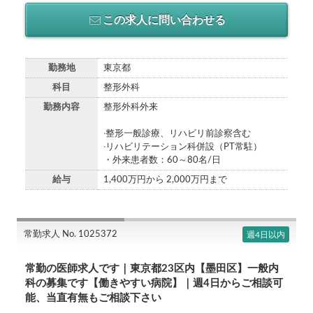
この求人に問い合わせる
勤務地
東京都
科目
整形外科
勤務内容
整形外科外来
‧整形⼀般診療、リハビリ前診察含む
‧リハビリテーション科併設（PT常駐）
・外来患者数：60～80名/日
給与
1,400万円から 2,000万円まで
常勤求人 No. 1025372
週4日以内
常勤の医師求人です｜東京都23区内【墨田区】一般内
科の募集です【働きやすい病院】｜週4日からご相談可
能、当直有無もご相談下さい