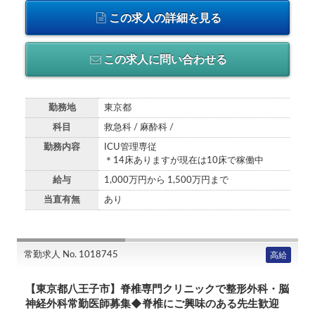
この求人の詳細を見る
この求人に問い合わせる
勤務地
東京都
科目
救急科 / 麻酔科 /
勤務内容
ICU管理専従
＊14床ありますが現在は10床で稼働中
給与
1,000万円から 1,500万円まで
当直有無
あり
常勤求人 No. 1018745
高給
【東京都八王子市】脊椎専門クリニックで整形外科・脳
神経外科常勤医師募集◆脊椎にご興味のある先生歓迎