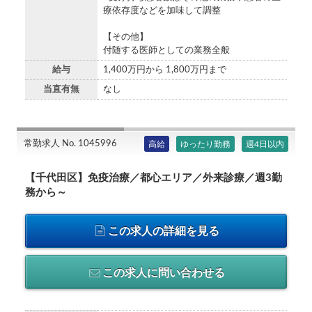
療依存度などを加味して調整
【その他】
付随する医師としての業務全般
給与
1,400万円から 1,800万円まで
当直有無
なし
常勤求人 No. 1045996
高給
ゆったり勤務
週4日以内
【千代田区】免疫治療／都心エリア／外来診療／週3勤
務から～
この求人の詳細を見る
この求人に問い合わせる