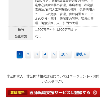
点滴/注射、胃瘻/経鼻経管栄養の管理、在
宅中心静脈栄養の管理、喀痰吸引、在宅酸
素療法/在宅人工呼吸器の管理、気管切開カ
ニューレの交換・管理、膀胱留置カテーテ
ルの交換・管理、膀胱瘻の管理、腎瘻の管
理、褥瘡治療、人工肛門の管理
給与
1,700万円から 1,900万円まで
当直有無
なし
1
2
3
4
5
次
最後
非公開求人・非公開情報の詳細についてはエージェントへお問
い合わせ下さい