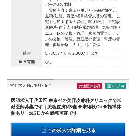
バーの3名体制
・診療内容：麻薬を用いた疼痛緩和ケア、
点滴/注射、胃瘻/経鼻経管栄養の管理、在
宅中心静脈栄養の管理、喀痰吸引、在宅酸
素療法/在宅人工呼吸器の管理、気管切開カ
ニューレの交換・管理、膀胱留置カテーテ
ルの交換・管理、膀胱瘻の管理、腎瘻の管
理、褥瘡治療、人工肛門の管理
給与
1,700万円から 2,000万円まで
当直有無
なし
常勤求人 No. 1042462
女性医師必見
週4日以内
医師求人千代田区|東京都の美容皮膚科クリニックで常
勤医師募集です｜美容皮膚科9割◆未経験OK◆指導体
制あり｜週3日から勤務可能です
この求人の詳細を見る