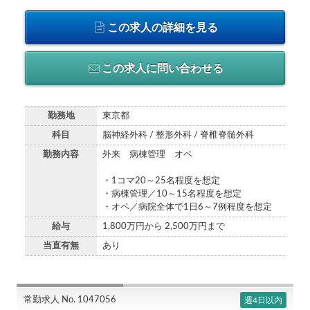
この求人の詳細を見る
この求人に問い合わせる
勤務地
東京都
科目
脳神経外科 / 整形外科 / 脊椎脊髄外科
勤務内容
外来 病棟管理 オペ
・1コマ20～25名程度を想定
・病棟管理／10～15名程度を想定
・オペ／病院全体で1日6～7例程度を想定
給与
1,800万円から 2,500万円まで
当直有無
あり
常勤求人 No. 1047056
週4日以内