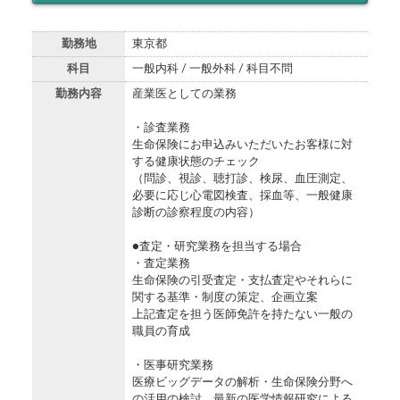
勤務地
東京都
科目
一般内科 / 一般外科 / 科目不問
勤務内容
産業医としての業務
・診査業務
生命保険にお申込みいただいたお客様に対
する健康状態のチェック
（問診、視診、聴打診、検尿、血圧測定、
必要に応じ心電図検査、採血等、一般健康
診断の診察程度の内容）
●査定・研究業務を担当する場合
・査定業務
生命保険の引受査定・支払査定やそれらに
関する基準・制度の策定、企画立案
上記査定を担う医師免許を持たない一般の
職員の育成
・医事研究業務
医療ビッグデータの解析・生命保険分野へ
の活用の検討、最新の医学情報研究による