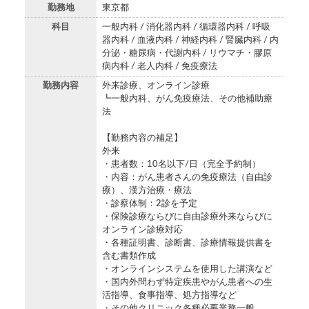
勤務地
東京都
科目
一般内科 / 消化器内科 / 循環器内科 / 呼吸
器内科 / 血液内科 / 神経内科 / 腎臓内科 / 内
分泌・糖尿病・代謝内科 / リウマチ・膠原
病内科 / 老人内科 / 免疫療法
勤務内容
外来診療、オンライン診療
┗一般内科、がん免疫療法、その他補助療
法
【勤務内容の補足】
外来
・患者数：10名以下/日（完全予約制）
・内容：がん患者さんの免疫療法（自由診
療）、漢方治療・療法
・診察体制：2診を予定
・保険診療ならびに自由診療外来ならびに
オンライン診療対応
・各種証明書、診断書、診療情報提供書を
含む書類作成
・オンラインシステムを使用した講演など
・国内外問わず特定疾患やがん患者への生
活指導、食事指導、処方指導など
・その他クリニック各種必要業務一般