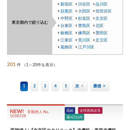
新宿区
渋谷区
品川区
目黒区
大田区
世田谷区
中野区
杉並区
文京区
東京都内で絞り込む
台東区
豊島区
北区
板橋区
練馬区
墨田区
江東区
荒川区
足立区
葛飾区
江戸川区
201
件
（1～20件を表示）
1
2
3
4
5
次
最後
高給
女性医師必見
常勤求人 No.
1038338
週4日以内