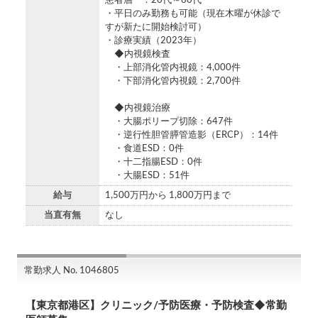
患者層 ：20代～80代
・平日のみ勤務も可能（現在木曜が休診で
すが新たに開始検討可）
・診療実績（2023年）
◆内視鏡検査
・上部消化管内視鏡：4,000件
・下部消化管内視鏡：2,700件
◆内視鏡治療
・大腸ポリープ切除：647件
・逆行性胆管膵管造影（ERCP）：14件
・食道ESD：0件
・十二指腸ESD：0件
・大腸ESD：51件
給与
1,500万円から 1,800万円まで
当直有無
なし
常勤求人 No. 1046805
【東京都港区】クリニック/予防医療・予防検査◆常勤