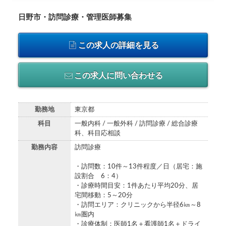
日野市・訪問診療・管理医師募集
この求人の詳細を見る
この求人に問い合わせる
勤務地
東京都
科目
一般内科 / 一般外科 / 訪問診療 / 総合診療
科、科目応相談
勤務内容
訪問診療
・訪問数：10件～13件程度／日（居宅：施
設割合 6：4）
・診療時間目安：1件あたり平均20分、居
宅間移動：5～20分
・訪問エリア：クリニックから半径6㎞～8
㎞圏内
・診療体制：医師1名＋看護師1名＋ドライ