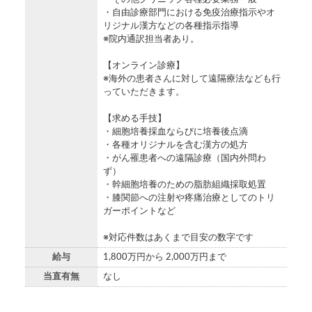
・自由診療部門における免疫治療指示やオ
リジナル漢方などの各種指示指導
※院内通訳担当者あり。
【オンライン診療】
※海外の患者さんに対して遠隔療法なども行
っていただきます。
【求める手技】
・細胞培養採血ならびに培養後点滴
・各種オリジナルを含む漢方の処方
・がん罹患者への遠隔診療（国内外問わ
ず）
・幹細胞培養のための脂肪組織採取処置
・膝関節への注射や疼痛治療としてのトリ
ガーポイントなど
※対応件数はあくまで目安の数字です
給与
1,800万円から 2,000万円まで
当直有無
なし