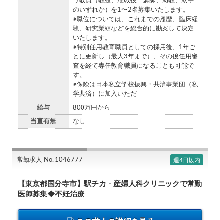
う教員（教授、准教授、講師、助教、助手
のいずれか）を1〜2名募集いたします。
※職位については、これまでの履歴、臨床経
験、研究業績などを総合的に勘案して決定
いたします。
※特別任用教育職員としての採用後、1年ご
とに更新し（最大3年まで）、その後任用審
査を経て専任教育職員になることも可能で
す。
※保険は日本私立学校振興・共済事業団（私
学共済）に加入いただ
給与
800万円から
当直有無
なし
常勤求人 No. 1046777
週4日以内
【東京都国分寺市】駅チカ・産婦人科クリニックで常勤
医師募集◆不妊治療