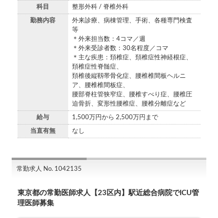
科目
整形外科 / 脊椎外科
勤務内容
外来診療、病棟管理、手術、各種専門検査
等
＊外来担当数：4コマ／週
＊外来受診者数：30名程度／コマ
＊主な疾患：頚椎症、頚椎症性神経根症、
頚椎症性脊髄症、
頚椎後縦靱帯骨化症、腰椎椎間板ヘルニ
ア、腰椎椎間板症、
腰部脊柱管狭窄症、腰椎すべり症、腰椎圧
迫骨折、変形性腰椎症、腰椎分離症など
給与
1,500万円から 2,500万円まで
当直有無
なし
常勤求人 No. 1042135
東京都の常勤医師求人【23区内】駅近総合病院でICU管
理医師募集