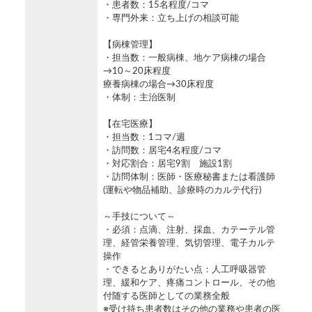
・患者数：15名程度/コマ
・専門外来：立ち上げの相談可能
【病棟管理】
・担当数：一般病棟、地ケア病棟の場合
→10～20床程度
療養病棟の場合→30床程度
・体制：主治医制
【在宅医療】
・担当数：1コマ/週
・訪問数：居宅4名程度/コマ
・対応割合：居宅9割 施設1割
・訪問体制：医師・医療秘書または看護師
(運転や物品補助、診療時のカルテ代行)
～手技について～
・必須：点滴、注射、採血、カテーテル管
理、経管栄養管理、気切管理、電子カルテ
操作
・できるとありがたい点：人工呼吸器管
理、緩和ケア、疼痛コントロール、その他
付随する医師としての業務全般
※受け持ち患者数はその他の業務や患者の医