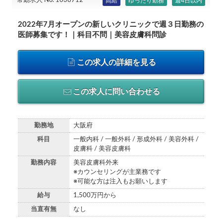
常勤求人 No. 1038712
高給
ゆったり勤務
週4日以内
2022年7月オープンの新しいクリニックで週３日勤務の
医師募集です！｜科目不問｜美容皮膚科問診
この求人の詳細を見る
この求人に問い合わせる
勤務地
大阪府
科目
一般内科 / 一般外科 / 形成外科 / 美容外科 /
皮膚科 / 美容皮膚科
勤務内容
美容皮膚科外来
※カウンセリングが主業務です
※可能な方は注入もお願いします
給与
1,500万円から
当直有無
なし