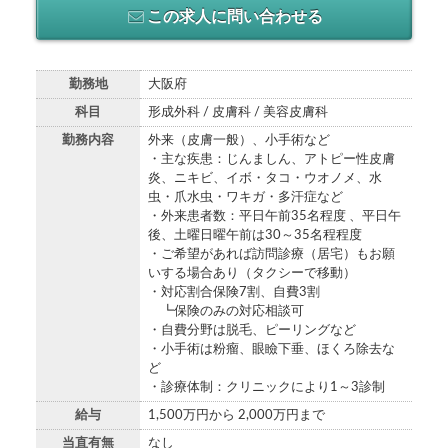
この求人に問い合わせる
勤務地
大阪府
科目
形成外科 / 皮膚科 / 美容皮膚科
勤務内容
外来（皮膚一般）、小手術など
・主な疾患：じんましん、アトピー性皮膚
炎、ニキビ、イボ・タコ・ウオノメ、水
虫・爪水虫・ワキガ・多汗症など
・外来患者数：平日午前35名程度 、平日午
後、土曜日曜午前は30～35名程程度
・ご希望があれば訪問診療（居宅）もお願
いする場合あり（タクシーで移動）
・対応割合保険7割、自費3割
┗保険のみの対応相談可
・自費分野は脱毛、ピーリングなど
・小手術は粉瘤、眼瞼下垂、ほくろ除去な
ど
・診療体制：クリニックにより1～3診制
給与
1,500万円から 2,000万円まで
当直有無
なし