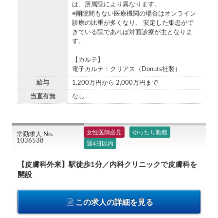
は、所属院により異なります。
※開院間もない医療機関の場合はオンライン
診療の比重が多くなり、 安定した集患がで
きている院であれば対面診療が主となりま
す。
【カルテ】
電子カルテ：クリアス（Donuts社製）
給与
1,200万円から 2,000万円まで
当直有無
なし
女性医師必見
ゆったり勤務
常勤求人 No.
1036538
週4日以内
【皮膚科外来】駅徒歩1分／内科クリニックで皮膚科を
開設
この求人の詳細を見る