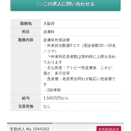
この求人に問い合わせる
勤務地
大阪府
科目
皮膚科
勤務内容
皮膚科外来診療
・外来担当数週9コマ（受診者数30～50名
／コマ）
┗外来対応患者数は契約時に上限を決め
ております
・主な疾患：アトピー性皮膚炎、ニキビ、
酒さ、多汗症等
・患者層：老若男女問わず幅広い患者層で
す
・2診体制
給与
1,500万円から
当直有無
なし
常勤求人 No. 1044583
女性医師必見