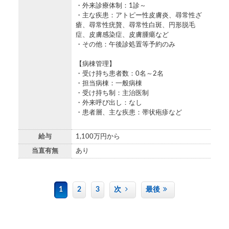
・外来診療体制：1診～
・主な疾患：アトピー性皮膚炎、尋常性ざ
瘡、尋常性疣贅、尋常性白斑、円形脱毛
症、皮膚感染症、皮膚腫瘍など
・その他：午後診処置等予約のみ
【病棟管理】
・受け持ち患者数：0名～2名
・担当病棟：一般病棟
・受け持ち制：主治医制
・外来呼び出し：なし
・患者層、主な疾患：帯状疱疹など
給与
1,100万円から
当直有無
あり
1
2
3
次
最後