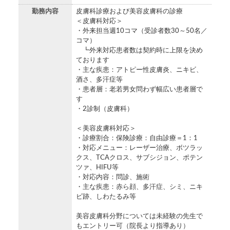
勤務内容
皮膚科診療および美容皮膚科の診療
＜皮膚科対応＞
・外来担当週10コマ（受診者数30～50名／
コマ）
┗外来対応患者数は契約時に上限を決め
ております
・主な疾患：アトピー性皮膚炎、ニキビ、
酒さ、多汗症等
・患者層：老若男女問わず幅広い患者層で
す
・2診制（皮膚科）
＜美容皮膚科対応＞
・診療割合：保険診療：自由診療＝1：1
・対応メニュー：レーザー治療、ボツラッ
クス、TCAクロス、サブシジョン、ポテン
ツァ、HIFU等
・対応内容：問診、施術
・主な疾患：赤ら顔、多汗症、シミ、ニキ
ビ跡、しわたるみ等
美容皮膚科分野については未経験の先生で
もエントリー可（院長より指導あり）