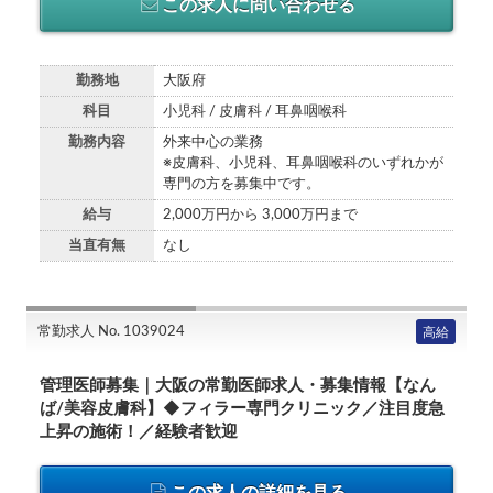
この求人に問い合わせる
勤務地
大阪府
科目
小児科 / 皮膚科 / 耳鼻咽喉科
勤務内容
外来中心の業務
※皮膚科、小児科、耳鼻咽喉科のいずれかが
専門の方を募集中です。
給与
2,000万円から 3,000万円まで
当直有無
なし
常勤求人 No. 1039024
高給
管理医師募集｜大阪の常勤医師求人・募集情報【なん
ば/美容皮膚科】◆フィラー専門クリニック／注目度急
上昇の施術！／経験者歓迎