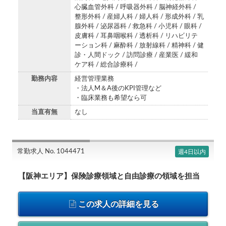
心臓血管外科 / 呼吸器外科 / 脳神経外科 /
整形外科 / 産婦人科 / 婦人科 / 形成外科 / 乳
腺外科 / 泌尿器科 / 救急科 / 小児科 / 眼科 /
皮膚科 / 耳鼻咽喉科 / 透析科 / リハビリテ
ーション科 / 麻酔科 / 放射線科 / 精神科 / 健
診・人間ドック / 訪問診療 / 産業医 / 緩和
ケア科 / 総合診療科 /
勤務内容
経営管理業務
・法人M＆A後のKPI管理など
・臨床業務も希望なら可
当直有無
なし
常勤求人 No. 1044471
週4日以内
【阪神エリア】保険診療領域と自由診療の領域を担当
この求人の詳細を見る