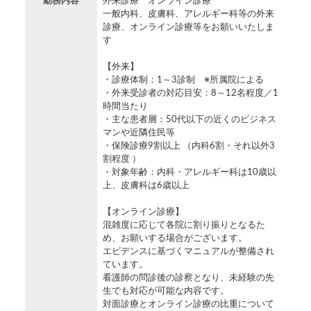
勤務内容
外来診療 オンライン診療
一般内科、皮膚科、アレルギー科等の外来
診療、オンライン診療等をお願いいたしま
す
【外来】
・診療体制：1～3診制 ※所属院による
・外来受診者の対応目安：8～12名程度／1
時間当たり
・主な患者層：50代以下の近くのビジネス
マンや近隣住民等
・保険診療9割以上 （内科6割・それ以外3
割程度 ）
・対象年齢：内科・アレルギー科は10歳以
上、皮膚科は6歳以上
【オンライン診療】
混雑度に応じて各院に割り振りとなるた
め、お願いする場合がございます。
エビデンスに基づくマニュアルが整備され
ています。
看護師の問診後の診察となり、未経験の先
生でも対応が可能な内容です。
対面診療とオンライン診療の比重について