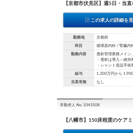
【京都市伏見区】週5日・当
この求人の詳細を
勤務地
京都府
科目
循環器内科 / 腎臓内科
勤務内容
透析管理業務メイン
・透析は導入～維持
・シャント造設手術
給与
1,300万円から 1,9
当直有無
なし
常勤求人 No. 1043508
【八幡市】150床程度のケア