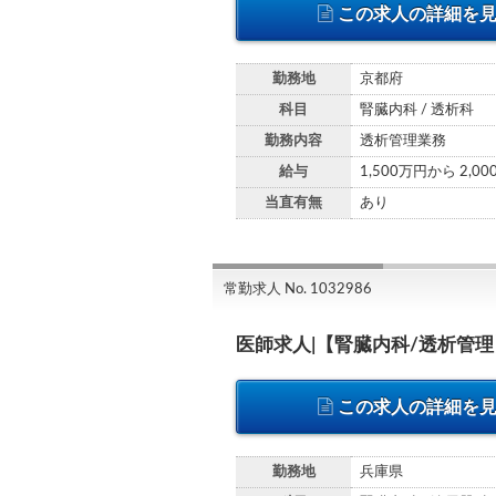
この求人の詳細を
勤務地
京都府
科目
腎臓内科 / 透析科
勤務内容
透析管理業務
給与
1,500万円から 2,0
当直有無
あり
常勤求人 No. 1032986
医師求人|【腎臓内科/透析管
この求人の詳細を
勤務地
兵庫県