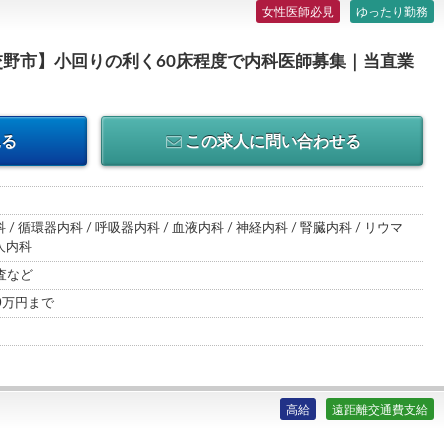
女性医師必見
ゆったり勤務
野市】小回りの利く60床程度で内科医師募集｜当直業
見る
この求人に問い合わせる
 / 循環器内科 / 呼吸器内科 / 血液内科 / 神経内科 / 腎臓内科 / リウマ
人内科
査など
00万円まで
高給
遠距離交通費支給