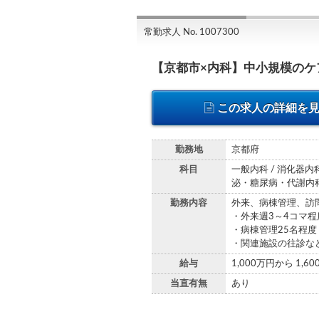
常勤求人 No. 1007300
【京都市×内科】中小規模のケ
この求人の詳細を
勤務地
京都府
科目
一般内科 / 消化器内科
泌・糖尿病・代謝内科 
勤務内容
外来、病棟管理、訪
・外来週3～4コマ程
・病棟管理25名程度
・関連施設の往診な
給与
1,000万円から 1,6
当直有無
あり