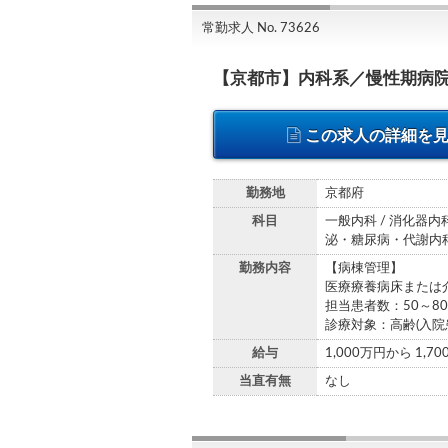
常勤求人 No. 73626
【京都市】内科系／慢性期病院
この求人の詳細を
勤務地
京都府
科目
一般内科 / 消化器内科
泌・糖尿病・代謝内科 
勤務内容
【病棟管理】
医療療養病床または
担当患者数：50～8
診療対象：高齢(入
給与
1,000万円から 1,7
当直有無
なし