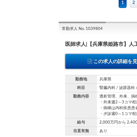
1
2
常勤求人 No. 1039804
医師求人|【兵庫県姫路市】人
この求人の詳細を
勤務地
兵庫県
科目
腎臓内科 / 泌尿器科 
勤務内容
透析管理、外来、病
・外来週2～3コマ程
・病棟は内科疾患患
・夕診週0～1コマ程
給与
2,000万円から 2,4
当直有無
あり