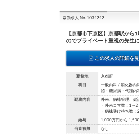
常勤求人 No. 1034242
【京都市下京区】京都駅から
のでプライベート重視の先生
この求人の詳細を
勤務地
京都府
科目
一般内科 / 消化器内科
泌・糖尿病・代謝内科 
勤務内容
外来、病棟管理、健
・外来コマ数：1～2
・病棟受け持ち数：
給与
1,000万円から 1,5
当直有無
なし