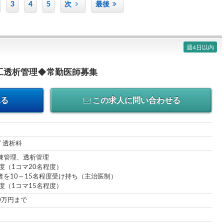
3
4
5
次
最後
週4日以内
工透析管理◆常勤医師募集
見る
この求人に問い合わせる
/ 透析科
棟管理、透析管理
度（1コマ20名程度）
者を10～15名程度受け持ち（主治医制）
度（1コマ15名程度）
00万円まで