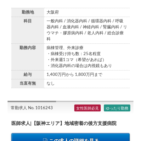
勤務地
大阪府
科目
一般内科 / 消化器内科 / 循環器内科 / 呼吸
器内科 / 血液内科 / 神経内科 / 腎臓内科 / リ
ウマチ・膠原病内科 / 老人内科 / 総合診療
科
勤務内容
病棟管理、外来診療
・病棟受け持ち数：25名程度
・外来週1コマ（希望があれば）
・消化器内科の場合は内視鏡もあり
給与
1,400万円から 1,800万円まで
当直有無
なし
常勤求人 No. 1016243
女性医師必見
ゆったり勤務
医師求人|【阪神エリア】地域密着の後方支援病院
この求人の詳細を見る