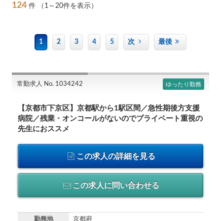
124
件
（1～20件を表示）
1
2
3
4
5
次
最後
常勤求人 No. 1034242
ゆったり勤務
【京都市下京区】京都駅から1駅区間／急性期後方支援
病院／残業・オンコールがないのでプライベート重視の
先生におススメ
この求人の詳細を見る
この求人に問い合わせる
勤務地
京都府