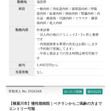
勤務地
滋賀県
科目
一般内科 / 消化器内科 / 循環器内科 / 呼吸
器内科 / 血液内科 / 神経内科 / 腎臓内科 / 内
分泌・糖尿病・代謝内科 / リウマチ・膠原
病内科 / 老人内科
勤務内容
外来診療
・法人内の他のクリニック2～3ヶ所と兼務
です
・内視鏡検査を希望の先生はお願いします
（予約制で実施してます）
・午前と夜診までの空き時間は帰宅可能で
す
給与
1,400万円から
当直有無
なし
常勤求人 No. 1026368
ゆったり勤務
週4日以内
【寝屋川市】慢性期病院｜ベテランからご高齢の方まで
エントリー可能