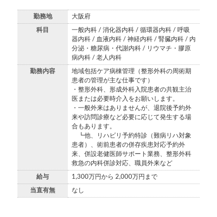
勤務地
大阪府
科目
一般内科 / 消化器内科 / 循環器内科 / 呼吸
器内科 / 血液内科 / 神経内科 / 腎臓内科 / 内
分泌・糖尿病・代謝内科 / リウマチ・膠原
病内科 / 老人内科
勤務内容
地域包括ケア病棟管理（整形外科の周術期
患者の管理が主な仕事です）
・整形外科、形成外科入院患者の共観主治
医または必要時介入をお願いします。
・一般外来はありませんが、退院後予約外
来や訪問診療など必要に応じて発生する場
合もあります。
┗他、リハビリ予約特診（難病リハ対象
患者）、術前患者の併存疾患対応予約外
来、併設老健医師サポート業務、整形外科
救急の内科併診対応、職員外来など
給与
1,300万円から 2,000万円まで
当直有無
なし