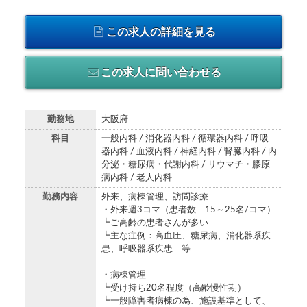
この求人の詳細を見る
この求人に問い合わせる
勤務地
大阪府
科目
一般内科 / 消化器内科 / 循環器内科 / 呼吸
器内科 / 血液内科 / 神経内科 / 腎臓内科 / 内
分泌・糖尿病・代謝内科 / リウマチ・膠原
病内科 / 老人内科
勤務内容
外来、病棟管理、訪問診療
・外来週3コマ（患者数 15～25名/コマ）
┗ご高齢の患者さんが多い
┗主な症例：高血圧、糖尿病、消化器系疾
患、呼吸器系疾患 等
・病棟管理
┗受け持ち20名程度（高齢慢性期）
┗一般障害者病棟の為、施設基準として、