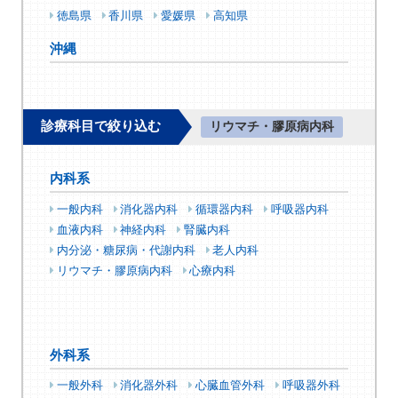
徳島県
香川県
愛媛県
高知県
沖縄
診療科目で絞り込む
リウマチ・膠原病内科
内科系
一般内科
消化器内科
循環器内科
呼吸器内科
血液内科
神経内科
腎臓内科
内分泌・糖尿病・代謝内科
老人内科
リウマチ・膠原病内科
心療内科
外科系
一般外科
消化器外科
心臓血管外科
呼吸器外科