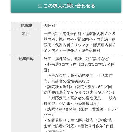
この求人に問い合わせる
勤務地
大阪府
科目
一般内科 / 消化器内科 / 循環器内科 / 呼吸
器内科 / 神経内科 / 腎臓内科 / 内分泌・糖
尿病・代謝内科 / リウマチ・膠原病内科 /
老人内科 / 一般外科 / 総合診療科
勤務内容
外来、病棟管理、健診、訪問診療など
・外来週3コマ程度（患者数1コマ15名程
度）
┗主な疾患：急性の感染症、生活習慣
病、高齢者の慢性疾患など
・訪問診療週1回（訪問件数5～6件／回
訪問先は居宅でかかりつけ患者がメイン）
┗対応疾患：高齢者の慢性疾患、一般内
科疾患。がん末や神経難病はなし
・訪問体制3名体制（医師・看護師・ドライ
バー）
・夜間看取り：主治医が対応（翌朝対応、
まずは訪看が対応）※看取り件数年5件程
（病院全体）