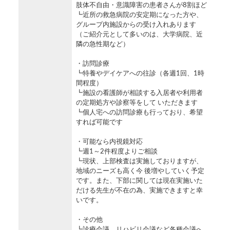
肢体不自由・意識障害の患者さんが8割ほど
┗近所の救急病院の安定期になった方や、
グループ内施設からの受け入れあります
（ご紹介元として多いのは、大学病院、近
隣の急性期など）
・訪問診療
┗特養やデイケアへの往診（各週1回、1時
間程度）
┗施設の看護師が相談する入居者や利用者
の定期処方や診察等をして いただきます
┗個人宅への訪問診療も行っており、希望
すれば可能です
・可能なら内視鏡対応
┗週1～2件程度よりご相談
┗現状、上部検査は実施しておりますが、
地域のニーズも高く今 後増やしていく予定
です。また、下部に関しては現在実施いた
だける先生が不在の為、実施できますと幸
いです。
・その他
┗診療会議、リハビリ会議など各種会議へ