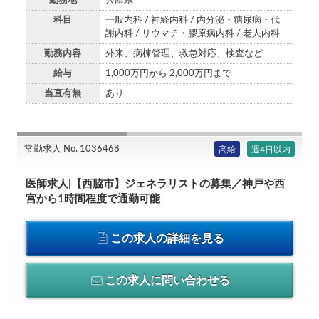
勤務地
兵庫県
科目
一般内科 / 神経内科 / 内分泌・糖尿病・代
謝内科 / リウマチ・膠原病内科 / 老人内科
勤務内容
外来、病棟管理、救急対応、検査など
給与
1,000万円から 2,000万円まで
当直有無
あり
常勤求人 No. 1036468
高給
週4日以内
医師求人|【西脇市】ジェネラリストの募集／神戸や西
宮から1時間程度で通勤可能
この求人の詳細を見る
この求人に問い合わせる