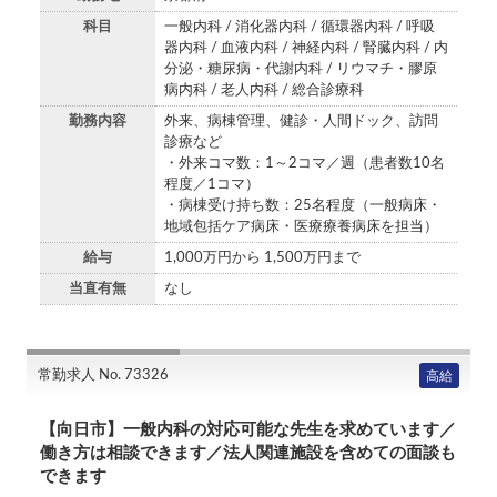
科目
一般内科 / 消化器内科 / 循環器内科 / 呼吸
器内科 / 血液内科 / 神経内科 / 腎臓内科 / 内
分泌・糖尿病・代謝内科 / リウマチ・膠原
病内科 / 老人内科 / 総合診療科
勤務内容
外来、病棟管理、健診・人間ドック、訪問
診療など
・外来コマ数：1～2コマ／週（患者数10名
程度／1コマ）
・病棟受け持ち数：25名程度（一般病床・
地域包括ケア病床・医療療養病床を担当）
給与
1,000万円から 1,500万円まで
当直有無
なし
常勤求人 No. 73326
高給
【向日市】一般内科の対応可能な先生を求めています／
働き方は相談できます／法人関連施設を含めての面談も
できます