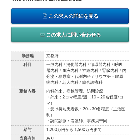
この求人の詳細を見る
この求人に問い合わせる
勤務地
京都府
科目
一般内科 / 消化器内科 / 循環器内科 / 呼吸
器内科 / 血液内科 / 神経内科 / 腎臓内科 / 内
分泌・糖尿病・代謝内科 / リウマチ・膠原
病内科 / 老人内科 / 総合診療科
勤務内容
内科外来、病棟管理、訪問診療
・外来：2コマ程度/週（10～20名程度/コ
マ）
・受け持ち患者数：20～30名程度（主治医
制）
・訪問診療：看護師、事務員帯同
給与
1,200万円から 1,500万円まで
当直有無
あり