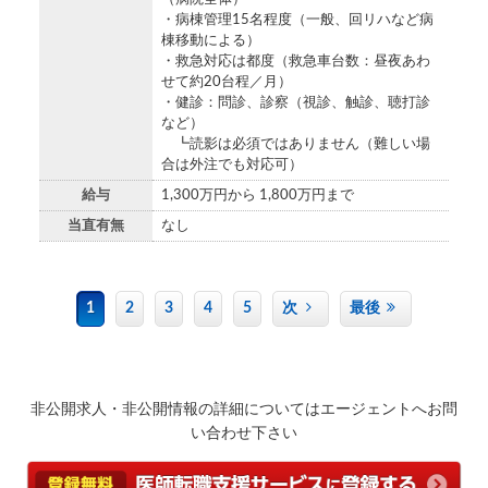
・病棟管理15名程度（一般、回リハなど病
棟移動による）
・救急対応は都度（救急車台数：昼夜あわ
せて約20台程／月）
・健診：問診、診察（視診、触診、聴打診
など）
┗読影は必須ではありません（難しい場
合は外注でも対応可）
給与
1,300万円から 1,800万円まで
当直有無
なし
1
2
3
4
5
次
最後
非公開求人・非公開情報の詳細についてはエージェントへお問
い合わせ下さい