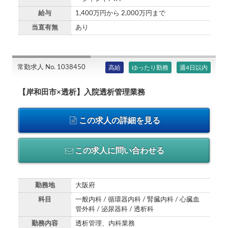
給与
1,400万円から 2,000万円まで
当直有無
あり
常勤求人 No. 1038450
高給
ゆったり勤務
週4日以内
【岸和田市×透析】入院透析管理業務
この求人の詳細を見る
この求人に問い合わせる
勤務地
大阪府
科目
一般内科 / 循環器内科 / 腎臓内科 / 心臓血
管外科 / 泌尿器科 / 透析科
勤務内容
透析管理、内科業務