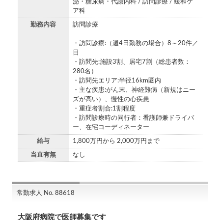
泌・糖尿病・代謝内科 / 訪問診療 / 緩和ケ
ア科
勤務内容
訪問診療
・訪問診療:（週4日勤務の場合）8～20件／
日
・訪問先:施設3割、居宅7割（総患者数：
280名）
・訪問先エリア:半径16km圏内
・主な疾患:がん末、神経難病（新規はニー
ズが高い）、慢性の心疾患
・重症者割合:1割程度
・訪問診療時の同行者：看護師兼ドライバ
ー、在宅コーディネーター
給与
1,800万円から 2,000万円まで
当直有無
なし
常勤求人 No. 88618
大阪府病院で医師募集です