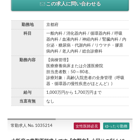
この求人に問い合わせる
勤務地
京都府
科目
一般内科 / 消化器内科 / 循環器内科 / 呼吸
器内科 / 血液内科 / 神経内科 / 腎臓内科 / 内
分泌・糖尿病・代謝内科 / リウマチ・膠原
病内科 / 老人内科 / 総合診療科
勤務内容
【病棟管理】
医療療養病床または介護医療院
担当患者数：50～80名、
診療対象：高齢(入院患者の全身管理（呼吸
器・循環器の慢性疾患がほとんど）)
給与
1,000万円から 1,700万円まで
当直有無
なし
常勤求人 No. 1035214
女性医師必見
ゆったり勤務