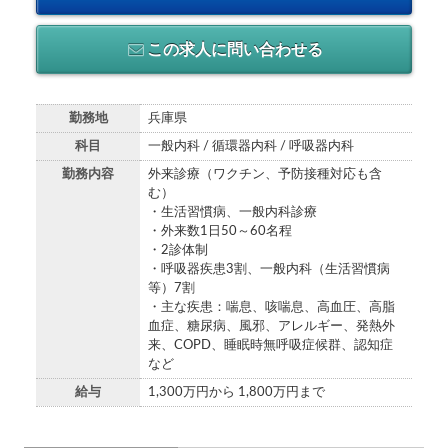
この求人に問い合わせる
勤務地
兵庫県
科目
一般内科 / 循環器内科 / 呼吸器内科
勤務内容
外来診療（ワクチン、予防接種対応も含
む）
・生活習慣病、一般内科診療
・外来数1日50～60名程
・2診体制
・呼吸器疾患3割、一般内科（生活習慣病
等）7割
・主な疾患：喘息、咳喘息、高血圧、高脂
血症、糖尿病、風邪、アレルギー、発熱外
来、COPD、睡眠時無呼吸症候群、認知症
など
給与
1,300万円から 1,800万円まで