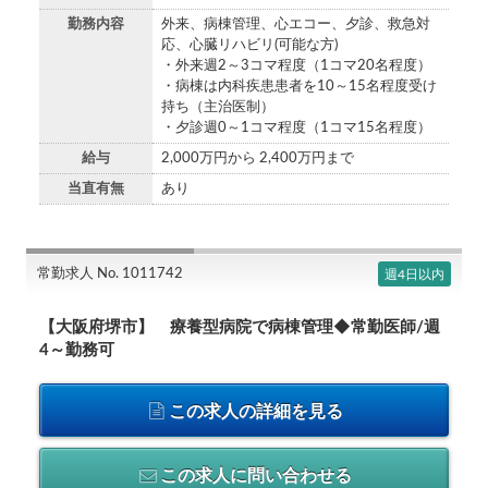
勤務内容
外来、病棟管理、心エコー、夕診、救急対
応、心臓リハビリ(可能な方)
・外来週2～3コマ程度（1コマ20名程度）
・病棟は内科疾患患者を10～15名程度受け
持ち（主治医制）
・夕診週0～1コマ程度（1コマ15名程度）
給与
2,000万円から 2,400万円まで
当直有無
あり
常勤求人 No. 1011742
週4日以内
【大阪府堺市】 療養型病院で病棟管理◆常勤医師/週
4～勤務可
この求人の詳細を見る
この求人に問い合わせる