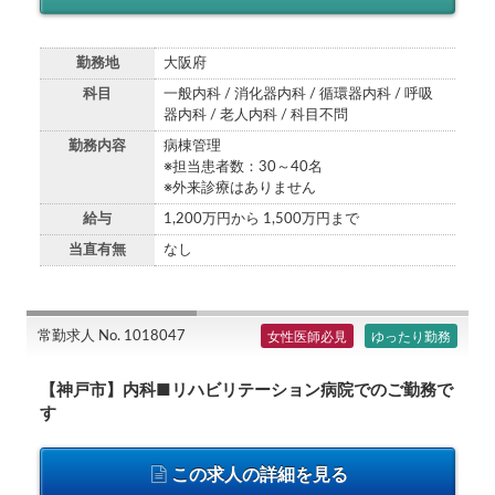
勤務地
大阪府
科目
一般内科 / 消化器内科 / 循環器内科 / 呼吸
器内科 / 老人内科 / 科目不問
勤務内容
病棟管理
※担当患者数：30～40名
※外来診療はありません
給与
1,200万円から 1,500万円まで
当直有無
なし
常勤求人 No. 1018047
女性医師必見
ゆったり勤務
【神戸市】内科■リハビリテーション病院でのご勤務で
す
この求人の詳細を見る