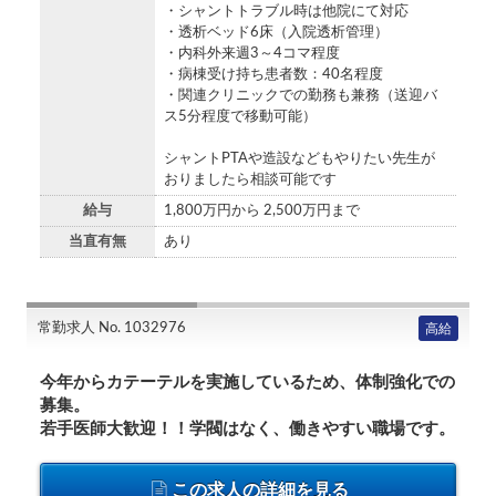
・シャントトラブル時は他院にて対応
・透析ベッド6床（入院透析管理）
・内科外来週3～4コマ程度
・病棟受け持ち患者数：40名程度
・関連クリニックでの勤務も兼務（送迎バ
ス5分程度で移動可能）
シャントPTAや造設などもやりたい先生が
おりましたら相談可能です
給与
1,800万円から 2,500万円まで
当直有無
あり
常勤求人 No. 1032976
高給
今年からカテーテルを実施しているため、体制強化での
募集。
若手医師大歓迎！！学閥はなく、働きやすい職場です。
この求人の詳細を見る