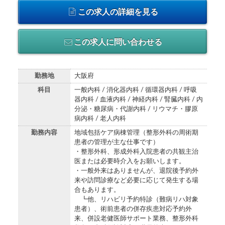
この求人の詳細を見る
この求人に問い合わせる
勤務地
大阪府
科目
一般内科 / 消化器内科 / 循環器内科 / 呼吸
器内科 / 血液内科 / 神経内科 / 腎臓内科 / 内
分泌・糖尿病・代謝内科 / リウマチ・膠原
病内科 / 老人内科
勤務内容
地域包括ケア病棟管理（整形外科の周術期
患者の管理が主な仕事です）
・整形外科、形成外科入院患者の共観主治
医または必要時介入をお願いします。
・一般外来はありませんが、退院後予約外
来や訪問診療など必要に応じて発生する場
合もあります。
┗他、リハビリ予約特診（難病リハ対象
患者）、術前患者の併存疾患対応予約外
来、併設老健医師サポート業務、整形外科