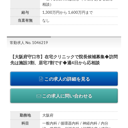
相談）
給与
1,300万円から 1,600万円まで
当直有無
なし
常勤求人 No. 1046219
【大阪府守口市】在宅クリニックで院長候補募集◆訪問
先は施設3割、居宅7割です◆週4日から応相談
この求人の詳細を見る
この求人に問い合わせる
勤務地
大阪府
科目
一般内科 / 循環器内科 / 神経内科 / 内分