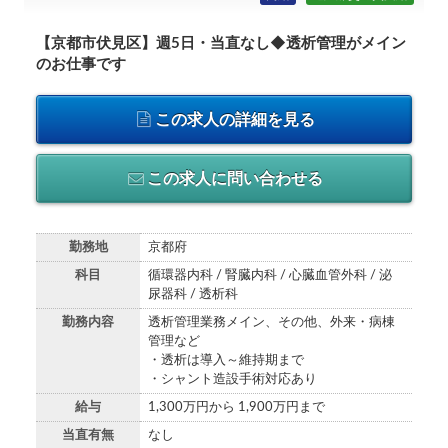
【京都市伏見区】週5日・当直なし◆透析管理がメイン
のお仕事です
この求人の詳細を見る
この求人に問い合わせる
勤務地
京都府
科目
循環器内科 / 腎臓内科 / 心臓血管外科 / 泌
尿器科 / 透析科
勤務内容
透析管理業務メイン、その他、外来・病棟
管理など
・透析は導入～維持期まで
・シャント造設手術対応あり
給与
1,300万円から 1,900万円まで
当直有無
なし