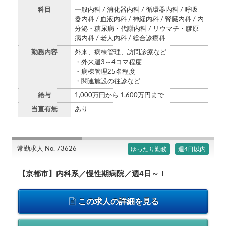
科目
一般内科 / 消化器内科 / 循環器内科 / 呼吸
器内科 / 血液内科 / 神経内科 / 腎臓内科 / 内
分泌・糖尿病・代謝内科 / リウマチ・膠原
病内科 / 老人内科 / 総合診療科
勤務内容
外来、病棟管理、訪問診療など
・外来週3～4コマ程度
・病棟管理25名程度
・関連施設の往診など
給与
1,000万円から 1,600万円まで
当直有無
あり
常勤求人 No. 73626
ゆったり勤務
週4日以内
【京都市】内科系／慢性期病院／週4日～！
この求人の詳細を見る