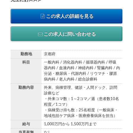
この求人の詳細を見る
この求人に問い合わせる
勤務地
京都府
科目
一般内科 / 消化器内科 / 循環器内科 / 呼吸
器内科 / 血液内科 / 神経内科 / 腎臓内科 / 内
分泌・糖尿病・代謝内科 / リウマチ・膠原
病内科 / 老人内科 / 総合診療科
勤務内容
外来、病棟管理、健診・人間ドック、訪問
診療など
・外来コマ数：1～2コマ／週（患者数10名
程度／1コマ）
・病棟受け持ち数：25名程度（一般病床・
地域包括ケア病床・医療療養病床を担当）
給与
1,000万円から 1,500万円まで
当直有無
なし