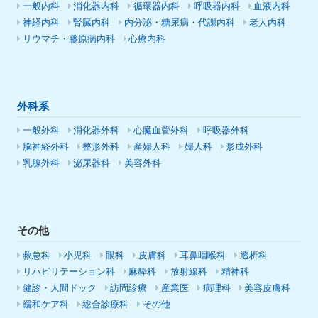
一般内科
消化器内科
循環器内科
呼吸器内科
血液内科
神経内科
腎臓内科
内分泌・糖尿病・代謝内科
老人内科
リウマチ・膠原病内科
心療内科
外科系
一般外科
消化器外科
心臓血管外科
呼吸器外科
脳神経外科
整形外科
産婦人科
婦人科
形成外科
乳腺外科
泌尿器科
美容外科
その他
救急科
小児科
眼科
皮膚科
耳鼻咽喉科
透析科
リハビリテーション科
麻酔科
放射線科
精神科
健診・人間ドック
訪問診療
産業医
病理科
美容皮膚科
緩和ケア科
総合診療科
その他