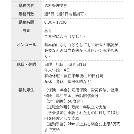
勤務内容
透析管理業務
勤務日数
週5日（週4日も相談可）
勤務時間
8:30～17:30
当直
あり
ご希望による（なし可）
オンコール
基本的になし（どうしても主治医の確認が
必要なときは当直医から連絡がくる場合あ
り）
休日・休暇
日曜 祝日 研究日1日
年末年始：4日
有給休暇：就任半年後に10日付与
産休 育休 慶弔休暇など
福利厚生
【保険・年金】雇用保険、労災保険、健康
保険、厚生年金、医師賠償保険
【定年制度】60歳定年
【退職金制度】勤続３年以上で支給
【学会参加】承認されたものに対して10万
円を限度として支給
【通勤手当】2km以上ある場合に上限3万円
まで支給