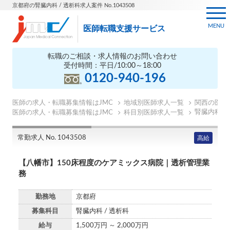
京都府の腎臓内科 / 透析科求人案件 No.1043508
MENU
医師転職支援サービス
転職のご相談・求人情報のお問い合わせ
受付時間：平日/10:00～18:00
0120-940-196
医師の求人・転職募集情報はJMC
地域別医師求人一覧
関西の医師
腎臓内科の
医師の求人・転職募集情報はJMC
科目別医師求人一覧
常勤求人 No. 1043508
高給
【八幡市】150床程度のケアミックス病院｜透析管理業
務
勤務地
京都府
募集科目
腎臓内科 / 透析科
給与
1,500万円 ～ 2,000万円