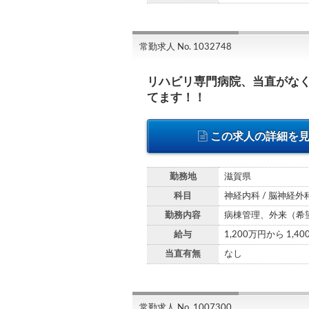
常勤求人 No. 1032748
リハビリ専門病院、当直がな
てます！！
この求人の詳細を
勤務地
滋賀県
科目
神経内科 / 脳神経外
勤務内容
病棟管理、外来（希
給与
1,200万円から 1,4
当直有無
なし
常勤求人 No. 1007300