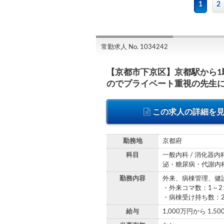
1
2
常勤求人 No. 1034242
【京都市下京区】京都駅から
のでプライベート重視の先生
この求人の詳細を
勤務地
京都府
科目
一般内科 / 消化器内科
泌・糖尿病・代謝内科 
勤務内容
外来、病棟管理、健
・外来コマ数：1～2
・病棟受け持ち数：
給与
1,000万円から 1,5