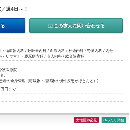
／週4日～！
見る
この求人に問い合わせる
 / 循環器内科 / 呼吸器内科 / 血液内科 / 神経内科 / 腎臓内科 / 内分
/ リウマチ・膠原病内科 / 老人内科 / 総合診療科
介護医療院
0名、
院患者の全身管理（呼吸器・循環器の慢性疾患がほとんど）)
00万円まで
女性医師必見
ゆったり勤務