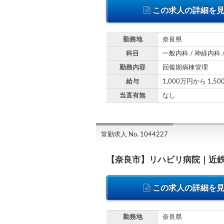
この求人の詳細を
勤務地
奈良県
科目
一般内科 / 神経内科 
勤務内容
回復期病棟管理
給与
1,000万円から 1,5
当直有無
なし
常勤求人 No. 1044227
【奈良市】リハビリ病院｜近
この求人の詳細を
勤務地
奈良県