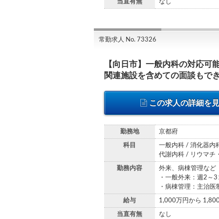
当直有無
なし
常勤求人 No. 73326
【向日市】一般内科の対応可
関連施設を含めての面談もで
この求人の詳細を
勤務地
京都府
科目
一般内科 / 消化器内科
代謝内科 / リウマチ・
勤務内容
外来、病棟管理など
・一般外来：週2～3
・病棟管理：主治医
給与
1,000万円から 1,8
当直有無
なし