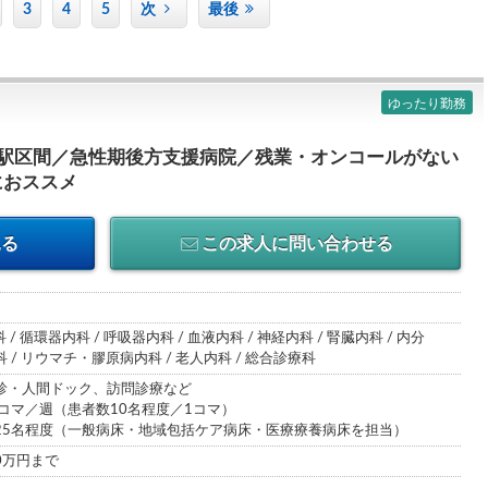
3
4
5
次
最後
ゆったり勤務
1駅区間／急性期後方支援病院／残業・オンコールがない
におススメ
見る
この求人に問い合わせる
 / 循環器内科 / 呼吸器内科 / 血液内科 / 神経内科 / 腎臓内科 / 内分
/ リウマチ・膠原病内科 / 老人内科 / 総合診療科
診・人間ドック、訪問診療など
コマ／週（患者数10名程度／1コマ）
25名程度（一般病床・地域包括ケア病床・医療療養病床を担当）
00万円まで