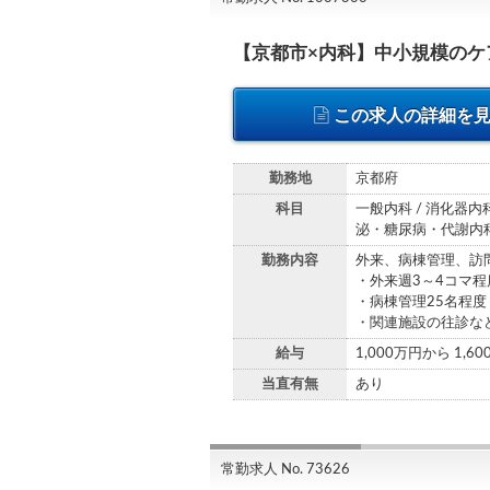
【京都市×内科】中小規模のケ
この求人の詳細を
勤務地
京都府
科目
一般内科 / 消化器内科
泌・糖尿病・代謝内科 
勤務内容
外来、病棟管理、訪
・外来週3～4コマ程
・病棟管理25名程度
・関連施設の往診な
給与
1,000万円から 1,6
当直有無
あり
常勤求人 No. 73626