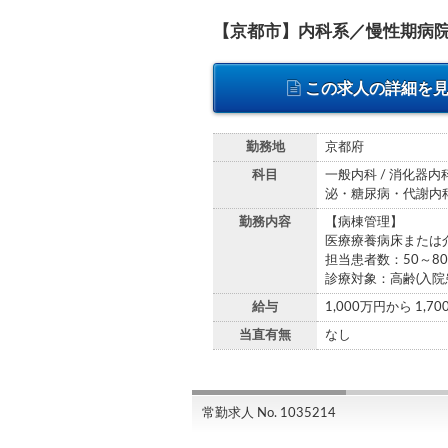
【京都市】内科系／慢性期病院
この求人の詳細を
勤務地
京都府
科目
一般内科 / 消化器内科
泌・糖尿病・代謝内科 
勤務内容
【病棟管理】
医療療養病床または
担当患者数：50～8
診療対象：高齢(入
給与
1,000万円から 1,7
当直有無
なし
常勤求人 No. 1035214