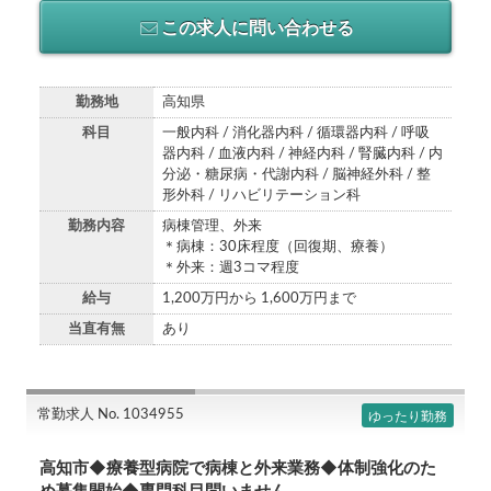
この求人に問い合わせる
勤務地
高知県
科目
一般内科 / 消化器内科 / 循環器内科 / 呼吸
器内科 / 血液内科 / 神経内科 / 腎臓内科 / 内
分泌・糖尿病・代謝内科 / 脳神経外科 / 整
形外科 / リハビリテーション科
勤務内容
病棟管理、外来
＊病棟：30床程度（回復期、療養）
＊外来：週3コマ程度
給与
1,200万円から 1,600万円まで
当直有無
あり
常勤求人 No. 1034955
ゆったり勤務
高知市◆療養型病院で病棟と外来業務◆体制強化のた