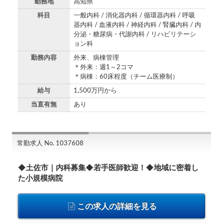
勤務地
高知県
科目
一般内科 / 消化器内科 / 循環器内科 / 呼吸
器内科 / 血液内科 / 神経内科 / 腎臓内科 / 内
分泌・糖尿病・代謝内科 / リハビリテーシ
ョン科
勤務内容
外来、病棟管理
＊外来：週1～2コマ
＊病棟：60床程度（チーム医療制）
給与
1,500万円から
当直有無
あり
常勤求人 No. 1037608
◆土佐市｜内科募集◆若手医師歓迎！◆地域に密着し
た小規模病院
この求人の詳細を見る