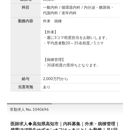
科目
一般内科 / 循環器内科 / 内分泌・糖尿病・
代謝内科 / 老年内科
勤務内容
外来 病棟
【外来】
・週に3コマ程度担当をお願いします。
・平均患者数20～35名程度／1コマ
【病棟管理】
・30床程度の受持ちとなります。
給与
2,000万円から
当直有無
あり
常勤求人 No. 1040696
医師求人◆高知県高知市｜内科募集｜外来・病棟管理｜