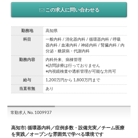
この求人に問い合わせる
勤務地
高知県
科目
一般内科 / 消化器内科 / 循環器内科 / 呼吸
器内科 / 血液内科 / 神経内科 / 腎臓内科 / 内
分泌・糖尿病・代謝内科
勤務内容
内科外来、病棟管理
※訪問診療は行っておりません
※内視鏡検査や透析管理が可能な方尚可
給与
1,200万円から 1,800万円まで
当直有無
あり
常勤求人 No. 1009937
高知市) 循環器内科／症例多数・設備充実／チーム医療
を実践／オープンな雰囲気で学べる環境です