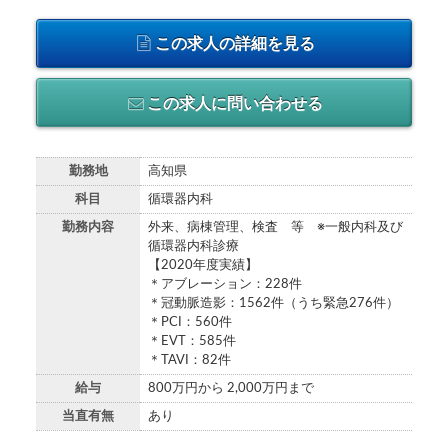
この求人の詳細を見る
この求人に問い合わせる
勤務地
高知県
科目
循環器内科
勤務内容
外来、病棟管理、検査 等 ※一般内科及び
循環器内科診療
【2020年度実績】
＊アブレーション：228件
＊冠動脈造影：1562件（うち緊急276件）
＊PCI：560件
＊EVT：585件
＊TAVI：82件
給与
800万円から 2,000万円まで
当直有無
あり