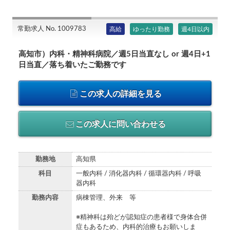
常勤求人 No. 1009783
高給
ゆったり勤務
週4日以内
高知市）内科・精神科病院／週5日当直なし or 週4日+1
日当直／落ち着いたご勤務です
この求人の詳細を見る
この求人に問い合わせる
勤務地
高知県
科目
一般内科 / 消化器内科 / 循環器内科 / 呼吸
器内科
勤務内容
病棟管理、外来 等
※精神科は殆どが認知症の患者様で身体合併
症もあるため、内科的治療もお願いしま