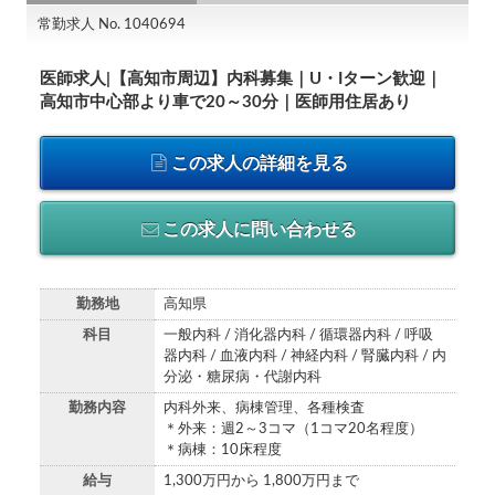
常勤求人 No. 1040694
医師求人|【高知市周辺】内科募集｜U・Iターン歓迎｜
高知市中心部より車で20～30分｜医師用住居あり
この求人の詳細を見る
この求人に問い合わせる
勤務地
高知県
科目
一般内科 / 消化器内科 / 循環器内科 / 呼吸
器内科 / 血液内科 / 神経内科 / 腎臓内科 / 内
分泌・糖尿病・代謝内科
勤務内容
内科外来、病棟管理、各種検査
＊外来：週2～3コマ（1コマ20名程度）
＊病棟：10床程度
給与
1,300万円から 1,800万円まで