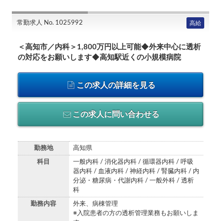
常勤求人 No. 1025992
高給
＜高知市／内科＞1,800万円以上可能◆外来中心に透析
の対応をお願いします◆高知駅近くの小規模病院
この求人の詳細を見る
この求人に問い合わせる
勤務地
高知県
科目
一般内科 / 消化器内科 / 循環器内科 / 呼吸
器内科 / 血液内科 / 神経内科 / 腎臓内科 / 内
分泌・糖尿病・代謝内科 / 一般外科 / 透析
科
勤務内容
外来、病棟管理
※入院患者の方の透析管理業務もお願いしま