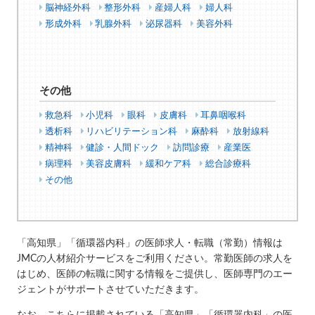
脳神経外科
整形外科
産婦人科
婦人科
形成外科
乳腺外科
泌尿器科
美容外科
その他
救急科
小児科
眼科
皮膚科
耳鼻咽喉科
透析科
リハビリテーション科
麻酔科
放射線科
精神科
健診・人間ドック
訪問診療
産業医
病理科
美容皮膚科
緩和ケア科
総合診療科
その他
「高知県」「循環器内科」の医師求人・転職（常勤）情報は
JMCの人材紹介サービスをご利用ください。常勤医師の求人を
はじめ、医師の転職に関する情報をご提供し、医師専門のエー
ジェントがサポートさせていただきます。
なお、こちらに掲載されている「高知県」「循環器内科」の医