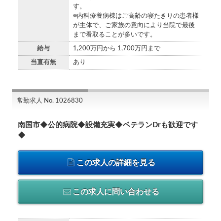
す。
※内科療養病棟はご高齢の寝たきりの患者様
が主体で、ご家族の意向により当院で最後
まで看取ることが多いです。
給与
1,200万円から 1,700万円まで
当直有無
あり
常勤求人 No. 1026830
南国市◆公的病院◆設備充実◆ベテランDrも歓迎です
◆
この求人の詳細を見る
この求人に問い合わせる