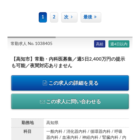
1
2
次
最後
常勤求人 No. 1038405
高給
週4日以内
【高知市】常勤・内科医募集／週5日2,400万円の提示
も可能／夜間対応ありません
この求人の詳細を見る
この求人に問い合わせる
勤務地
高知県
科目
一般内科 / 消化器内科 / 循環器内科 / 呼吸
器内科 / 血液内科 / 神経内科 / 腎臓内科 / 内