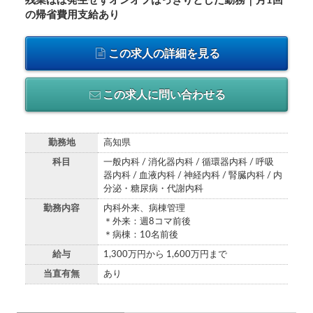
残業ほぼ発生せずオンオフはっきりとした勤務｜月1回
の帰省費用支給あり
この求人の詳細を見る
この求人に問い合わせる
勤務地
高知県
科目
一般内科 / 消化器内科 / 循環器内科 / 呼吸
器内科 / 血液内科 / 神経内科 / 腎臓内科 / 内
分泌・糖尿病・代謝内科
勤務内容
内科外来、病棟管理
＊外来：週8コマ前後
＊病棟：10名前後
給与
1,300万円から 1,600万円まで
当直有無
あり