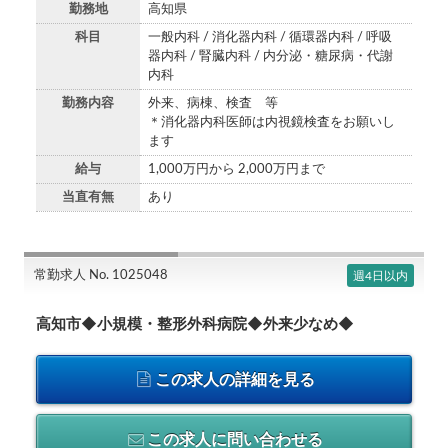
勤務地
高知県
科目
一般内科 / 消化器内科 / 循環器内科 / 呼吸
器内科 / 腎臓内科 / 内分泌・糖尿病・代謝
内科
勤務内容
外来、病棟、検査 等
＊消化器内科医師は内視鏡検査をお願いし
ます
給与
1,000万円から 2,000万円まで
当直有無
あり
常勤求人 No. 1025048
週4日以内
高知市◆小規模・整形外科病院◆外来少なめ◆
この求人の詳細を見る
この求人に問い合わせる