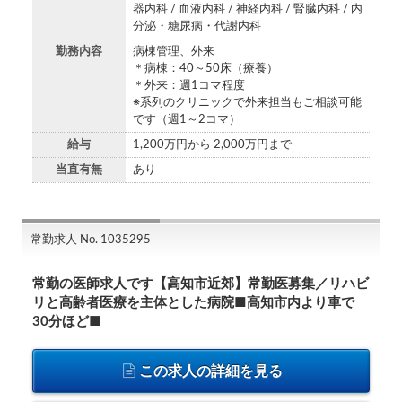
器内科 / 血液内科 / 神経内科 / 腎臓内科 / 内
分泌・糖尿病・代謝内科
勤務内容
病棟管理、外来
＊病棟：40～50床（療養）
＊外来：週1コマ程度
※系列のクリニックで外来担当もご相談可能
です（週1～2コマ）
給与
1,200万円から 2,000万円まで
当直有無
あり
常勤求人 No. 1035295
常勤の医師求人です【高知市近郊】常勤医募集／リハビ
リと高齢者医療を主体とした病院■高知市内より車で
30分ほど■
この求人の詳細を見る