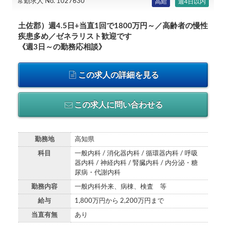
常勤求人 No. 1027630
高給
週4日以内
土佐郡）週4.5日+当直1回で1800万円～／高齢者の慢性
疾患多め／ゼネラリスト歓迎です
《週3日～の勤務応相談》
この求人の詳細を見る
この求人に問い合わせる
勤務地
高知県
科目
一般内科 / 消化器内科 / 循環器内科 / 呼吸
器内科 / 神経内科 / 腎臓内科 / 内分泌・糖
尿病・代謝内科
勤務内容
一般内科外来、病棟、検査 等
給与
1,800万円から 2,200万円まで
当直有無
あり