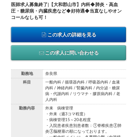
医師求人募集終了|【大和郡山市】内科◆肺炎・高血
圧・糖尿病・内臓疾患など◆好待遇◆当直なしやオン
コールなしも可！
この求人の詳細を見る
この求人に問い合わせる
勤務地
奈良県
科目
一般内科 / 循環器内科 / 呼吸器内科 / 血液
内科 / 神経内科 / 腎臓内科 / 内分泌・糖尿
病・代謝内科 / リウマチ・膠原病内科 / 老
人内科
勤務内容
外来 病棟管理
・外来（週3コマ程度）
・病棟管理15～20名程度
・入院患者疾患別患者数：①脊椎疾患②肺
炎③脳梗塞の順になっております。