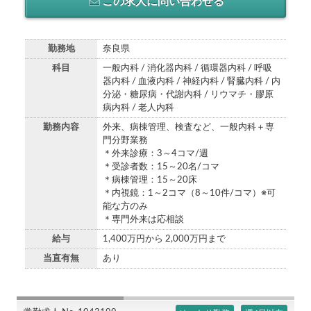
この求人に問い合わせる
勤務地
奈良県
科目
一般内科 / 消化器内科 / 循環器内科 / 呼吸
器内科 / 血液内科 / 神経内科 / 腎臓内科 / 内
分泌・糖尿病・代謝内科 / リウマチ・膠原
病内科 / 老人内科
勤務内容
外来、病棟管理、検査など、一般内科＋専
門分野業務
＊外来診療：3～4コマ/週
＊受診者数：15～20名/コマ
＊病棟管理：15～20床
＊内視鏡：1～2コマ（8～10件/コマ）※可
能な方のみ
＊専門外来は応相談
給与
1,400万円から 2,000万円まで
当直有無
あり