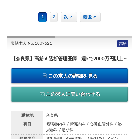
1
2
次
最後
常勤求人 No. 1009521
高給
【奈良県】高給★透析管理医師｜週5で2000万円以上～
この求人の詳細を見る
この求人に問い合わせる
勤務地
奈良県
科目
循環器内科 / 腎臓内科 / 心臓血管外科 / 泌
尿器科 / 透析科
勤務内容
透析管理（外来透析、入院担当）メイン、