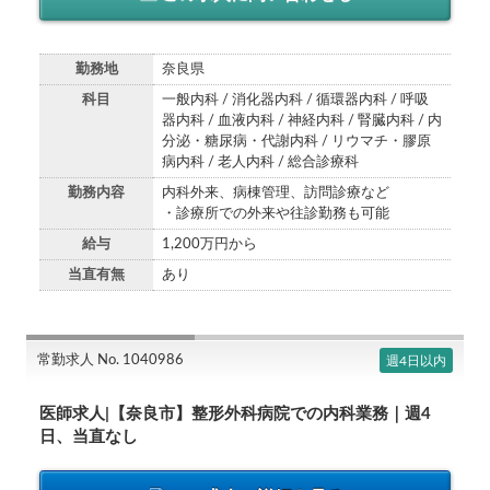
勤務地
奈良県
科目
一般内科 / 消化器内科 / 循環器内科 / 呼吸
器内科 / 血液内科 / 神経内科 / 腎臓内科 / 内
分泌・糖尿病・代謝内科 / リウマチ・膠原
病内科 / 老人内科 / 総合診療科
勤務内容
内科外来、病棟管理、訪問診療など
・診療所での外来や往診勤務も可能
給与
1,200万円から
当直有無
あり
常勤求人 No. 1040986
週4日以内
医師求人|【奈良市】整形外科病院での内科業務｜週4
日、当直なし