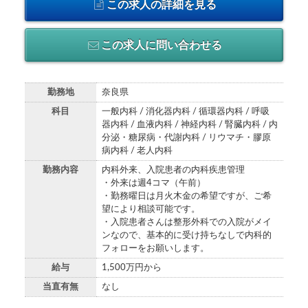
この求人の詳細を見る
この求人に問い合わせる
勤務地
奈良県
科目
一般内科 / 消化器内科 / 循環器内科 / 呼吸
器内科 / 血液内科 / 神経内科 / 腎臓内科 / 内
分泌・糖尿病・代謝内科 / リウマチ・膠原
病内科 / 老人内科
勤務内容
内科外来、入院患者の内科疾患管理
・外来は週4コマ（午前）
・勤務曜日は月火木金の希望ですが、ご希
望により相談可能です。
・入院患者さんは整形外科での入院がメイ
ンなので、基本的に受け持ちなしで内科的
フォローをお願いします。
給与
1,500万円から
当直有無
なし