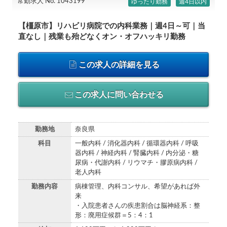
常勤求人 No. 1043199
ゆったり勤務
週4日以内
【橿原市】リハビリ病院での内科業務｜週4日～可｜当
直なし｜残業も殆どなくオン・オフハッキリ勤務
この求人の詳細を見る
この求人に問い合わせる
勤務地
奈良県
科目
一般内科 / 消化器内科 / 循環器内科 / 呼吸
器内科 / 神経内科 / 腎臓内科 / 内分泌・糖
尿病・代謝内科 / リウマチ・膠原病内科 /
老人内科
勤務内容
病棟管理、内科コンサル、希望があれば外
来
・入院患者さんの疾患割合は脳神経系：整
形：廃用症候群＝5：4：1