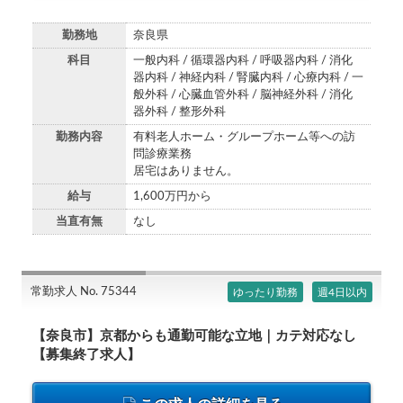
勤務地
奈良県
科目
一般内科 / 循環器内科 / 呼吸器内科 / 消化
器内科 / 神経内科 / 腎臓内科 / 心療内科 / 一
般外科 / 心臓血管外科 / 脳神経外科 / 消化
器外科 / 整形外科
勤務内容
有料老人ホーム・グループホーム等への訪
問診療業務
居宅はありません。
給与
1,600万円から
当直有無
なし
常勤求人 No. 75344
ゆったり勤務
週4日以内
【奈良市】京都からも通勤可能な立地｜カテ対応なし
【募集終了求人】