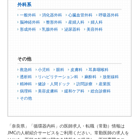
外科系
一般外科
消化器外科
心臓血管外科
呼吸器外科
脳神経外科
整形外科
産婦人科
婦人科
形成外科
乳腺外科
泌尿器科
美容外科
その他
救急科
小児科
眼科
皮膚科
耳鼻咽喉科
透析科
リハビリテーション科
麻酔科
放射線科
精神科
健診・人間ドック
訪問診療
産業医
病理科
美容皮膚科
緩和ケア科
総合診療科
その他
「奈良県」「循環器内科」の医師求人・転職（常勤）情報は
JMCの人材紹介サービスをご利用ください。常勤医師の求人を