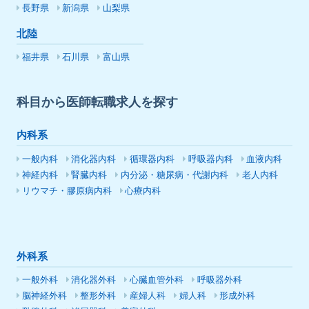
長野県
新潟県
山梨県
北陸
福井県
石川県
富山県
科目から医師転職求人を探す
内科系
一般内科
消化器内科
循環器内科
呼吸器内科
血液内科
神経内科
腎臓内科
内分泌・糖尿病・代謝内科
老人内科
リウマチ・膠原病内科
心療内科
外科系
一般外科
消化器外科
心臓血管外科
呼吸器外科
脳神経外科
整形外科
産婦人科
婦人科
形成外科