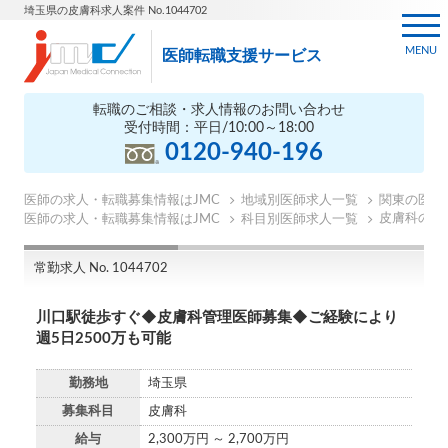
埼玉県の皮膚科求人案件 No.1044702
MENU
医師転職支援サービス
転職のご相談・求人情報のお問い合わせ
受付時間：平日/10:00～18:00
0120-940-196
医師の求人・転職募集情報はJMC
地域別医師求人一覧
関東の医師
皮膚科の医
医師の求人・転職募集情報はJMC
科目別医師求人一覧
常勤求人 No. 1044702
川口駅徒歩すぐ◆皮膚科管理医師募集◆ご経験により
週5日2500万も可能
勤務地
埼玉県
募集科目
皮膚科
給与
2,300万円 ～ 2,700万円