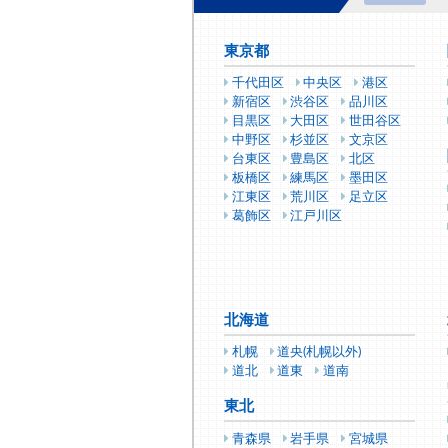
東京都
千代田区
中央区
港区
新宿区
渋谷区
品川区
目黒区
大田区
世田谷区
中野区
杉並区
文京区
台東区
豊島区
北区
板橋区
練馬区
墨田区
江東区
荒川区
足立区
葛飾区
江戸川区
北海道
札幌
道央(札幌以外)
道北
道東
道南
東北
青森県
岩手県
宮城県