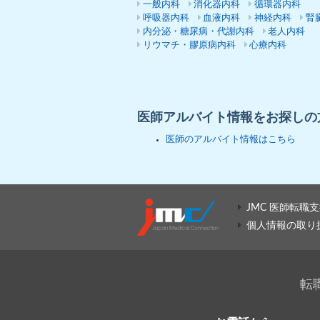
一般内科
消化器内科
循環器内科
呼吸器内科
血液内科
神経内科
腎
内分泌・糖尿病・代謝内科
老人内科
リウマチ・膠原病内科
心療内科
医師アルバイト情報をお探しの
医師のアルバイト情報はこちら
JMC 医師転職支
個人情報の取り
転