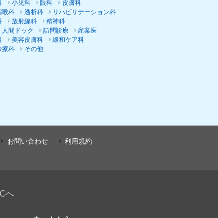
科
小児科
眼科
皮膚科
咽喉科
透析科
リハビリテーション科
科
放射線科
精神科
・人間ドック
訪問診療
産業医
科
美容皮膚科
緩和ケア科
診療科
その他
お問い合わせ
利用規約
Cへ