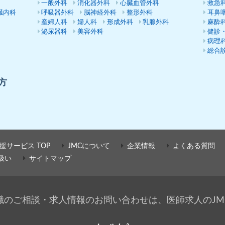
一般外科
消化器外科
心臓血管外科
救急
臓内科
呼吸器外科
脳神経外科
整形外科
耳鼻
産婦人科
婦人科
形成外科
乳腺外科
麻酔
泌尿器科
美容外科
健診
病理
総合
方
援サービス TOP
JMCについて
企業情報
よくある質問
扱い
サイトマップ
職のご相談・求人情報のお問い合わせは、医師求人のJM