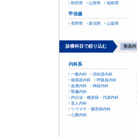
秋田県
山形県
福島県
甲信越
長野県
新潟県
山梨県
診療科目で絞り込む
救急科
内科系
一般内科
消化器内科
循環器内科
呼吸器内科
血液内科
神経内科
腎臓内科
内分泌・糖尿病・代謝内科
老人内科
リウマチ・膠原病内科
心療内科