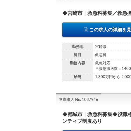
◆宮崎市｜救急科募集／救急搬
この求人の詳細を
勤務地
宮崎県
科目
救急科
勤務内容
救急対応
＊救急搬送数：140
給与
1,300万円から 2,0
常勤求人 No. 1037946
◆都城市｜救急科募集◆役職
ンティブ制度あり