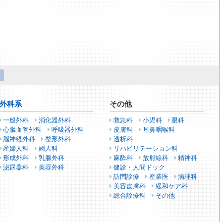
外科系
その他
一般外科
消化器外科
救急科
小児科
眼科
心臓血管外科
呼吸器外科
皮膚科
耳鼻咽喉科
脳神経外科
整形外科
透析科
産婦人科
婦人科
リハビリテーション科
形成外科
乳腺外科
麻酔科
放射線科
精神科
泌尿器科
美容外科
健診・人間ドック
訪問診療
産業医
病理科
美容皮膚科
緩和ケア科
総合診療科
その他