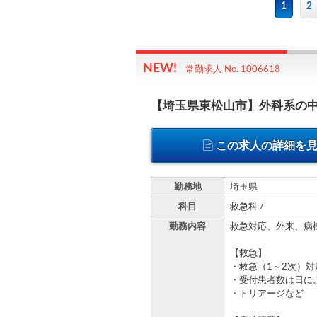
1
2
常勤求人 No. 1006618
【埼玉県東松山市】外科系の中核
この求人の詳細を
勤務地
埼玉県
科目
救急科 /
勤務内容
救急対応、外来、病
【救急】
・救急（1～2次）対
・受付患者数は日に
・トリアージなど