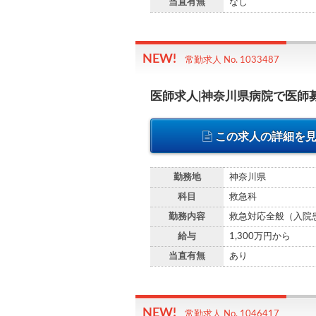
当直有無
なし
常勤求人 No. 1033487
医師求人|神奈川県病院で医師
この求人の詳細を
勤務地
神奈川県
科目
救急科
勤務内容
救急対応全般（入院
給与
1,300万円から
当直有無
あり
常勤求人 No. 1046417