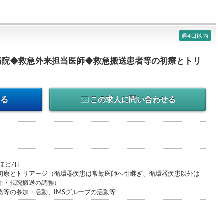
週4日以内
病院◆救急外来担当医師◆救急搬送患者等の初療とトリ
見る
この求人に問い合わせる
ほど/日
初療とトリアージ（循環器疾患は常勤医師へ引継ぎ、循環器疾患以外は
介・転院搬送の調整）
務等の参加・活動、IMSグループの活動等