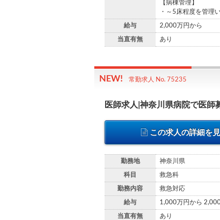
【病棟管理】
・～5床程度を管理
給与
2,000万円から
当直有無
あり
常勤求人 No. 75235
医師求人|神奈川県病院で医師
この求人の詳細を
勤務地
神奈川県
科目
救急科
勤務内容
救急対応
給与
1,000万円から 2,0
当直有無
あり