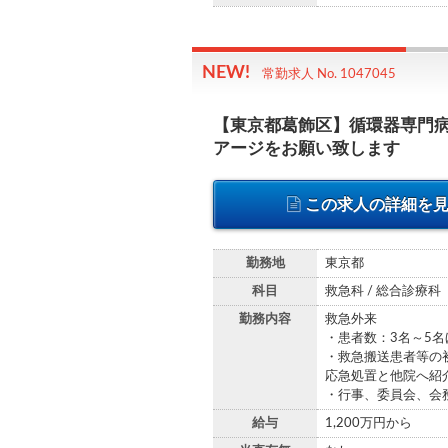
常勤求人 No. 1047045
【東京都葛飾区】循環器専門
アージをお願い致します
この求人の詳細を
勤務地
東京都
科目
救急科 / 総合診療科
勤務内容
救急外来
・患者数：3名～5名
・救急搬送患者等の
応急処置と他院へ紹
・行事、委員会、会
給与
1,200万円から