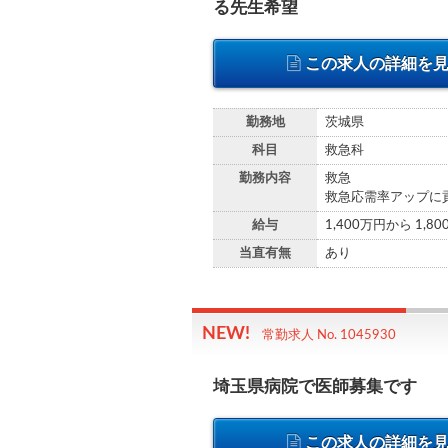
る先生希望
この求人の詳細を
勤務地
茨城県
科目
救急科
勤務内容
救急
救急応需率アップに
給与
1,400万円から 1,8
当直有無
あり
常勤求人 No. 1045930
埼玉県病院で医師募集です
この求人の詳細を