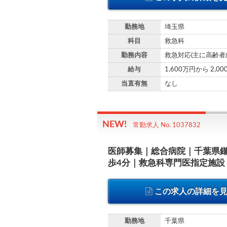
勤務地
埼玉県
科目
救急科
勤務内容
救急対応(主に高齢者
給与
1,600万円から 2,0
当直有無
なし
常勤求人 No. 1037832
医師募集｜総合病院｜千葉県
歩4分｜救急科専門医指定施設
この求人の詳細を
勤務地
千葉県