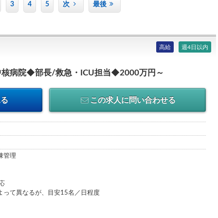
3
4
5
次
最後
高給
週4日以内
病院◆部長/救急・ICU担当◆2000万円～
見る
この求人に問い合わせる
棟管理
応
よって異なるが、目安15名／日程度