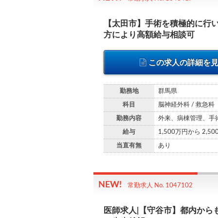
【太田市】手術を積極的に行
方により高額給与相談可
この求人の詳細を
勤務地
群馬県
科目
脳神経外科 / 救急科
勤務内容
外来、病棟管理、手
給与
1,500万円から 2,5
当直有無
あり
常勤求人 No. 1047102
医師求人|【守谷市】都内から