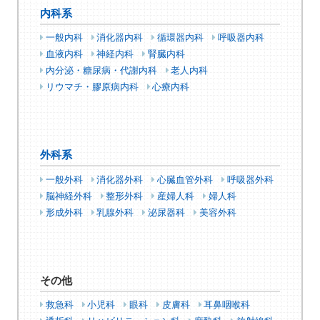
内科系
一般内科
消化器内科
循環器内科
呼吸器内科
血液内科
神経内科
腎臓内科
内分泌・糖尿病・代謝内科
老人内科
リウマチ・膠原病内科
心療内科
外科系
一般外科
消化器外科
心臓血管外科
呼吸器外科
脳神経外科
整形外科
産婦人科
婦人科
形成外科
乳腺外科
泌尿器科
美容外科
その他
救急科
小児科
眼科
皮膚科
耳鼻咽喉科