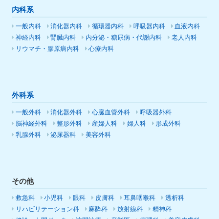
内科系
一般内科
消化器内科
循環器内科
呼吸器内科
血液内科
神経内科
腎臓内科
内分泌・糖尿病・代謝内科
老人内科
リウマチ・膠原病内科
心療内科
外科系
一般外科
消化器外科
心臓血管外科
呼吸器外科
脳神経外科
整形外科
産婦人科
婦人科
形成外科
乳腺外科
泌尿器科
美容外科
その他
救急科
小児科
眼科
皮膚科
耳鼻咽喉科
透析科
リハビリテーション科
麻酔科
放射線科
精神科