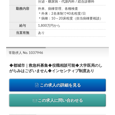
分泌・糖尿病・代謝内科 / 総合診療科
勤務内容
外来、病棟管理、各種検査
＊外来：2名体制で40名程度/日
＊病棟：10～20床程度（担当病棟要相談）
給与
1,800万円から
当直有無
あり
常勤求人 No. 1037946
◆都城市｜救急科募集◆役職相談可能◆大学医局のし
がらみはございません◆インセンティブ制度あり
この求人の詳細を見る
この求人に問い合わせる