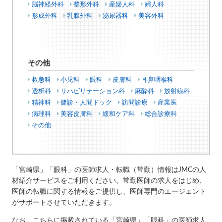
脳神経外科
整形外科
産婦人科
婦人科
形成外科
乳腺外科
泌尿器科
美容外科
その他
救急科
小児科
眼科
皮膚科
耳鼻咽喉科
透析科
リハビリテーション科
麻酔科
放射線科
精神科
健診・人間ドック
訪問診療
産業医
病理科
美容皮膚科
緩和ケア科
総合診療科
その他
「宮崎県」「眼科」の医師求人・転職（常勤）情報はJMCの人
材紹介サービスをご利用ください。常勤医師の求人をはじめ、
医師の転職に関する情報をご提供し、医師専門のエージェント
がサポートさせていただきます。
なお、こちらに掲載されている「宮崎県」「眼科」の医師求人