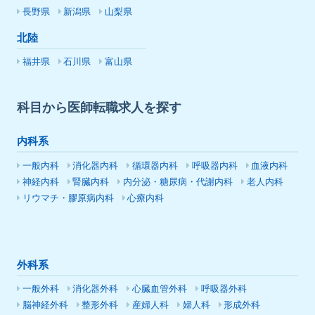
長野県
新潟県
山梨県
北陸
福井県
石川県
富山県
科目から医師転職求人を探す
内科系
一般内科
消化器内科
循環器内科
呼吸器内科
血液内科
神経内科
腎臓内科
内分泌・糖尿病・代謝内科
老人内科
リウマチ・膠原病内科
心療内科
外科系
一般外科
消化器外科
心臓血管外科
呼吸器外科
脳神経外科
整形外科
産婦人科
婦人科
形成外科