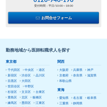
0120-940-196
受付時間：平日/10:00～18:00
お問合せフォーム
勤務地域から医師転職求人を探す
東京都
関西
千代田区
中央区
港区
大阪府
兵庫県
神戸
新宿区
渋谷区
品川区
京都府
奈良県
滋賀県
目黒区
大田区
和歌山県
世田谷区
中野区
東海
杉並区
文京区
台東区
豊島区
北区
板橋区
愛知県
名古屋
岐阜県
練馬区
墨田区
江東区
三重県
静岡県