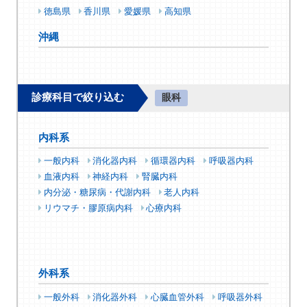
徳島県
香川県
愛媛県
高知県
沖縄
診療科目で絞り込む
眼科
内科系
一般内科
消化器内科
循環器内科
呼吸器内科
血液内科
神経内科
腎臓内科
内分泌・糖尿病・代謝内科
老人内科
リウマチ・膠原病内科
心療内科
外科系
一般外科
消化器外科
心臓血管外科
呼吸器外科