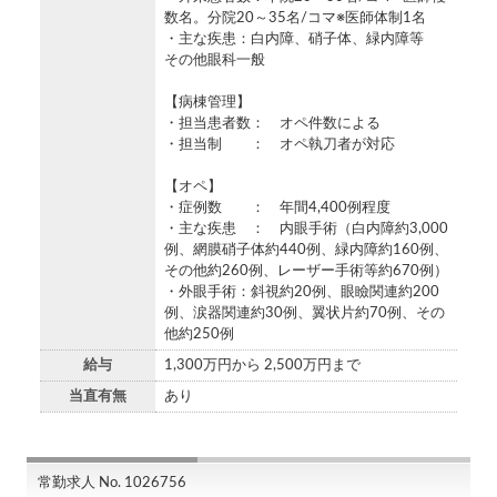
数名。分院20～35名/コマ※医師体制1名
・主な疾患：白内障、硝子体、緑内障等
その他眼科一般
【病棟管理】
・担当患者数： オペ件数による
・担当制 ： オペ執刀者が対応
【オペ】
・症例数 ： 年間4,400例程度
・主な疾患 ： 内眼手術（白内障約3,000
例、網膜硝子体約440例、緑内障約160例、
その他約260例、レーザー手術等約670例）
・外眼手術：斜視約20例、眼瞼関連約200
例、涙器関連約30例、翼状片約70例、その
他約250例
給与
1,300万円から 2,500万円まで
当直有無
あり
常勤求人 No. 1026756