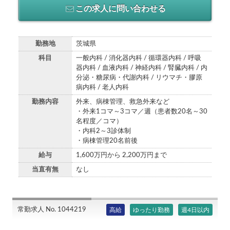
この求人に問い合わせる
勤務地
茨城県
科目
一般内科 / 消化器内科 / 循環器内科 / 呼吸
器内科 / 血液内科 / 神経内科 / 腎臓内科 / 内
分泌・糖尿病・代謝内科 / リウマチ・膠原
病内科 / 老人内科
勤務内容
外来、病棟管理、救急外来など
・外来1コマ～3コマ／週（患者数20名～30
名程度／コマ）
・内科2～3診体制
・病棟管理20名前後
給与
1,600万円から 2,200万円まで
当直有無
なし
常勤求人 No. 1044219
高給
ゆったり勤務
週4日以内