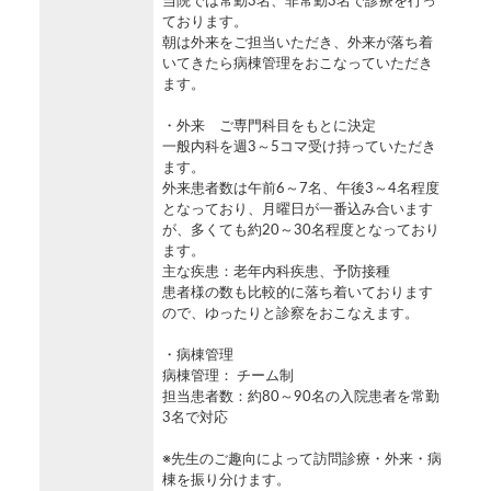
当院では常勤3名、非常勤3名で診療を行っ
ております。
朝は外来をご担当いただき、外来が落ち着
いてきたら病棟管理をおこなっていただき
ます。
・外来 ご専門科目をもとに決定
一般内科を週3～5コマ受け持っていただき
ます。
外来患者数は午前6～7名、午後3～4名程度
となっており、月曜日が一番込み合います
が、多くても約20～30名程度となっており
ます。
主な疾患：老年内科疾患、予防接種
患者様の数も比較的に落ち着いております
ので、ゆったりと診察をおこなえます。
・病棟管理
病棟管理： チーム制
担当患者数：約80～90名の入院患者を常勤
3名で対応
※先生のご趣向によって訪問診療・外来・病
棟を振り分けます。