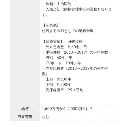
・体制：主治医制
・入職当初は病棟管理中心の業務となりま
す。
【その他】
付随する医師としての業務全般
【診療実績】 ※HP抜粋
・外来患者数 約60名／日
・手術件数（2013〜2019年の平均件数）
PEG 60件／年
CVポート 10件／年
・内視鏡検査（2013〜2019年の平均件
数）
上部 約600件
下部 約300件
・病床稼働率 95％平均
給与
1,600万円から 2,000万円まで
当直有無
なし