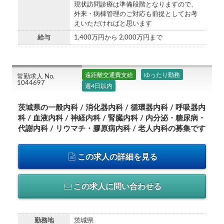
現状訪問診療は準備段階となりますので、
外来・病棟管理のご対応も前提としてお考
えいただければと思います
給与
1,400万円から 2,000万円まで
遠距離交通費支給
ゆったり勤務
常勤求人 No.
1044697
週4日以内
茨城県の一般内科 / 消化器内科 / 循環器内科 / 呼吸器内
科 / 血液内科 / 神経内科 / 腎臓内科 / 内分泌・糖尿病・
代謝内科 / リウマチ・膠原病内科 / 老人内科の募集です
この求人の詳細を見る
この求人に問い合わせる
勤務地
茨城県