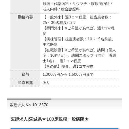
尿病・代謝内科 / リウマチ・膠原病内科 /
老人内科 / 総合診療科
勤務内容
【一般外来】週3コマ程度、担当患者数：
25～30名程度/コマ
【専門外来】※ご希望があれば、週1コマ程
度
【病棟管理】担当患者数：10～15名前後、
主治医制
【在宅診療】※ご希望があれば、訪問（個人
宅：10件/日）、訪問スタッフ（同行 看護
士1名）、週1コマ程度
【その他】検査、週1コマ程度
給与
1,000万円から 1,600万円まで
当直有無
あり
常勤求人 No. 1013570
医師求人|茨城県★100床規模一般病院★