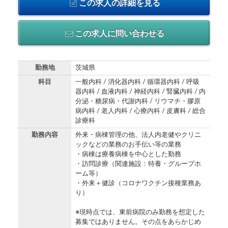
この求人の詳細を見る
この求人に問い合わせる
勤務地
茨城県
科目
一般内科 / 消化器内科 / 循環器内科 / 呼吸
器内科 / 血液内科 / 神経内科 / 腎臓内科 / 内
分泌・糖尿病・代謝内科 / リウマチ・膠原
病内科 / 老人内科 / 心療内科 / 皮膚科 / 総合
診療科
勤務内容
外来・病棟管理の他、法人内老健やクリニ
ックなどの業務のお手伝い等の業務
・病棟は療養病棟を中心とした勤務
・訪問診療（関連施設：特養・グループホ
ーム等）
・外来＋健診（コロナワクチン接種業務あ
り）
※現時点では、東前病院のみ勤務を想定した
募集ではありません。その点をあらかじめ