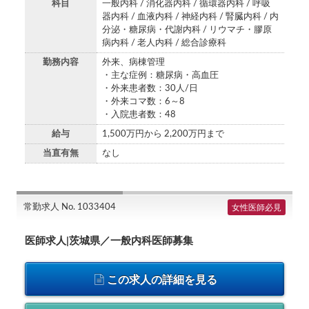
科目
一般内科 / 消化器内科 / 循環器内科 / 呼吸
器内科 / 血液内科 / 神経内科 / 腎臓内科 / 内
分泌・糖尿病・代謝内科 / リウマチ・膠原
病内科 / 老人内科 / 総合診療科
勤務内容
外来、病棟管理
・主な症例：糖尿病・高血圧
・外来患者数：30人/日
・外来コマ数：6～8
・入院患者数：48
給与
1,500万円から 2,200万円まで
当直有無
なし
常勤求人 No. 1033404
女性医師必見
医師求人|茨城県／一般内科医師募集
この求人の詳細を見る