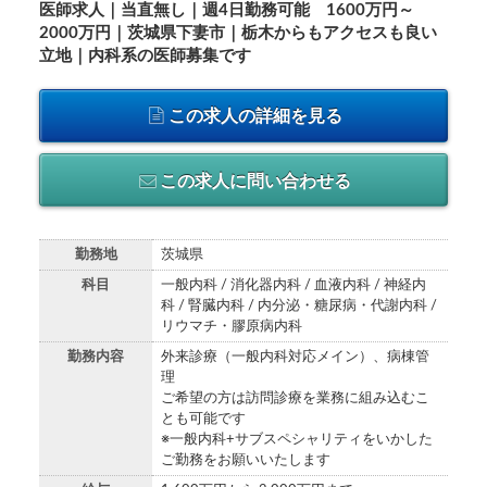
医師求人｜当直無し｜週4日勤務可能 1600万円～
2000万円｜茨城県下妻市｜栃木からもアクセスも良い
立地｜内科系の医師募集です
この求人の詳細を見る
この求人に問い合わせる
勤務地
茨城県
科目
一般内科 / 消化器内科 / 血液内科 / 神経内
科 / 腎臓内科 / 内分泌・糖尿病・代謝内科 /
リウマチ・膠原病内科
勤務内容
外来診療（一般内科対応メイン）、病棟管
理
ご希望の方は訪問診療を業務に組み込むこ
とも可能です
※一般内科+サブスペシャリティをいかした
ご勤務をお願いいたします