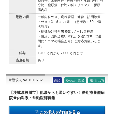
器内科 / 血液内科 / 神経内科 / 腎臓内科 / 内
分泌・糖尿病・代謝内科 / リウマチ・膠原
病内科
勤務内容
一般内科外来、病棟管理、健診、訪問診療
・外来：3～6コマ/週 （患者数：30～40
名程度）
・病棟受け持ち患者数：7～15名程度
・健診、訪問診療いずれかを週1コマ（2週
間に１コマの場合あり）ご対応お願いしま
す。
給与
1,400万円から 2,000万円まで
当直有無
あり
常勤求人 No. 1010732
高給
ゆったり勤務
週4日以内
【茨城県桜川市】他県からも通いやすい！長期療養型病
院◆内科系・常勤医師募集
この求人の詳細を見る