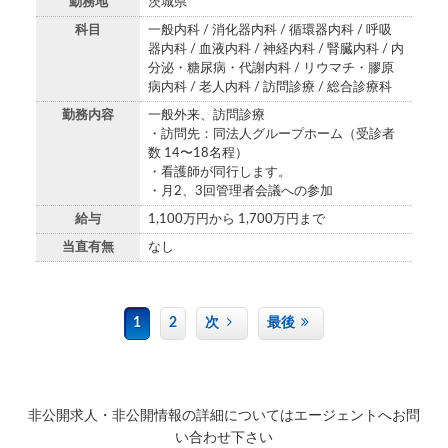
勤務地
茨城県
科目
一般内科 / 消化器内科 / 循環器内科 / 呼吸
器内科 / 血液内科 / 神経内科 / 腎臓内科 / 内
分泌・糖尿病・代謝内科 / リウマチ・膠原
病内科 / 老人内科 / 訪問診療 / 総合診療科
勤務内容
一般外来、訪問診療
・訪問先：同法人グループホーム（受診者
数 14〜18名程）
・看護師が同行します。
・月2、3回管理者会議への参加
給与
1,100万円から 1,700万円まで
当直有無
なし
1
2
次
最後
非公開求人・非公開情報の詳細についてはエージェントへお問
い合わせ下さい