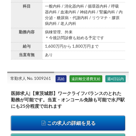
科目
一般内科 / 消化器内科 / 循環器内科 / 呼吸
器内科 / 血液内科 / 神経内科 / 腎臓内科 / 内
分泌・糖尿病・代謝内科 / リウマチ・膠原
病内科 / 老人内科
勤務内容
病棟管理、外来
＊今後訪問診療も始める予定です
給与
1,600万円から 1,800万円まで
当直有無
あり
常勤求人 No. 1009261
高給
遠距離交通費支給
週4日以内
医師求人|【東茨城郡】ワークライフバランスのとれた
勤務が可能です。当直・オンコール免除も可能で水戸駅
にも25分程度で出れます
この求人の詳細を見る