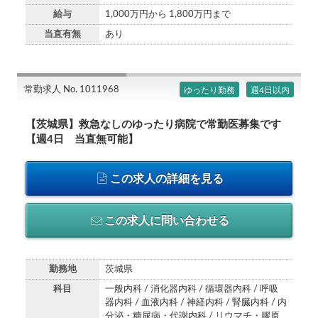
給与
1,000万円から 1,800万円まで
当直有無
あり
常勤求人 No. 1011968
ゆったり勤務
週4日以内
【茨城県】救急なしのゆったり病院で常勤医募集です
【週4日 当直無可能】
この求人の詳細を見る
この求人に問い合わせる
勤務地
茨城県
科目
一般内科 / 消化器内科 / 循環器内科 / 呼吸
器内科 / 血液内科 / 神経内科 / 腎臓内科 / 内
分泌・糖尿病・代謝内科 / リウマチ・膠原