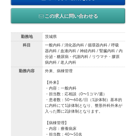
この求人に問い合わせる
勤務地
茨城県
科目
一般内科 / 消化器内科 / 循環器内科 / 呼吸
器内科 / 血液内科 / 神経内科 / 腎臓内科 / 内
分泌・糖尿病・代謝内科 / リウマチ・膠原
病内科 / 老人内科
勤務内容
外来、病棟管理
【外来】
・内容：一般内科
・担当数：応相談（0〜1コマ/週）
・患者数：50〜60名/日（1診体制）基本的
に内科にて1診体制となり、整形外科外来が
入った際に2診体制となります。
【病棟管理】
・内容：療養病床
・担当数：40〜50名