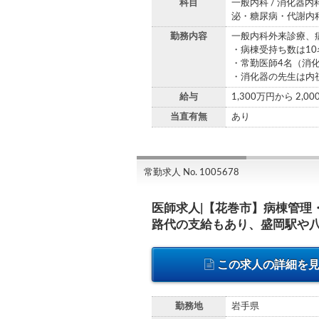
科目
一般内科 / 消化器内科
泌・糖尿病・代謝内科
勤務内容
一般内科外来診療、
・病棟受持ち数は10
・常勤医師4名（消
・消化器の先生は内
給与
1,300万円から 2,0
当直有無
あり
常勤求人 No. 1005678
医師求人|【花巻市】病棟管理
路代の支給もあり、盛岡駅や
この求人の詳細を
勤務地
岩手県