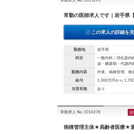
常勤求人 No. 1035293
常勤の医師求人です｜岩手県
この求人の詳細を
勤務地
岩手県
科目
一般内科 / 消化器内科
泌・糖尿病・代謝内科
勤務内容
外来、病棟管理、検
給与
1,300万円から 1,7
当直有無
あり
常勤求人 No. 1016278
女
病棟管理主体★高齢者医療★