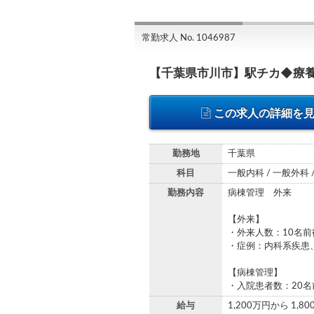
常勤求人 No. 1046987
【千葉県市川市】駅チカ◆療
この求人の詳細を
勤務地
千葉県
科目
一般内科 / 一般外科 
勤務内容
病棟管理 外来
【外来】
・外来人数：10名前
・症例：内科系疾患
【病棟管理】
・入院患者数：20名
給与
1,200万円から 1,8