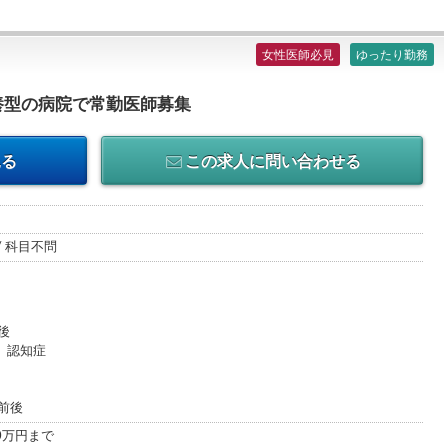
女性医師必見
ゆったり勤務
養型の病院で常勤医師募集
見る
この求人に問い合わせる
/ 科目不問
後
、認知症
前後
00万円まで