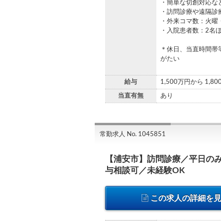
・簡単な切創対応な
・訪問診療や遠隔診
・外来コマ数：火曜
・入院患者数：2名
＊休日、当直時間帯
がたい
給与
1,500万円から 1,8
当直有無
あり
常勤求人 No. 1045851
【浦安市】訪問診療／平日の
与相談可／未経験OK
この求人の詳細を