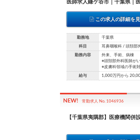
医師求人鎌ケ谷市｜千葉県｜
この求人の詳細を
勤務地
千葉県
科目
耳鼻咽喉科 / 頭頚部
勤務内容
外来、手術、病棟
※頭頚部外科医師が
※皮膚科領域の手術
給与
1,000万円から 20,
常勤求人 No. 1046936
【千葉県夷隅郡】医療機関併