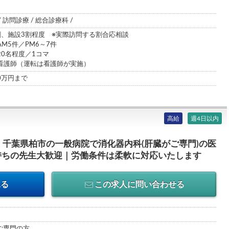
/ 訪問診療 / 総合診療科 /
割、施設3割程度 ※実際訪問する割合応相談
M5件／PM6～7件
程度／1コマ
看護師（運転は看護師が実施）
00万円まで
高給
週4日以内
新｜千葉県柏市の一般病院で消化器内科(肝臓がご専門)の医
持ちの先生大歓迎｜労働条件は柔軟に対応いたします
見る
この求人に問い合わせる
がご専門の方