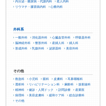
内分泌・糖尿病・代謝内科
老人内科
リウマチ・膠原病内科
心療内科
外科系
一般外科
消化器外科
心臓血管外科
呼吸器外科
脳神経外科
整形外科
産婦人科
婦人科
形成外科
乳腺外科
泌尿器科
美容外科
その他
救急科
小児科
眼科
皮膚科
耳鼻咽喉科
透析科
リハビリテーション科
麻酔科
放射線科
精神科
健診・人間ドック
訪問診療
産業医
病理科
美容皮膚科
緩和ケア科
総合診療科
その他