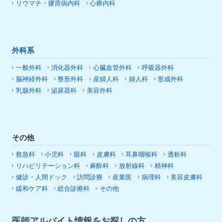
リウマチ・膠原病内科
心療内科
外科系
一般外科
消化器外科
心臓血管外科
呼吸器外科
脳神経外科
整形外科
産婦人科
婦人科
形成外科
乳腺外科
泌尿器科
美容外科
その他
救急科
小児科
眼科
皮膚科
耳鼻咽喉科
透析科
リハビリテーション科
麻酔科
放射線科
精神科
健診・人間ドック
訪問診療
産業医
病理科
美容皮膚科
緩和ケア科
総合診療科
その他
医師アルバイト情報をお探しの方