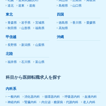
札幌
道央(札幌以外)
岡山県
広島県
鳥取県
道北
道東
道南
島根県
山口県
東北
四国
青森県
岩手県
宮城県
徳島県
香川県
愛媛県
秋田県
山形県
福島県
高知県
甲信越
沖縄
長野県
新潟県
山梨県
北陸
福井県
石川県
富山県
科目から医師転職求人を探す
内科系
一般内科
消化器内科
循環器内科
呼吸器内科
血液内科
神経内科
腎臓内科
内分泌・糖尿病・代謝内科
老人内科