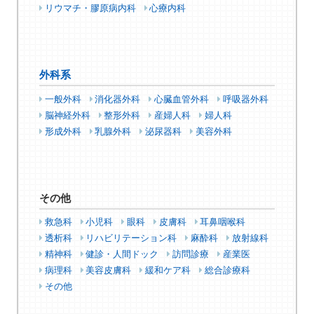
リウマチ・膠原病内科
心療内科
外科系
一般外科
消化器外科
心臓血管外科
呼吸器外科
脳神経外科
整形外科
産婦人科
婦人科
形成外科
乳腺外科
泌尿器科
美容外科
その他
救急科
小児科
眼科
皮膚科
耳鼻咽喉科
透析科
リハビリテーション科
麻酔科
放射線科
精神科
健診・人間ドック
訪問診療
産業医
病理科
美容皮膚科
緩和ケア科
総合診療科
その他