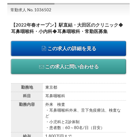
常勤求人 No. 1036502
【2022年春オープン】駅直結・大田区のクリニック◆
耳鼻咽喉科・小内科◆耳鼻咽喉科・常勤医募集
この求人の詳細を見る
この求人に問い合わせる
勤務地
東京都
科目
耳鼻咽喉科
勤務内容
外来 検査
・耳鼻咽喉科外来、舌下免疫療法、検査な
ど
・小児科と2診体制
・患者数：60～80名/日（目安）
給与
1,800万円まで