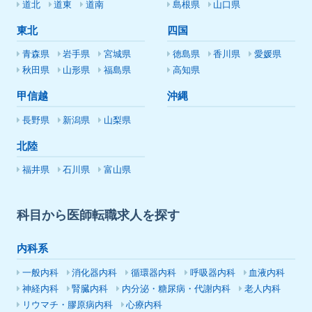
道北
道東
道南
島根県
山口県
東北
四国
青森県
岩手県
宮城県
徳島県
香川県
愛媛県
秋田県
山形県
福島県
高知県
甲信越
沖縄
長野県
新潟県
山梨県
北陸
福井県
石川県
富山県
科目から医師転職求人を探す
内科系
一般内科
消化器内科
循環器内科
呼吸器内科
血液内科
神経内科
腎臓内科
内分泌・糖尿病・代謝内科
老人内科
リウマチ・膠原病内科
心療内科