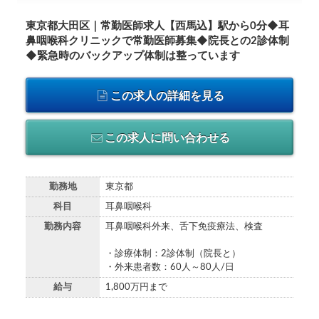
東京都大田区｜常勤医師求人【西馬込】駅から0分◆耳
鼻咽喉科クリニックで常勤医師募集◆院長との2診体制
◆緊急時のバックアップ体制は整っています
この求人の詳細を見る
この求人に問い合わせる
勤務地
東京都
科目
耳鼻咽喉科
勤務内容
耳鼻咽喉科外来、舌下免疫療法、検査
・診療体制：2診体制（院長と）
・外来患者数：60人～80人/日
給与
1,800万円まで