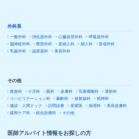
外科系
一般外科
消化器外科
心臓血管外科
呼吸器外科
脳神経外科
整形外科
産婦人科
婦人科
形成外科
乳腺外科
泌尿器科
美容外科
その他
救急科
小児科
眼科
皮膚科
耳鼻咽喉科
透析科
リハビリテーション科
麻酔科
放射線科
精神科
健診・人間ドック
訪問診療
産業医
病理科
美容皮膚科
緩和ケア科
総合診療科
その他
医師アルバイト情報をお探しの方