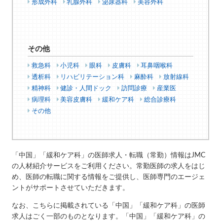
形成外科
乳腺外科
泌尿器科
美容外科
その他
救急科
小児科
眼科
皮膚科
耳鼻咽喉科
透析科
リハビリテーション科
麻酔科
放射線科
精神科
健診・人間ドック
訪問診療
産業医
病理科
美容皮膚科
緩和ケア科
総合診療科
その他
「中国」「緩和ケア科」の医師求人・転職（常勤）情報はJMC
の人材紹介サービスをご利用ください。常勤医師の求人をはじ
め、医師の転職に関する情報をご提供し、医師専門のエージェ
ントがサポートさせていただきます。
なお、こちらに掲載されている「中国」「緩和ケア科」の医師
求人はごく一部のものとなります。「中国」「緩和ケア科」の