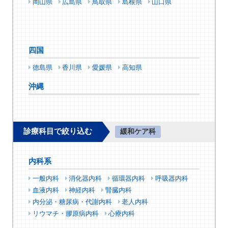
岡山県
広島県
鳥取県
島根県
山口県
四国
徳島県
香川県
愛媛県
高知県
沖縄
診療科目で絞り込む
緩和ケア科
内科系
一般内科
消化器内科
循環器内科
呼吸器内科
血液内科
神経内科
腎臓内科
内分泌・糖尿病・代謝内科
老人内科
リウマチ・膠原病内科
心療内科