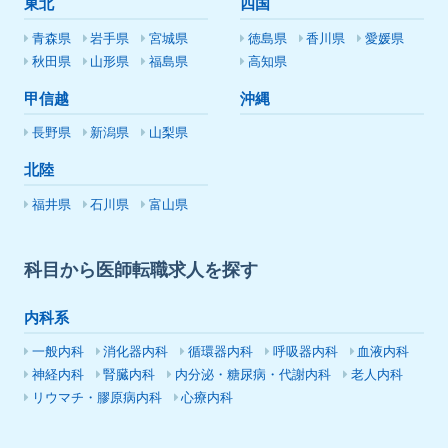
東北
四国
青森県
岩手県
宮城県
徳島県
香川県
愛媛県
秋田県
山形県
福島県
高知県
甲信越
沖縄
長野県
新潟県
山梨県
北陸
福井県
石川県
富山県
科目から医師転職求人を探す
内科系
一般内科
消化器内科
循環器内科
呼吸器内科
血液内科
神経内科
腎臓内科
内分泌・糖尿病・代謝内科
老人内科
リウマチ・膠原病内科
心療内科