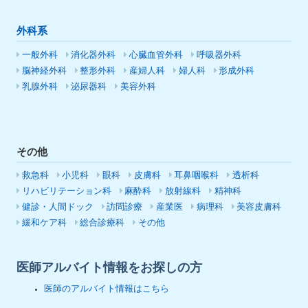
外科系
一般外科
消化器外科
心臓血管外科
呼吸器外科
脳神経外科
整形外科
産婦人科
婦人科
形成外科
乳腺外科
泌尿器科
美容外科
その他
救急科
小児科
眼科
皮膚科
耳鼻咽喉科
透析科
リハビリテーション科
麻酔科
放射線科
精神科
健診・人間ドック
訪問診療
産業医
病理科
美容皮膚科
緩和ケア科
総合診療科
その他
医師アルバイト情報をお探しの方
医師のアルバイト情報はこちら