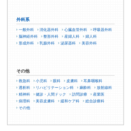
外科系
一般外科
消化器外科
心臓血管外科
呼吸器外科
脳神経外科
整形外科
産婦人科
婦人科
形成外科
乳腺外科
泌尿器科
美容外科
その他
救急科
小児科
眼科
皮膚科
耳鼻咽喉科
透析科
リハビリテーション科
麻酔科
放射線科
精神科
健診・人間ドック
訪問診療
産業医
病理科
美容皮膚科
緩和ケア科
総合診療科
その他