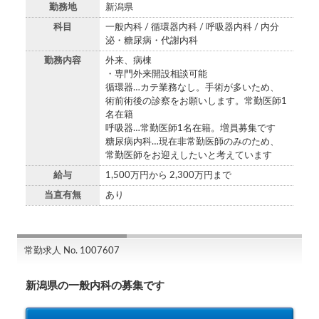
勤務地
新潟県
科目
一般内科 / 循環器内科 / 呼吸器内科 / 内分
泌・糖尿病・代謝内科
勤務内容
外来、病棟
・専門外来開設相談可能
循環器…カテ業務なし。手術が多いため、
術前術後の診察をお願いします。常勤医師1
名在籍
呼吸器…常勤医師1名在籍。増員募集です
糖尿病内科…現在非常勤医師のみのため、
常勤医師をお迎えしたいと考えています
給与
1,500万円から 2,300万円まで
当直有無
あり
常勤求人 No. 1007607
新潟県の一般内科の募集です