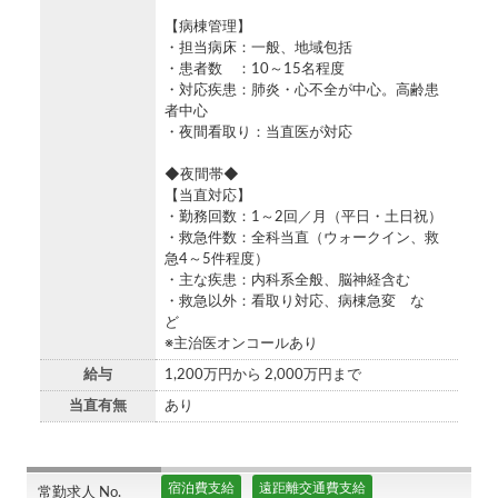
【病棟管理】
・担当病床：一般、地域包括
・患者数 ：10～15名程度
・対応疾患：肺炎・心不全が中心。高齢患
者中心
・夜間看取り：当直医が対応
◆夜間帯◆
【当直対応】
・勤務回数：1～2回／月（平日・土日祝）
・救急件数：全科当直（ウォークイン、救
急4～5件程度）
・主な疾患：内科系全般、脳神経含む
・救急以外：看取り対応、病棟急変 な
ど
※主治医オンコールあり
給与
1,200万円から 2,000万円まで
当直有無
あり
宿泊費支給
遠距離交通費支給
常勤求人 No.