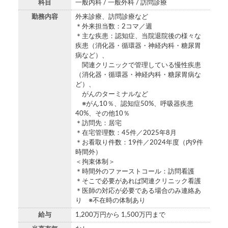
科目
一般内科 / 一般外科 / 訪問診療
勤務内容
外来診療、訪問診療など
＊外来担当数：2コマ／週
＊主な疾患：認知症、当院退院後の様々な
疾患（消化器・循環器・神経内科・糖尿胃
病など）、
関連クリニックで管理している慢性疾患
（消化器・循環器・神経内科・糖尿胃病な
ど）、
がんのターミナルなど
※がん10％、認知症50%、呼吸器疾患
40%、その他10％
＊訪問先：居宅
＊在宅管理数：45件／2025年8月
＊お看取り件数：19件／2024年度（内9件
時間外）
＜拘束体制＞
＊時間外のファーストコール：訪問看護
＊そこで必要があれば関連クリニック看護
＊医師の対応が必要である場合のみ連絡あ
り ※不在時の体制あり
給与
1,200万円から 1,500万円まで