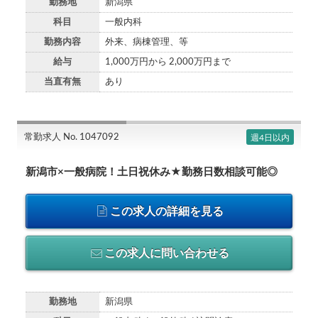
勤務地
新潟県
科目
一般内科
勤務内容
外来、病棟管理、等
給与
1,000万円から 2,000万円まで
当直有無
あり
常勤求人 No. 1047092
週4日以内
新潟市×一般病院！土日祝休み★勤務日数相談可能◎
この求人の詳細を見る
この求人に問い合わせる
勤務地
新潟県