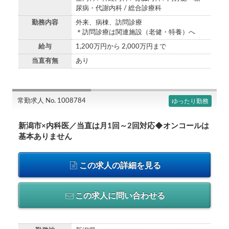
尿病・代謝内科 / 総合診療科
勤務内容
外来、病棟、訪問診療
＊訪問診療は関連施設（老健・特養）へ
給与
1,200万円から 2,000万円まで
当直有無
あり
常勤求人 No. 1008784
ゆったり勤務
新潟市×内科医／当直は月1回～2回対応◆オンコールは
基本ありません
この求人の詳細を見る
この求人に問い合わせる