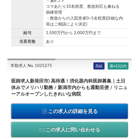
・週8コマ
コマあたり10名程度、救急対応も兼ねる
病棟管理
・救急からの入院患者0~5名程度(詳細な内
容はご相談により決定)
給与
1,500万円から 2,000万円まで
当直有無
あり
常勤求人 No. 1025275
高給
週4日以内
医師求人新発田市) 高待遇！消化器内科医師募集｜土日
休みでメリハリ勤務 / 新潟市内からも通勤至便 / リニュ
ーアルオープンしたきれいな病院
この求人の詳細を見る
この求人に問い合わせる