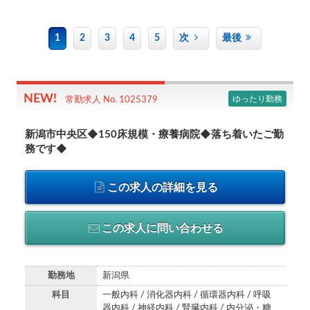
1
2
3
4
5
次
最後
ゆったり勤務
常勤求人 No. 1025379
新潟市中央区◆150床規模・療養病院◆落ち着いたご勤
務です◆
この求人の詳細を見る
この求人に問い合わせる
勤務地
新潟県
科目
一般内科 / 消化器内科 / 循環器内科 / 呼吸
器内科 / 神経内科 / 腎臓内科 / 内分泌・糖