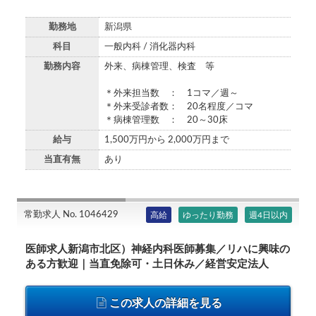
勤務地
新潟県
科目
一般内科 / 消化器内科
勤務内容
外来、病棟管理、検査 等
＊外来担当数 ： 1コマ／週～
＊外来受診者数： 20名程度／コマ
＊病棟管理数 ： 20～30床
給与
1,500万円から 2,000万円まで
当直有無
あり
常勤求人 No. 1046429
高給
ゆったり勤務
週4日以内
医師求人新潟市北区）神経内科医師募集／リハに興味の
ある方歓迎｜当直免除可・土日休み／経営安定法人
この求人の詳細を見る