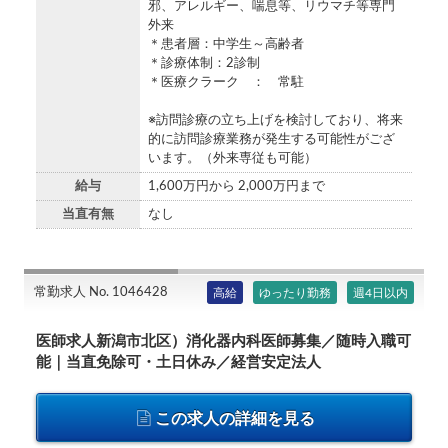
邪、アレルギー、喘息等、リウマチ等専門
外来
＊患者層：中学生～高齢者
＊診療体制：2診制
＊医療クラーク ： 常駐
※訪問診療の立ち上げを検討しており、将来
的に訪問診療業務が発生する可能性がござ
います。（外来専従も可能）
給与
1,600万円から 2,000万円まで
当直有無
なし
常勤求人 No. 1046428
高給
ゆったり勤務
週4日以内
医師求人新潟市北区）消化器内科医師募集／随時入職可
能｜当直免除可・土日休み／経営安定法人
この求人の詳細を見る