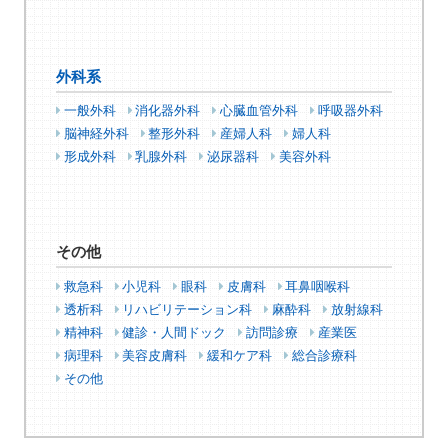
外科系
一般外科
消化器外科
心臓血管外科
呼吸器外科
脳神経外科
整形外科
産婦人科
婦人科
形成外科
乳腺外科
泌尿器科
美容外科
その他
救急科
小児科
眼科
皮膚科
耳鼻咽喉科
透析科
リハビリテーション科
麻酔科
放射線科
精神科
健診・人間ドック
訪問診療
産業医
病理科
美容皮膚科
緩和ケア科
総合診療科
その他