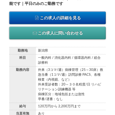
能です｜平日のみのご勤務です
この求人の詳細を見る
この求人に問い合わせる
勤務地
新潟県
科目
一般内科 / 消化器内科 / 循環器内科 / 総合
診療科
勤務内容
外来（3コマ/週）病棟管理（25～30床）救
急当番（1コマ/週）訪問診療 PACS、各種
検査（内視鏡、など）
外来受診者数：20～３０名程度/日 リハビ
リテーション訓練機器 等
病棟区分：地域包括または急性
早番/遅番：なし
給与
120万円から 2,200万円まで
当直有無
あり