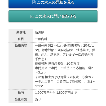
この求人の詳細を見る
この求人に問い合わせる
勤務地
新潟県
科目
一般内科
勤務内容
一般外来 週2～4コマ(対応患者数：20名/コ
マ)、診療対象：全般(感染症、性感染症、腫
瘍、がん、糖尿病、アレルギー疾患等内科
系疾患 )
病棟管理 担当患者数：20名程度
専門外来 ご専門・ご希望にて応相談、週2
～3コマ
その他 検査および処置（内視鏡・心臓カテ
ーテルご専門・ご希望にて応相談）、週2～
4コマ
給与
1,200万円から 1,800万円まで
当直有無
あり