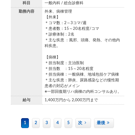
科目
一般内科 / 総合診療科
勤務内容
外来、病棟管理
【外来】
＊コマ数：2～3コマ/週
＊患者数：15～20名程度/コマ
＊診療体制：2名
＊主な疾患 ：風邪、頭痛、発熱、その他内
科疾患。
【病棟】
＊担当制度：主治医制
＊担当数 ：15～20名程度
＊担当病棟：一般病棟、地域包括ケア病棟
＊主な疾患：肺炎、尿路感染などの慢性期
患者の対応がメイン
※一部回復期リハ病棟の内科コンサルあり。
給与
1,400万円から 2,000万円まで
1
2
3
4
5
次
最後