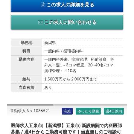
この求人の詳細を見る
この求人に問い合わせる
勤務地
新潟県
科目
一般内科 / 循環器内科
勤務内容
一般内科外来、病棟管理、術前診察 等
外来：週1～3コマ程度、20~40名/コマ
病棟管理：～10名
給与
1,500万円から 2,000万円まで
当直有無
あり
常勤求人 No. 1036521
高給
ゆったり勤務
週4日以内
医師求人五泉市|【新潟県】五泉市) 新設病院で内科医師
募集 / 週4日からご勤務可能です｜当直無しのご相談可