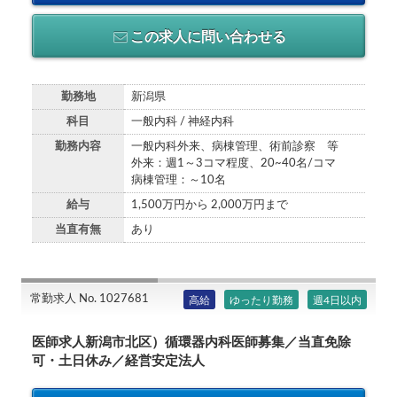
この求人に問い合わせる
勤務地
新潟県
科目
一般内科 / 神経内科
勤務内容
一般内科外来、病棟管理、術前診察 等
外来：週1～3コマ程度、20~40名/コマ
病棟管理：～10名
給与
1,500万円から 2,000万円まで
当直有無
あり
常勤求人 No. 1027681
高給
ゆったり勤務
週4日以内
医師求人新潟市北区）循環器内科医師募集／当直免除
可・土日休み／経営安定法人