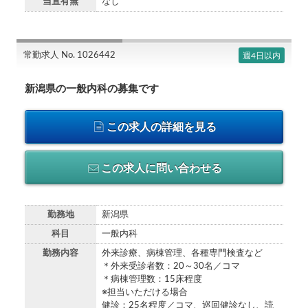
当直有無
なし
常勤求人 No. 1026442
週4日以内
新潟県の一般内科の募集です
この求人の詳細を見る
この求人に問い合わせる
勤務地
新潟県
科目
一般内科
勤務内容
外来診療、病棟管理、各種専門検査など
＊外来受診者数：20～30名／コマ
＊病棟管理数：15床程度
※担当いただける場合
健診：25名程度／コマ、巡回健診なし、読