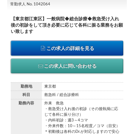
常勤求人 No. 1042064
【東京都江東区】一般病院◆総合診療◆救急受け入れ
後の初診をして頂き必要に応じて各科に振る業務をお願
い致します
この求人の詳細を見る
この求人に問い合わせる
勤務地
東京都
科目
救急科 / 総合診療科
勤務内容
外来 救急
・救急受け入れ後の初診（その後執拗に応
じて各科に振り分け）
・内科初診：週3～4コマ
・外来件数：10～15名程度／コマ（目安）
＊初動後は各科のDr.が対応しますので安心