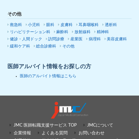
その他
救急科
小児科
眼科
皮膚科
耳鼻咽喉科
透析科
リハビリテーション科
麻酔科
放射線科
精神科
健診・人間ドック
訪問診療
産業医
病理科
美容皮膚科
緩和ケア科
総合診療科
その他
医師アルバイト情報をお探しの方
医師のアルバイト情報はこちら
JMC 医師転職支援サービス TOP
JMCについて
企業情報
よくある質問
お問い合わせ