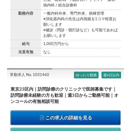
病内科 / 総合診療科
勤務内容
一般内科外来、専門外来、病棟管理
※消化器内科の先生は内視鏡を1コマ程度お
願いします
※健診（問診・聴打診など）も可能であれば
お願いします
給与
1,000万円から
当直有無
なし
常勤求人 No. 1031460
ゆったり勤務
週4日以内
東京23区内｜訪問診療のクリニックで医師募集です｜
訪問診療未経験の方も歓迎｜週3日からご勤務可能｜オ
ンコールの有無相談可能
この求人の詳細を見る