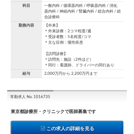
科目
一般内科 / 循環器内科 / 呼吸器内科 / 消化
器内科 / 神経内科 / 腎臓内科 / 総合内科 / 総
合診療科
勤務内容
【外来】
＊外来診療：2コマ程度/週
＊受診者数：5名程度/コマ
＊主な症例：慢性疾患
【訪問診療】
＊訪問先：施設（2件ほど）
＊同行：看護師、ドライバーの同行あり
給与
2,000万円から 2,200万円まで
常勤求人 No. 1016735
東京都診療所・クリニックで医師募集です
この求人の詳細を見る