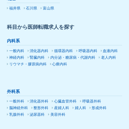
福井県
石川県
富山県
科目から医師転職求人を探す
内科系
一般内科
消化器内科
循環器内科
呼吸器内科
血液内科
神経内科
腎臓内科
内分泌・糖尿病・代謝内科
老人内科
リウマチ・膠原病内科
心療内科
外科系
一般外科
消化器外科
心臓血管外科
呼吸器外科
脳神経外科
整形外科
産婦人科
婦人科
形成外科
乳腺外科
泌尿器科
美容外科