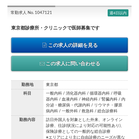
常勤求人 No. 1047121
週4日以内
東京都診療所・クリニックで医師募集です
この求人の詳細を見る
この求人に問い合わせる
勤務地
東京都
科目
一般内科 / 消化器内科 / 循環器内科 / 呼吸
器内科 / 血液内科 / 神経内科 / 腎臓内科 / 内
分泌・糖尿病・代謝内科 / リウマチ・膠原
病内科 / 一般外科 / 救急科 / 総合診療科
勤務内容
訪日外国人を対象とした外来、オンライン
診療、往診(状況により対応の可能性あり)、
保険診療としての一般的な総合診療
※エリアにより主に自由診療のニーズが異な