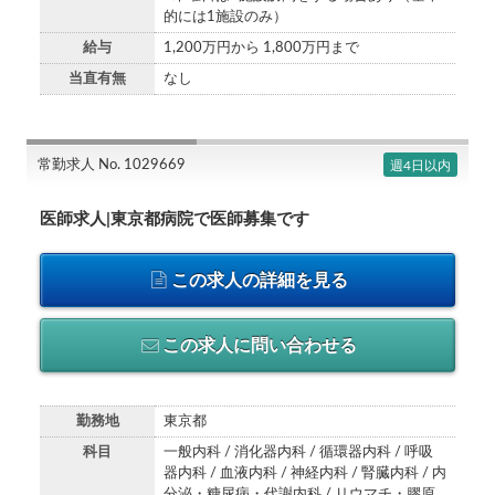
的には1施設のみ）
給与
1,200万円から 1,800万円まで
当直有無
なし
常勤求人 No. 1029669
週4日以内
医師求人|東京都病院で医師募集です
この求人の詳細を見る
この求人に問い合わせる
勤務地
東京都
科目
一般内科 / 消化器内科 / 循環器内科 / 呼吸
器内科 / 血液内科 / 神経内科 / 腎臓内科 / 内
分泌・糖尿病・代謝内科 / リウマチ・膠原