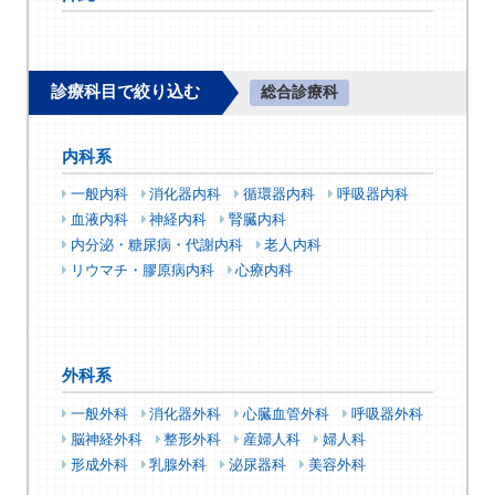
診療科目で絞り込む
総合診療科
内科系
一般内科
消化器内科
循環器内科
呼吸器内科
血液内科
神経内科
腎臓内科
内分泌・糖尿病・代謝内科
老人内科
リウマチ・膠原病内科
心療内科
外科系
一般外科
消化器外科
心臓血管外科
呼吸器外科
脳神経外科
整形外科
産婦人科
婦人科
形成外科
乳腺外科
泌尿器科
美容外科