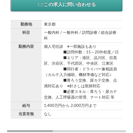
この求人に問い合わせる
勤務地
東京都
科目
一般内科 / 一般外科 / 訪問診療 / 総合診療
科
勤務内容
個人宅往診 ※一部施設もあり
■訪問件数：15～20件程度／日
■エリア：港区、品川区、目黒
区、渋谷区、千代田区、中央区、江東区
■同行者：ドライバー兼相談員
（カルテ入力補助、機材準備など対応）
■胃ろう交換、尿カテ交換、点
滴対応あり ※針さしは医師対応
■必要スキル：胃ろう・尿カテ
交換、人工呼吸器の管理、ナート対応 等
給与
1,400万円から 2,000万円まで
当直有無
なし