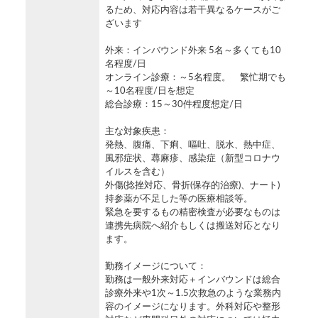
るため、対応内容は若干異なるケースがご
ざいます
外来：インバウンド外来 5名～多くても10
名程度/日
オンライン診療：～5名程度。 繁忙期でも
～10名程度/日を想定
総合診療：15～30件程度想定/日
主な対象疾患：
発熱、腹痛、下痢、嘔吐、脱水、熱中症、
風邪症状、蕁麻疹、感染症（新型コロナウ
イルスを含む）
外傷(捻挫対応、骨折(保存的治療)、ナート)
持参薬が不足した等の医療相談等。
緊急を要するもの精密検査が必要なものは
連携先病院へ紹介もしくは搬送対応となり
ます。
勤務イメージについて：
勤務は一般外来対応＋インバウンドは総合
診療外来や1次～1.5次救急のような業務内
容のイメージになります。外科対応や整形