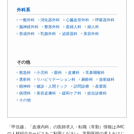
外科系
一般外科
消化器外科
心臓血管外科
呼吸器外科
脳神経外科
整形外科
産婦人科
婦人科
形成外科
乳腺外科
泌尿器科
美容外科
その他
救急科
小児科
眼科
皮膚科
耳鼻咽喉科
透析科
リハビリテーション科
麻酔科
放射線科
精神科
健診・人間ドック
訪問診療
産業医
病理科
美容皮膚科
緩和ケア科
総合診療科
その他
「甲信越」「血液内科」の医師求人・転職（常勤）情報はJMC
の人材紹介サービスをご利用ください。常勤医師の求人をはじ