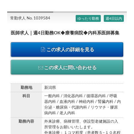
常勤求人 No. 1039584
ゆったり勤務
週4日以内
医師求人｜週4日勤務OK◆療養病院◆内科系医師募集
この求人の詳細を見る
この求人に問い合わせる
勤務地
新潟県
科目
一般内科 / 消化器内科 / 循環器内科 / 呼吸
器内科 / 血液内科 / 神経内科 / 腎臓内科 / 内
分泌・糖尿病・代謝内科 / リウマチ・膠原
病内科 / 老人内科
勤務内容
外来診療、病棟管理、併設型老健施設の入
所管理をお願いいたします。
外来診療：１コマ程度（患者数５−１０名程