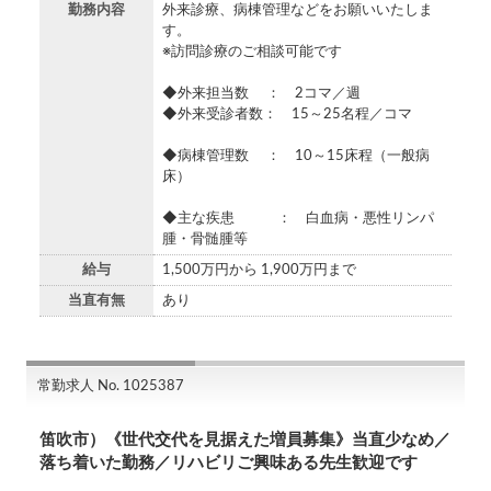
勤務内容
外来診療、病棟管理などをお願いいたしま
す。
※訪問診療のご相談可能です
◆外来担当数 ： 2コマ／週
◆外来受診者数： 15～25名程／コマ
◆病棟管理数 ： 10～15床程（一般病
床）
◆主な疾患 ： 白血病・悪性リンパ
腫・骨髄腫等
給与
1,500万円から 1,900万円まで
当直有無
あり
常勤求人 No. 1025387
笛吹市）《世代交代を見据えた増員募集》当直少なめ／
落ち着いた勤務／リハビリご興味ある先生歓迎です