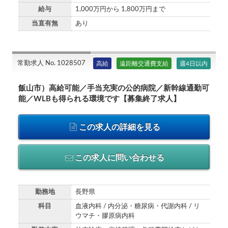
給与
1,000万円から 1,800万円まで
当直有無
あり
常勤求人 No. 1028507
高給
遠距離交通費支給
週4日以内
飯山市）高給可能／手当充実の公的病院／新幹線通勤可
能／WLBも得られる環境です【募集終了求人】
この求人の詳細を見る
この求人に問い合わせる
勤務地
長野県
科目
血液内科 / 内分泌・糖尿病・代謝内科 / リ
ウマチ・膠原病内科