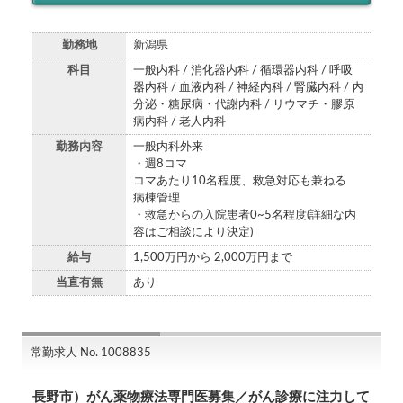
勤務地
新潟県
科目
一般内科 / 消化器内科 / 循環器内科 / 呼吸
器内科 / 血液内科 / 神経内科 / 腎臓内科 / 内
分泌・糖尿病・代謝内科 / リウマチ・膠原
病内科 / 老人内科
勤務内容
一般内科外来
・週8コマ
コマあたり10名程度、救急対応も兼ねる
病棟管理
・救急からの入院患者0~5名程度(詳細な内
容はご相談により決定)
給与
1,500万円から 2,000万円まで
当直有無
あり
常勤求人 No. 1008835
長野市）がん薬物療法専門医募集／がん診療に注力して