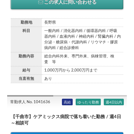
この求人に問い合わせる
勤務地
長野県
科目
一般内科 / 消化器内科 / 循環器内科 / 呼吸
器内科 / 血液内科 / 神経内科 / 腎臓内科 / 内
分泌・糖尿病・代謝内科 / リウマチ・膠原
病内科 / 総合診療科
勤務内容
総合内科外来、専門外来、病棟管理、検
査 等
給与
1,000万円から 2,000万円まで
当直有無
あり
常勤求人 No. 1041636
高給
ゆったり勤務
週4日以内
【千曲市】ケアミックス病院で落ち着いた勤務 / 週4日
～相談可