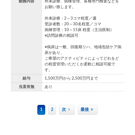
勤務内容
外来診療、病棟管理、各種専門検査などを
お願い致します。
外来診療：2～3コマ程度／週
受診者数：20～30名程度／コマ
病棟管理：10～15床 程度（主治医制）
※訪問診療の相談可
※病床は一般、回復期リハ、地域包括ケア病
床があり、
ご希望のアクティビティによってどれをど
の程度管理いただくか柔軟に相談可能で
す。
給与
1,500万円から 2,500万円まで
当直有無
あり
1
2
次
最後