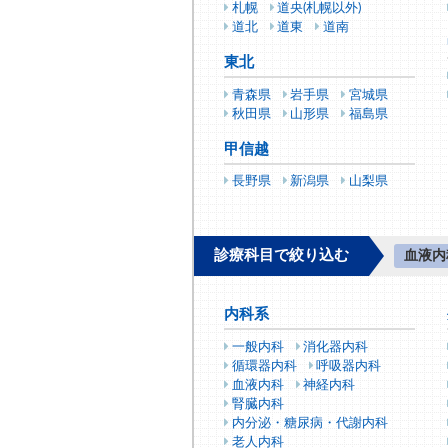
札幌
道央(札幌以外)
道北
道東
道南
東北
青森県
岩手県
宮城県
秋田県
山形県
福島県
甲信越
長野県
新潟県
山梨県
診療科目で絞り込む
血液内
内科系
一般内科
消化器内科
循環器内科
呼吸器内科
血液内科
神経内科
腎臓内科
内分泌・糖尿病・代謝内科
老人内科