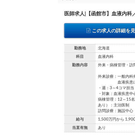
医師求人|【函館市】血液内科
この求人の詳細を
勤務地
北海道
科目
血液内科
勤務内容
外来・病棟管理・訪
外来診療：一般内科
血液疾患に対す
・週：3～4コマ担当
・対象：血液疾患中
病棟管理：12～1
あり）：主治医制
訪問診療：施設中心
給与
1,500万円から 1,9
当直有無
あり