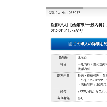
常勤求人 No. 1035057
医師求人|【函館市/一般内科】
オンオフしっかり
この求人の詳細を
勤務地
北海道
科目
一般内科 / 消化器内科
代謝内科
勤務内容
外来・病棟管理・各
・外来：2～3コマ、
・病棟管理：30床程
給与
2,000万円から 2,2
当直有無
あり