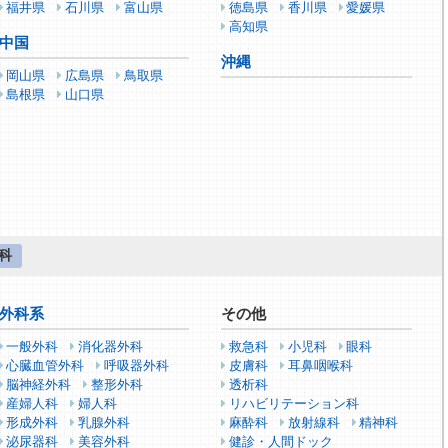
福井県
石川県
富山県
徳島県
香川県
愛媛県
高知県
中国
沖縄
岡山県
広島県
鳥取県
島根県
山口県
科
外科系
その他
一般外科
消化器外科
救急科
小児科
眼科
心臓血管外科
呼吸器外科
皮膚科
耳鼻咽喉科
脳神経外科
整形外科
透析科
産婦人科
婦人科
リハビリテーション科
形成外科
乳腺外科
麻酔科
放射線科
精神科
泌尿器科
美容外科
健診・人間ドック