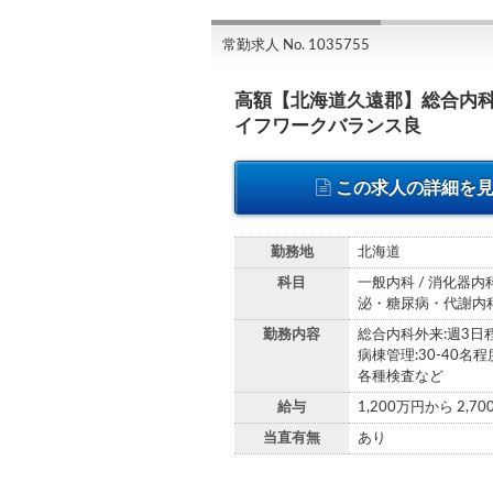
常勤求人 No. 1035755
高額【北海道久遠郡】総合内
イフワークバランス良
この求人の詳細を
勤務地
北海道
科目
一般内科 / 消化器内科
泌・糖尿病・代謝内科 
勤務内容
総合内科外来:週3日程
病棟管理:30-40名程
各種検査など
給与
1,200万円から 2,7
当直有無
あり