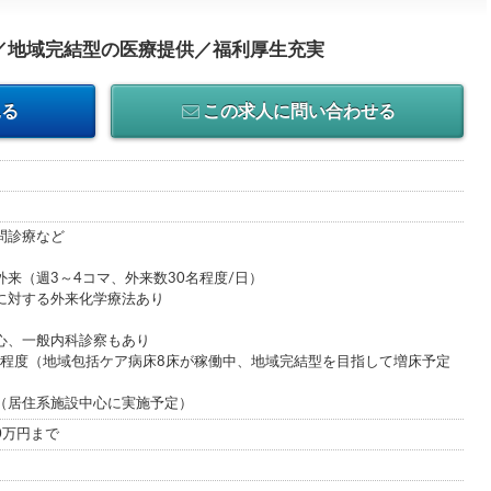
／地域完結型の医療提供／福利厚生充実
見る
この求人に問い合わせる
問診療など
外来（週3～4コマ、外来数30名程度/日）
る外来化学療法あり
心、一般内科診察もあり
5名程度（地域包括ケア病床8床が稼働中、地域完結型を目指して増床予定
（居住系施設中心に実施予定）
00万円まで