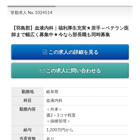
常勤求人 No. 1024514
【羽島郡】血液内科｜福利厚生充実★若手～ベテラン医
師まで幅広く募集中★今なら部長職も同時募集
この求人の詳細を見る
この求人に問い合わせる
勤務地
岐阜県
科目
血液内科
勤務内容
＜外来＞
週2～3コマ程度
＜病棟管理＞
給与
1,200万円から
当直有無
あり