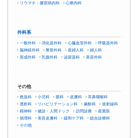
リウマチ・膠原病内科
心療内科
外科系
一般外科
消化器外科
心臓血管外科
呼吸器外科
脳神経外科
整形外科
産婦人科
婦人科
形成外科
乳腺外科
泌尿器科
美容外科
その他
救急科
小児科
眼科
皮膚科
耳鼻咽喉科
透析科
リハビリテーション科
麻酔科
放射線科
精神科
健診・人間ドック
訪問診療
産業医
病理科
美容皮膚科
緩和ケア科
総合診療科
その他