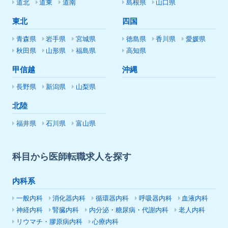
道北
道東
道南
島根県
山口県
東北
四国
青森県
岩手県
宮城県
徳島県
香川県
愛媛県
秋田県
山形県
福島県
高知県
甲信越
沖縄
長野県
新潟県
山梨県
北陸
福井県
石川県
富山県
科目から医師転職求人を探す
内科系
一般内科
消化器内科
循環器内科
呼吸器内科
血液内科
神経内科
腎臓内科
内分泌・糖尿病・代謝内科
老人内科
リウマチ・膠原病内科
心療内科