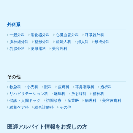
外科系
一般外科
消化器外科
心臓血管外科
呼吸器外科
脳神経外科
整形外科
産婦人科
婦人科
形成外科
乳腺外科
泌尿器科
美容外科
その他
救急科
小児科
眼科
皮膚科
耳鼻咽喉科
透析科
リハビリテーション科
麻酔科
放射線科
精神科
健診・人間ドック
訪問診療
産業医
病理科
美容皮膚科
緩和ケア科
総合診療科
その他
医師アルバイト情報をお探しの方