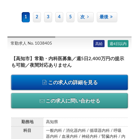
1
2
3
4
5
次
最後
常勤求人 No. 1038405
高給
週4日以内
【高知市】常勤・内科医募集／週5日2,400万円の提示
も可能／夜間対応ありません
この求人の詳細を見る
この求人に問い合わせる
勤務地
高知県
科目
一般内科 / 消化器内科 / 循環器内科 / 呼吸
器内科 / 血液内科 / 神経内科 / 腎臓内科 / 内