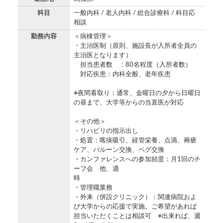
科目
一般内科 / 老人内科 / 総合診療科 / 科目応
相談
勤務内容
＜病棟管理＞
・主治医制（原則、施設長が入所者全員の
主治医となります）
担当患者数 ：80名程度（入所者数）
対応疾患：内科全般、老年疾患
※夜間看取り：通常、金曜日の夕から日曜日
の昼まで、大学等からの当直医が対応
＜その他＞
・リハビリの指示出し
・処置：喀痰吸引、経管栄養、点滴、褥瘡
ケア、バルーン交換、ペグ交換
・カンファレンスへの参加頻度：月1回のチ
ーフ会 他、適
時
・管理職業務
・外来（併設クリニック）：関連病院およ
び大学からの応援で実施。ご希望があれば
担当いただくことは相談可 ※出来れば、週