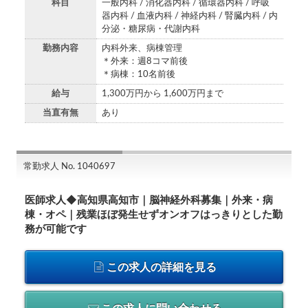
科目
一般内科 / 消化器内科 / 循環器内科 / 呼吸
器内科 / 血液内科 / 神経内科 / 腎臓内科 / 内
分泌・糖尿病・代謝内科
勤務内容
内科外来、病棟管理
＊外来：週8コマ前後
＊病棟：10名前後
給与
1,300万円から 1,600万円まで
当直有無
あり
常勤求人 No. 1040697
医師求人◆高知県高知市｜脳神経外科募集｜外来・病
棟・オペ｜残業ほぼ発生せずオンオフはっきりとした勤
務が可能です
この求人の詳細を見る