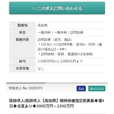
この求人に問い合わせる
勤務地
高知県
科目
一般内科 / 一般外科 / 訪問診療
勤務内容
訪問診療（居宅、施設）
＊1日当たりの訪問件数：居宅6～10件（施
設の場合は2～4件）
＊訪問体制：医師、看護師の2名体制
給与
1,500万円から 2,000万円まで
当直有無
なし
常勤求人 No. 1020195
高給
週4日以内
医師求人|医師求人【高知県】精神保健指定医募集◆週4
日◆当直あり◆2000万円～2200万円