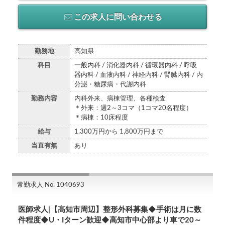
この求人に問い合わせる
勤務地
高知県
科目
一般内科 / 消化器内科 / 循環器内科 / 呼吸
器内科 / 血液内科 / 神経内科 / 腎臓内科 / 内
分泌・糖尿病・代謝内科
勤務内容
内科外来、病棟管理、各種検査
＊外来：週2～3コマ（1コマ20名程度）
＊病棟：10床程度
給与
1,300万円から 1,800万円まで
当直有無
あり
常勤求人 No. 1040693
医師求人|【高知市周辺】整形外科募集◆手術は月に数
件程度◆U・Iターン歓迎◆高知市中心部より車で20～