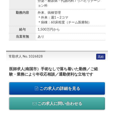
分泌・糖尿病・代謝内科 / リハビリテーシ
ョン科
勤務内容
外来、病棟管理
＊外来：週1～2コマ
＊病棟：60床程度（チーム医療制）
給与
1,500万円から
当直有無
あり
常勤求人 No. 1026828
高給
医師求人|南国市）手術なしで落ち着いた勤務／ご経
験・業務により年収応相談／通勤便利な立地です
この求人の詳細を見る
この求人に問い合わせる