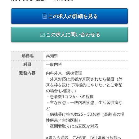
この求人の詳細を見る
この求人に問い合わせる
勤務地
高知県
科目
一般内科
勤務内容
内科外来、病棟管理
・外来対応は患者が来院されたら都度（外
来を枠を設けて積極的にやりたいとご希望
の場合も相談可）
・患者数1コマ6～7名程度
・主な疾患：一般内科疾患、生活習慣病な
ど
・病棟受け持ち数25～30名程（高齢者の慢
性疾患／主治医制）
・夜間看取りは当直医が対応
※胃ろう増設、CV処置、IVH処置は他院へ