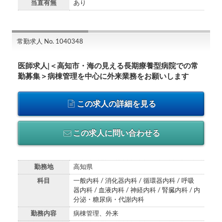
当直有無
あり
常勤求人 No. 1040348
医師求人|＜高知市・海の見える長期療養型病院での常
勤募集＞病棟管理を中心に外来業務をお願いします
この求人の詳細を見る
この求人に問い合わせる
勤務地
高知県
科目
一般内科 / 消化器内科 / 循環器内科 / 呼吸
器内科 / 血液内科 / 神経内科 / 腎臓内科 / 内
分泌・糖尿病・代謝内科
勤務内容
病棟管理、外来