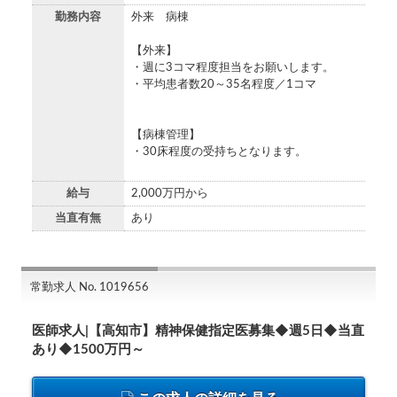
勤務内容
外来 病棟
【外来】
・週に3コマ程度担当をお願いします。
・平均患者数20～35名程度／1コマ
【病棟管理】
・30床程度の受持ちとなります。
給与
2,000万円から
当直有無
あり
常勤求人 No. 1019656
医師求人|【高知市】精神保健指定医募集◆週5日◆当直
あり◆1500万円～