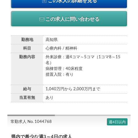
この求人の詳細を見る
この求人に問い合わせる
勤務地
高知県
科目
心療内科 / 精神科
勤務内容
外来診療：週4コマ～5コマ（1コマ8～15
名）
病棟管理：40床程度
措置入院：有り
給与
1,040万円から 2,000万円まで
当直有無
あり
常勤求人 No. 1044768
週4日以内
県内で希少な週3～4日の求人