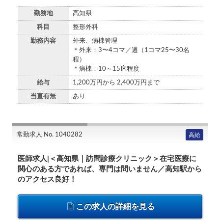
勤務地
高知県
科目
整形外科
勤務内容
外来、病棟管理
＊外来：3〜4コマ／週（1コマ25〜30名
程）
＊病棟：10～15床程度
給与
1,200万円から 2,400万円まで
当直有無
あり
常勤求人 No. 1040282
高給
医師求人|＜高知県｜訪問診療クリニック＞在宅医療に
関心のある方であれば、専門は問いません／高知駅から
のアクセス良好！
この求人の詳細を見る