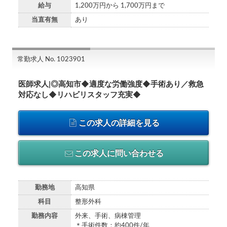
給与
1,200万円から 1,700万円まで
当直有無
あり
常勤求人 No. 1023901
医師求人|◎高知市◆適度な労働強度◆手術あり／救急
対応なし◆リハビリスタッフ充実◆
この求人の詳細を見る
この求人に問い合わせる
勤務地
高知県
科目
整形外科
勤務内容
外来、手術、病棟管理
＊手術件数：約400件/年