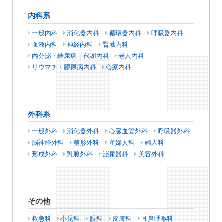
内科系
一般内科
消化器内科
循環器内科
呼吸器内科
血液内科
神経内科
腎臓内科
内分泌・糖尿病・代謝内科
老人内科
リウマチ・膠原病内科
心療内科
外科系
一般外科
消化器外科
心臓血管外科
呼吸器外科
脳神経外科
整形外科
産婦人科
婦人科
形成外科
乳腺外科
泌尿器科
美容外科
その他
救急科
小児科
眼科
皮膚科
耳鼻咽喉科