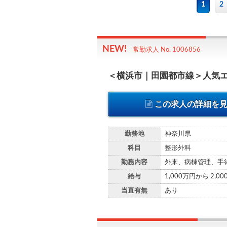
1
2
常勤求人 No. 1006856
＜横浜市｜田園都市線＞人気
この求人の詳細を
勤務地
神奈川県
科目
整形外科
勤務内容
外来、病棟管理、手
給与
1,000万円から 2,0
当直有無
あり