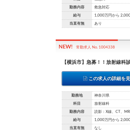
勤務内容
救急対応
給与
1,000万円から 2,0
当直有無
あり
常勤求人 No. 1004338
【横浜市】急募！！放射線科
この求人の詳細を
勤務地
神奈川県
科目
放射線科
勤務内容
読影：X線、CT、MR
給与
1,000万円から 2,0
当直有無
なし