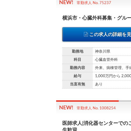
常勤求人 No. 75237
横浜市・心臓外科募集・グル
この求人の詳細を
勤務地
神奈川県
科目
心臓血管外科
勤務内容
外来、病棟管理、手
給与
1,000万円から 2,0
当直有無
あり
常勤求人 No. 1008254
医師求人|消化器センターでの
生歓迎