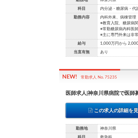
勤務地
神奈川県
科目
内分泌・糖尿病・代
勤務内容
内科外来、病棟管理
※教育入院、糖尿病
※常勤糖尿病内科医師
※主に専門外来は非
給与
1,000万円から 2,0
当直有無
あり
常勤求人 No. 75235
医師求人|神奈川県病院で医師
この求人の詳細を
勤務地
神奈川県
科目
救急科