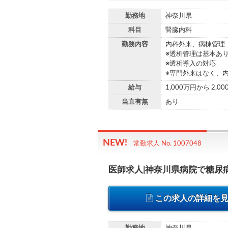
勤務地
神奈川県
科目
腎臓内科
勤務内容
内科外来、病棟管理
※透析管理は基本あ
※透析導入の対応
※専門外来はなく、
給与
1,000万円から 2,0
当直有無
あり
常勤求人 No. 1007048
医師求人|神奈川県病院で糖尿
この求人の詳細を