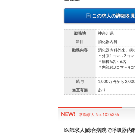
この求人の詳細を
勤務地
神奈川県
科目
消化器内科
勤務内容
消化器内科外来、病
＊外来1コマ～2コマ
＊病棟5名～6名
＊内視鏡3コマ～4コ
給与
1,000万円から 2,0
当直有無
あり
常勤求人 No. 1026355
医師求人|総合病院で呼吸器内