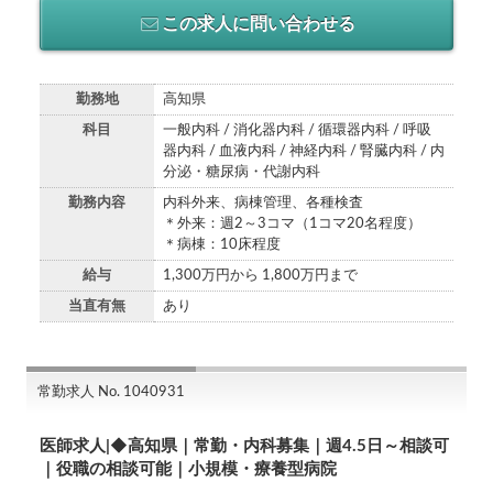
この求人に問い合わせる
勤務地
高知県
科目
一般内科 / 消化器内科 / 循環器内科 / 呼吸
器内科 / 血液内科 / 神経内科 / 腎臓内科 / 内
分泌・糖尿病・代謝内科
勤務内容
内科外来、病棟管理、各種検査
＊外来：週2～3コマ（1コマ20名程度）
＊病棟：10床程度
給与
1,300万円から 1,800万円まで
当直有無
あり
常勤求人 No. 1040931
医師求人|◆高知県｜常勤・内科募集｜週4.5日～相談可
｜役職の相談可能｜小規模・療養型病院