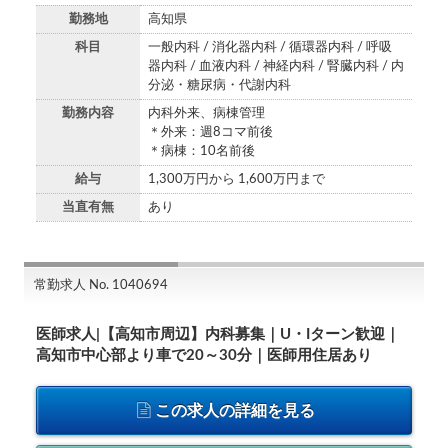
勤務地
高知県
科目
一般内科 / 消化器内科 / 循環器内科 / 呼吸
器内科 / 血液内科 / 神経内科 / 腎臓内科 / 内
分泌・糖尿病・代謝内科
勤務内容
内科外来、病棟管理
＊外来：週8コマ前後
＊病棟：10名前後
給与
1,300万円から 1,600万円まで
当直有無
あり
常勤求人 No. 1040694
医師求人|【高知市周辺】内科募集｜U・Iターン歓迎｜
高知市中心部より車で20～30分｜医師用住居あり
この求人の詳細を見る