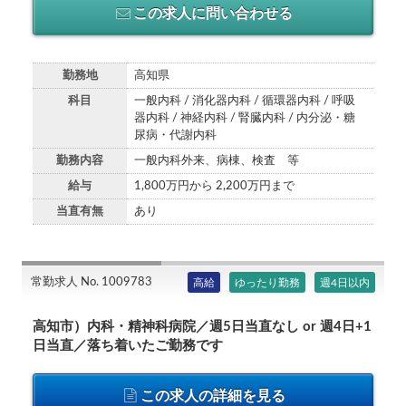
この求人に問い合わせる
勤務地
高知県
科目
一般内科 / 消化器内科 / 循環器内科 / 呼吸
器内科 / 神経内科 / 腎臓内科 / 内分泌・糖
尿病・代謝内科
勤務内容
一般内科外来、病棟、検査 等
給与
1,800万円から 2,200万円まで
当直有無
あり
常勤求人 No. 1009783
高給
ゆったり勤務
週4日以内
高知市）内科・精神科病院／週5日当直なし or 週4日+1
日当直／落ち着いたご勤務です
この求人の詳細を見る