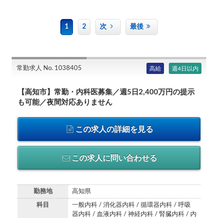
1
2
次
最後
常勤求人 No. 1038405
高給
週4日以内
【高知市】常勤・内科医募集／週5日2,400万円の提示
も可能／夜間対応ありません
この求人の詳細を見る
この求人に問い合わせる
勤務地
高知県
科目
一般内科 / 消化器内科 / 循環器内科 / 呼吸
器内科 / 血液内科 / 神経内科 / 腎臓内科 / 内