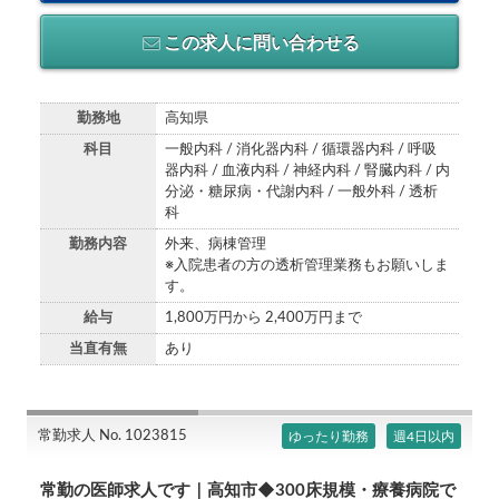
この求人に問い合わせる
勤務地
高知県
科目
一般内科 / 消化器内科 / 循環器内科 / 呼吸
器内科 / 血液内科 / 神経内科 / 腎臓内科 / 内
分泌・糖尿病・代謝内科 / 一般外科 / 透析
科
勤務内容
外来、病棟管理
※入院患者の方の透析管理業務もお願いしま
す。
給与
1,800万円から 2,400万円まで
当直有無
あり
常勤求人 No. 1023815
ゆったり勤務
週4日以内
常勤の医師求人です｜高知市◆300床規模・療養病院で