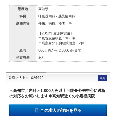
勤務地
高知県
科目
呼吸器内科 / 感染症内科
勤務内容
外来、病棟、検査 等
【2019年度診療実績】
＊気管支鏡検査：108件
＊局所麻酔下胸腔鏡検査：2件
給与
800万円から 2,000万円まで
当直有無
あり
常勤求人 No. 1025992
高給
＜高知市／内科＞1,800万円以上可能◆外来中心に透析
の対応をお願いします◆高知駅近くの小規模病院
この求人の詳細を見る