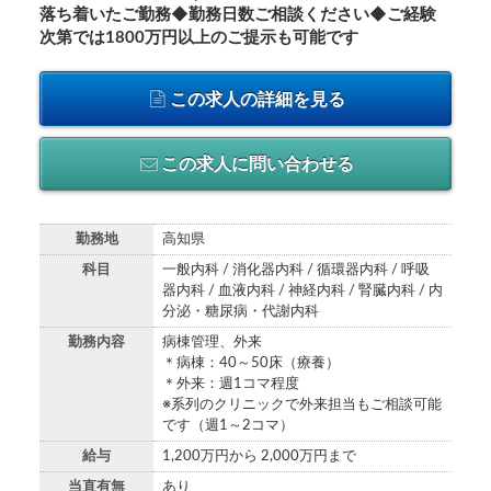
落ち着いたご勤務◆勤務日数ご相談ください◆ご経験
次第では1800万円以上のご提示も可能です
この求人の詳細を見る
この求人に問い合わせる
勤務地
高知県
科目
一般内科 / 消化器内科 / 循環器内科 / 呼吸
器内科 / 血液内科 / 神経内科 / 腎臓内科 / 内
分泌・糖尿病・代謝内科
勤務内容
病棟管理、外来
＊病棟：40～50床（療養）
＊外来：週1コマ程度
※系列のクリニックで外来担当もご相談可能
です（週1～2コマ）
給与
1,200万円から 2,000万円まで
当直有無
あり