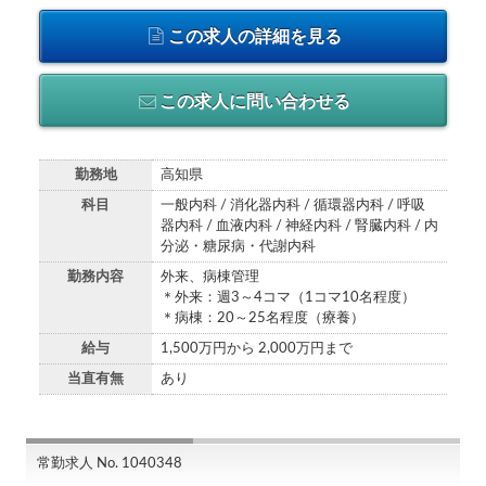
この求人の詳細を見る
この求人に問い合わせる
勤務地
高知県
科目
一般内科 / 消化器内科 / 循環器内科 / 呼吸
器内科 / 血液内科 / 神経内科 / 腎臓内科 / 内
分泌・糖尿病・代謝内科
勤務内容
外来、病棟管理
＊外来：週3～4コマ（1コマ10名程度）
＊病棟：20～25名程度（療養）
給与
1,500万円から 2,000万円まで
当直有無
あり
常勤求人 No. 1040348