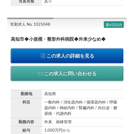
当直有無
あり
常勤求人 No. 1025048
週4日以内
高知市◆小規模・整形外科病院◆外来少なめ◆
この求人の詳細を見る
この求人に問い合わせる
勤務地
高知県
科目
一般内科 / 消化器内科 / 循環器内科 / 呼吸
器内科 / 神経内科 / 腎臓内科 / 内分泌・糖
尿病・代謝内科
勤務内容
外来、病棟管理
給与
1,000万円から