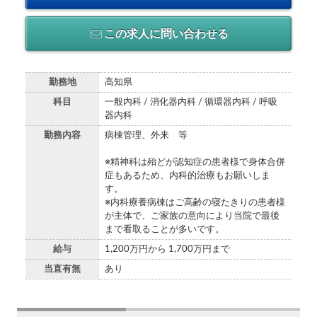
この求人に問い合わせる
勤務地
高知県
科目
一般内科 / 消化器内科 / 循環器内科 / 呼吸
器内科
勤務内容
病棟管理、外来 等
※精神科は殆どが認知症の患者様で身体合併
症もあるため、内科的治療もお願いしま
す。
※内科療養病棟はご高齢の寝たきりの患者様
が主体で、ご家族の意向により当院で最後
まで看取ることが多いです。
給与
1,200万円から 1,700万円まで
当直有無
あり