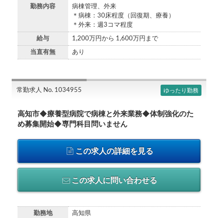
勤務内容
病棟管理、外来
＊病棟：30床程度（回復期、療養）
＊外来：週3コマ程度
給与
1,200万円から 1,600万円まで
当直有無
あり
常勤求人 No. 1034955
ゆったり勤務
高知市◆療養型病院で病棟と外来業務◆体制強化のた
め募集開始◆専門科目問いません
この求人の詳細を見る
この求人に問い合わせる
勤務地
高知県