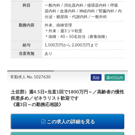
科目
一般内科 / 消化器内科 / 循環器内科 / 呼吸
器内科 / 血液内科 / 神経内科 / 腎臓内科 / 内
分泌・糖尿病・代謝内科 / 一般外科
勤務内容
外来、病棟管理
＊外来：週3コマ程度
＊病棟：40～50名担当（療養病棟）
給与
1,500万円から 2,000万円まで
当直有無
あり
常勤求人 No. 1027630
高給
週4日以内
土佐郡）週4.5日+当直1回で1800万円～／高齢者の慢性
疾患多め／ゼネラリスト歓迎です
《週3日～の勤務応相談》
この求人の詳細を見る