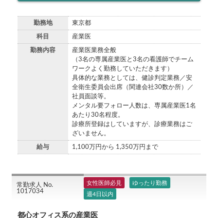
勤務地
東京都
科目
産業医
勤務内容
産業医業務全般
（3名の専属産業医と3名の看護師でチーム
ワークよく勤務していただきます）
具体的な業務としては、健診判定業務／安
全衛生委員会出席（関連会社30数か所）／
社員面談等。
メンタル要フォロー人数は、専属産業医1名
あたり30名程度。
診療所登録はしていますが、診療業務はご
ざいません。
給与
1,100万円から 1,350万円まで
女性医師必見
ゆったり勤務
常勤求人 No.
1017034
週4日以内
都心オフィス系の産業医