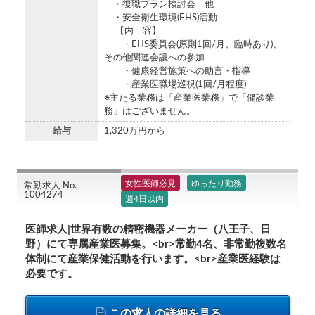
・復職プラン検討会 他
・安全衛生環境(EHS)活動
【内 容】
・EHS委員会(原則1回/月、臨時あり)、
その他関連会議への参加
・健康経営施策への助言・指導
・産業医職場巡視(1回/月程度)
※主たる業務は「産業医業務」で「健診業
務」はございません。
給与
1,320万円から
女性医師必見
ゆったり勤務
常勤求人 No.
1004274
週4日以内
医師求人|世界有数の精密機器メーカー（八王子、日
野）にて専属産業医募集。<br>常勤4名、非常勤複数名
体制にて産業保健活動を行います。<br>産業医経験は
必要です。
この求人の詳細を見る