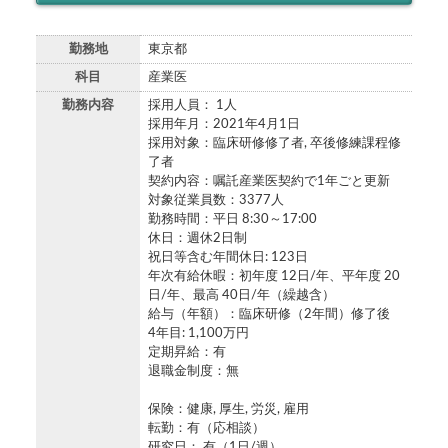
勤務地
東京都
科目
産業医
勤務内容
採用人員： 1人
採用年月：2021年4月1日
採用対象：臨床研修修了者, 卒後修練課程修
了者
契約内容：嘱託産業医契約で1年ごと更新
対象従業員数：3377人
勤務時間：平日 8:30～17:00
休日：週休2日制
祝日等含む年間休日: 123日
年次有給休暇：初年度 12日/年、平年度 20
日/年、最高 40日/年（繰越含）
給与（年額）：臨床研修（2年間）修了後
4年目: 1,100万円
定期昇給：有
退職金制度：無
保険：健康, 厚生, 労災, 雇用
転勤：有（応相談）
研究日： 有（1日/週）