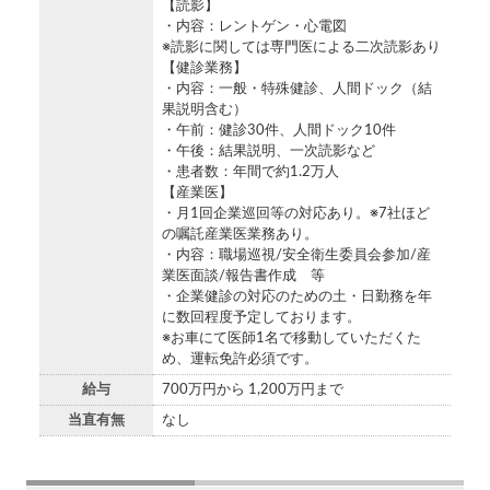
【読影】
・内容：レントゲン・心電図
※読影に関しては専門医による二次読影あり
【健診業務】
・内容：一般・特殊健診、人間ドック（結
果説明含む）
・午前：健診30件、人間ドック10件
・午後：結果説明、一次読影など
・患者数：年間で約1.2万人
【産業医】
・月1回企業巡回等の対応あり。※7社ほど
の嘱託産業医業務あり。
・内容：職場巡視/安全衛生委員会参加/産
業医面談/報告書作成 等
・企業健診の対応のための土・日勤務を年
に数回程度予定しております。
※お車にて医師1名で移動していただくた
め、運転免許必須です。
給与
700万円から 1,200万円まで
当直有無
なし