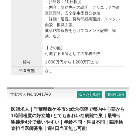
・担当数：10社程度
・内容：契約先への訪問、クリニックで産
業医面談、安全衛生委員会参加
・詳細：巡視、長時間残業面談、メンタル
面談、復職面談、
健診結果報告をうけてコメント記載、講
演、など
【その他】
付随する医師としての業務全般
給与
1,000万円から 1,200万円まで
当直有無
なし
常勤求人 No. 1041948
ゆったり勤務
週4日以内
医師求人｜千葉県鎌ケ谷市の総合病院で都内中心部から
1時間程度の好立地+とてもきれいな病院で巣｜最寄り
駅徒歩4分で通いやすい｜年齢不問・科目不問｜臨床検
査担当医師募集｜週4日当直無し可能