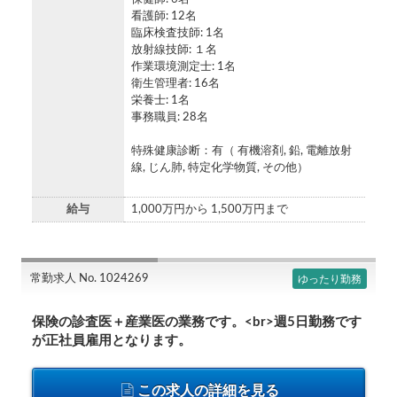
看護師: 12名
臨床検査技師: 1名
放射線技師: １名
作業環境測定士: 1名
衛生管理者: 16名
栄養士: 1名
事務職員: 28名
特殊健康診断：有（ 有機溶剤, 鉛, 電離放射
線, じん肺, 特定化学物質, その他）
給与
1,000万円から 1,500万円まで
常勤求人 No. 1024269
ゆったり勤務
保険の診査医＋産業医の業務です。<br>週5日勤務です
が正社員雇用となります。
この求人の詳細を見る