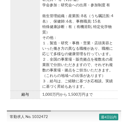
学会参加：研究会への出席・参加制度 有
衛生管理組織：産業医: 8名（うち嘱託医: 4
名）、保健師: 6名、事務職員: 15名
特殊健康診断：有（ 有機溶剤, 特定化学物
質）
その他：
１．製造・研究・事務・営業・店頭美容と
いった働き方の異なる職種があり、職種に
応じて多様なの健康管理を行っています。
２．全国の事業場・販売拠点を複数名の産
業医で分担いただきますので、それぞれ複
数の事業場・拠点をご担当いただきます。
（これらの地域への出張があります）
３．給与は、ご経験に基づき応相談。実績
に基づく昇給もあります。
給与
1,000万円から 1,500万円まで
常勤求人 No. 1032472
週4日以内