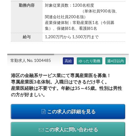
勤務内容
対象従業員数：1200名程度
（単体社員900名強、
関連会社社員200名強）
産業保健体制：常勤産業医1名（今回募
集）、保健師1名、看護師1名
給与
1,200万円から 1,500万円まで
常勤求人 No. 1004485
高給
ゆったり勤務
週4日以内
港区の金融系サービス業にて専属産業医を募集！
専属産業医3名体制。入職日はできるだけ早く。
産業医経験は不要です。年齢は35～45歳。性別は男性
の方が好ましい。
この求人の詳細を見る
この求人に問い合わせる