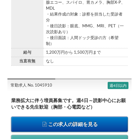
腺エコー、スパイロ、胃カメラ、胸部X-P、
MDL
・結果作成の対象：診察を担当した受診者
分
・後日読影：眼底、MMG、MRI、PET（一
次読影あり）
・後日面談：人間ドック受診の方（希望
制）
給与
1,200万円から 1,500万円まで
当直有無
なし
常勤求人 No. 1045910
週4日以内
業務拡大に伴う増員募集です。週4日～読影中心にお願
いできる先生歓迎（胸部・心電図など）
この求人の詳細を見る