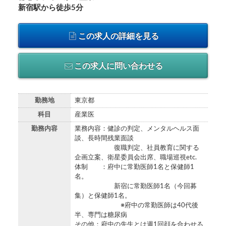
新宿駅から徒歩5分
この求人の詳細を見る
この求人に問い合わせる
勤務地
東京都
科目
産業医
勤務内容
業務内容：健診の判定、メンタルヘルス面
談、長時間残業面談
復職判定、社員教育に関する
企画立案、衛星委員会出席、職場巡視etc.
体制 ：府中に常勤医師1名と保健師1
名。
新宿に常勤医師1名（今回募
集）と保健師1名。
※府中の常勤医師は40代後
半、専門は糖尿病
その他：府中の先生とは週1回顔を合わせる