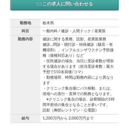
この求人に問い合わせる
勤務地
栃木県
科目
一般内科 / 健診・人間ドック / 産業医
勤務内容
健診に関する業務、読影、産業医業務
健診…問診・聴打診・特殊健診（騒音・有
機溶剤）、インフルエンザワクチン予防接
種（接種対応あり）など
・住民健診の場合、当日に受診者数が増加
する場合があります（担当受診者数：最大
予想で150名前後/コマ）
・勤務場所、時間は勤務内容により異なり
ます
・クリニック集合後にバス移動、または、
現地への直行・直帰での勤務となります。
※クリニック集合の場合、診察開始の1時
間半前頃の集合となることが多いです。
読影（胸部レントゲン・心電図）
給与
1,200万円から 2,000万円まで