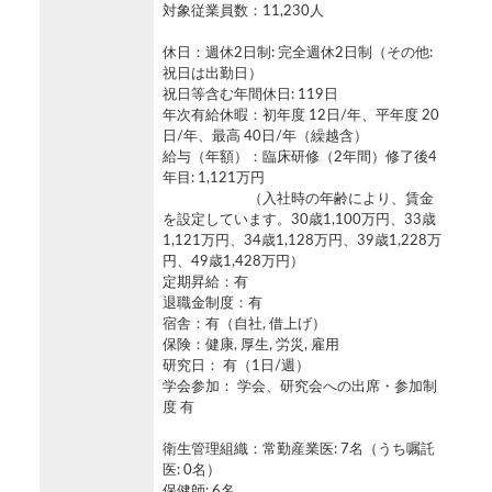
対象従業員数：11,230人
休日：週休2日制: 完全週休2日制（その他:
祝日は出勤日）
祝日等含む年間休日: 119日
年次有給休暇：初年度 12日/年、平年度 20
日/年、最高 40日/年（繰越含）
給与（年額）：臨床研修（2年間）修了後4
年目: 1,121万円
（入社時の年齢により、賃金
を設定しています。30歳1,100万円、33歳
1,121万円、34歳1,128万円、39歳1,228万
円、49歳1,428万円）
定期昇給：有
退職金制度：有
宿舎：有（自社, 借上げ）
保険：健康, 厚生, 労災, 雇用
研究日： 有（1日/週）
学会参加： 学会、研究会への出席・参加制
度 有
衛生管理組織：常勤産業医: 7名（うち嘱託
医: 0名）
保健師: 6名