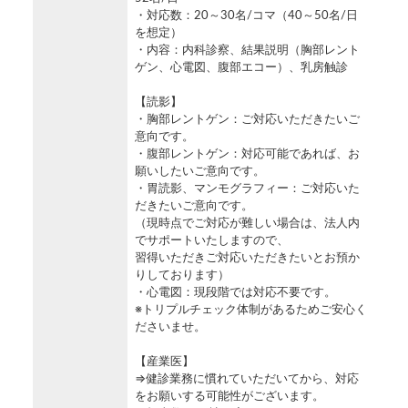
・対応数：20～30名/コマ（40～50名/日
を想定）
・内容：内科診察、結果説明（胸部レント
ゲン、心電図、腹部エコー）、乳房触診
【読影】
・胸部レントゲン：ご対応いただきたいご
意向です。
・腹部レントゲン：対応可能であれば、お
願いしたいご意向です。
・胃読影、マンモグラフィー：ご対応いた
だきたいご意向です。
（現時点でご対応が難しい場合は、法人内
でサポートいたしますので、
習得いただきご対応いただきたいとお預か
りしております）
・心電図：現段階では対応不要です。
※トリプルチェック体制があるためご安心く
ださいませ。
【産業医】
⇒健診業務に慣れていただいてから、対応
をお願いする可能性がございます。