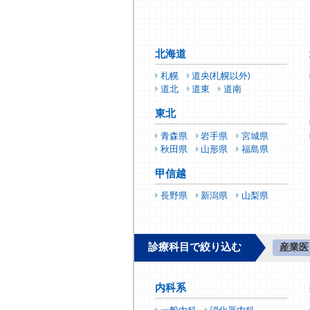
北海道
札幌
道央(札幌以外)
道北
道東
道南
東北
青森県
岩手県
宮城県
秋田県
山形県
福島県
甲信越
長野県
新潟県
山梨県
診療科目で絞り込む
産業医
内科系