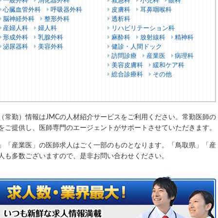
一般外科
消化器外科
救急科
小児科
眼科
心臓血管外科
呼吸器外科
皮膚科
耳鼻咽喉科
脳神経外科
整形外科
透析科
産婦人科
婦人科
リハビリテーション科
形成外科
乳腺外科
麻酔科
放射線科
精神科
泌尿器科
美容外科
健診・人間ドック
訪問診療
産業医
病理科
美容皮膚科
緩和ケア科
総合診療科
その他
（常勤）情報はJMCの人材紹介サービスをご利用ください。常勤医師の
をご提供し、医師専門のエージェントがサポートさせていただきます。
」「産業医」の医師求人はごく一部のものとなります。「鳥取県」「産
人も多数ございますので、是非お問い合わせください。