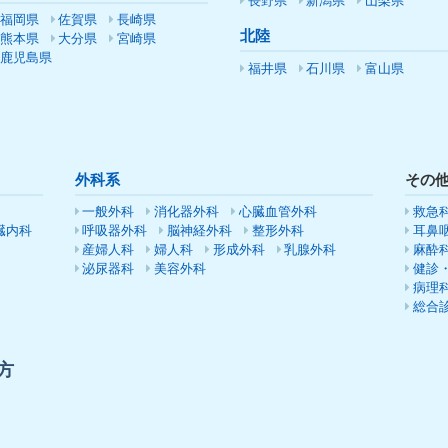
長野県
新潟県
山梨県
福岡県
佐賀県
長崎県
北陸
熊本県
大分県
宮崎県
鹿児島県
福井県
石川県
富山県
外科系
その
一般外科
消化器外科
心臓血管外科
救急
臓内科
呼吸器外科
脳神経外科
整形外科
耳鼻
産婦人科
婦人科
形成外科
乳腺外科
麻酔
泌尿器科
美容外科
健診
病理
総合
方