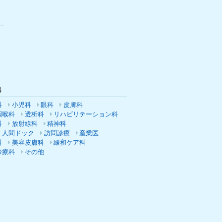
他
科
小児科
眼科
皮膚科
咽喉科
透析科
リハビリテーション科
科
放射線科
精神科
・人間ドック
訪問診療
産業医
科
美容皮膚科
緩和ケア科
診療科
その他