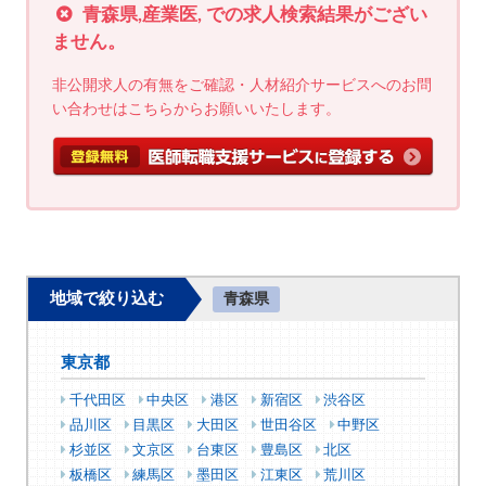
青森県,産業医, での求人検索結果がござい
ません。
非公開求人の有無をご確認・人材紹介サービスへのお問
い合わせはこちらからお願いいたします。
地域で絞り込む
青森県
東京都
千代田区
中央区
港区
新宿区
渋谷区
品川区
目黒区
大田区
世田谷区
中野区
杉並区
文京区
台東区
豊島区
北区
板橋区
練馬区
墨田区
江東区
荒川区