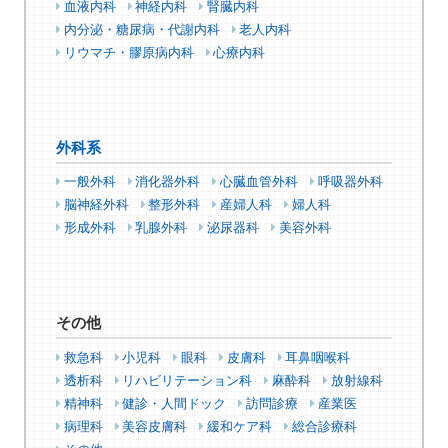
血液内科
神経内科
腎臓内科
内分泌・糖尿病・代謝内科
老人内科
リウマチ・膠原病内科
心療内科
外科系
一般外科
消化器外科
心臓血管外科
呼吸器外科
脳神経外科
整形外科
産婦人科
婦人科
形成外科
乳腺外科
泌尿器科
美容外科
その他
救急科
小児科
眼科
皮膚科
耳鼻咽喉科
透析科
リハビリテーション科
麻酔科
放射線科
精神科
健診・人間ドック
訪問診療
産業医
病理科
美容皮膚科
緩和ケア科
総合診療科