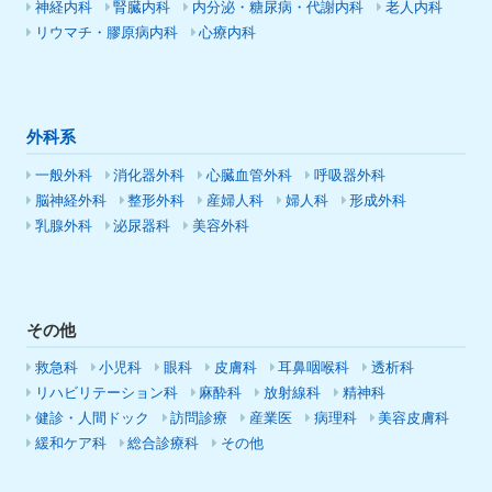
神経内科
腎臓内科
内分泌・糖尿病・代謝内科
老人内科
リウマチ・膠原病内科
心療内科
外科系
一般外科
消化器外科
心臓血管外科
呼吸器外科
脳神経外科
整形外科
産婦人科
婦人科
形成外科
乳腺外科
泌尿器科
美容外科
その他
救急科
小児科
眼科
皮膚科
耳鼻咽喉科
透析科
リハビリテーション科
麻酔科
放射線科
精神科
健診・人間ドック
訪問診療
産業医
病理科
美容皮膚科
緩和ケア科
総合診療科
その他