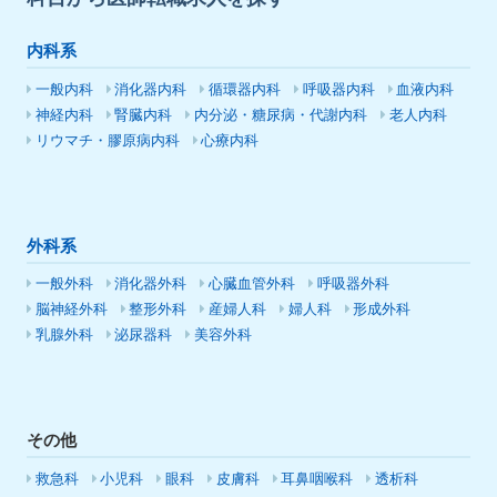
内科系
一般内科
消化器内科
循環器内科
呼吸器内科
血液内科
神経内科
腎臓内科
内分泌・糖尿病・代謝内科
老人内科
リウマチ・膠原病内科
心療内科
外科系
一般外科
消化器外科
心臓血管外科
呼吸器外科
脳神経外科
整形外科
産婦人科
婦人科
形成外科
乳腺外科
泌尿器科
美容外科
その他
救急科
小児科
眼科
皮膚科
耳鼻咽喉科
透析科