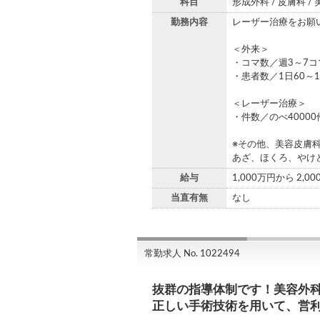
科目
形成外科 / 皮膚科 /
勤務内容
レーザー治療をお願
＜外来＞
・コマ数／週3～7コ
・患者数／1日60～1
＜レーザー治療＞
・件数／のべ4000
※その他、美容皮膚
あざ、ほくろ、やけ
給与
1,000万円から 2,0
当直有無
なし
常勤求人 No. 1022494
抜群の指導体制です！美容外
正しい手術技術を用いて、営