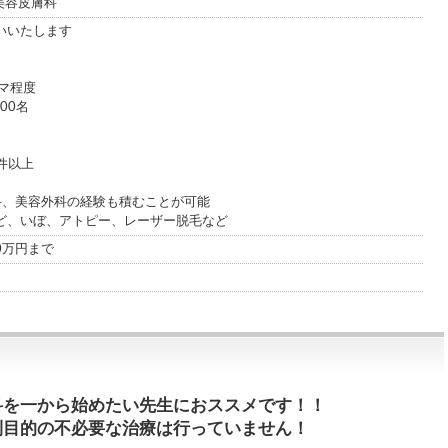
 美容皮膚科
いいたします
マ程度
00名
0件以上
科、美容外科の経験も積むことが可能
ど、いぼ、アトピー、レーザー脱毛など
00万円まで
科を一から始めたい先生におススメです！！
利目的の不必要な治療は行っていません！