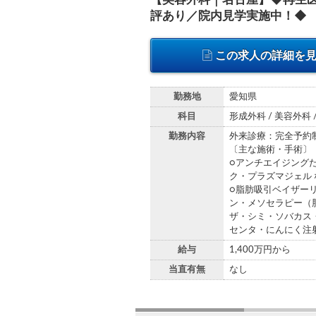
評あり／院内見学実施中！◆
この求人の詳細を
勤務地
愛知県
科目
形成外科 / 美容外科 
勤務内容
外来診療：完全予約
〔主な施術・手術〕
○アンチエイジング
ク・プラズマジェル 
○脂肪吸引ベイザー
ン・メソセラピー（
ザ・シミ・ソバカス
センタ・にんにく注
給与
1,400万円から
当直有無
なし