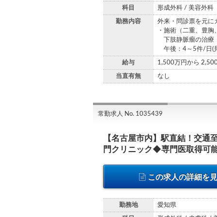
科目
形成外科 / 美容外科
勤務内容
外来・問診票を元にカ
・施術（二重、豊胸
下肢静脈瘤の治療（
午後：4～5件/日(
給与
1,500万円から 2,5
当直有無
なし
常勤求人 No. 1035439
【名古屋市内】駅直結！交通
門クリニック◆専門医取得可
この求人の詳細を
勤務地
愛知県