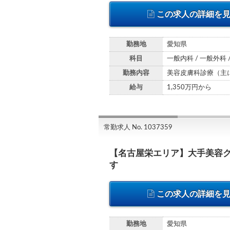
この求人の詳細を
勤務地
愛知県
科目
一般内科 / 一般外科 
勤務内容
美容皮膚科診療（主
給与
1,350万円から
常勤求人 No. 1037359
【名古屋栄エリア】大手美容
す
この求人の詳細を
勤務地
愛知県