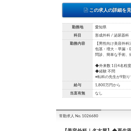
この求人の詳細を
勤務地
愛知県
科目
形成外科 / 泌尿器科
勤務内容
【男性向け美容外科
包茎・増大・早漏・
問診、簡単な手術、
◆外来数 1日4名程度
◆経験 不問
※転科の先生が9割
給与
1,800万円から
当直有無
なし
常勤求人 No. 1026680
【美容外科｜名古屋】◆再生