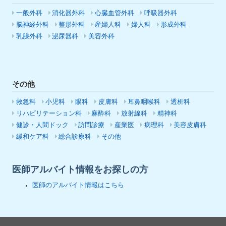
一般外科
消化器外科
心臓血管外科
呼吸器外科
脳神経外科
整形外科
産婦人科
婦人科
形成外科
乳腺外科
泌尿器科
美容外科
その他
救急科
小児科
眼科
皮膚科
耳鼻咽喉科
透析科
リハビリテーション科
麻酔科
放射線科
精神科
健診・人間ドック
訪問診療
産業医
病理科
美容皮膚科
緩和ケア科
総合診療科
その他
医師アルバイト情報をお探しの方
医師のアルバイト情報はこちら