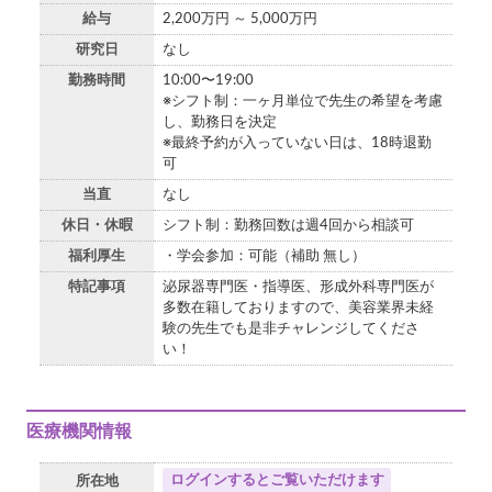
給与
2,200万円 ～ 5,000万円
研究日
なし
勤務時間
10:00〜19:00
※シフト制：一ヶ月単位で先生の希望を考慮
し、勤務日を決定
※最終予約が入っていない日は、18時退勤
可
当直
なし
休日・休暇
シフト制：勤務回数は週4回から相談可
福利厚生
・学会参加：可能（補助 無し）
特記事項
泌尿器専門医・指導医、形成外科専門医が
多数在籍しておりますので、美容業界未経
験の先生でも是非チャレンジしてくださ
い！
医療機関情報
ログインするとご覧いただけます
所在地