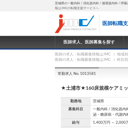
茨城県の一般内科 / 消化器内科 / 循環器内科 / 呼吸
報はJMCの転職支援サービスへ
医師転職支
医師求人、医師募集を探す
医師の求人・転職募集情報はJMC
地域別
医師の求人・転職募集情報はJMC
科目別
常勤求人 No. 1013581
★土浦市★160床規模ケアミ
勤務地
茨城県
募集科目
一般内科 / 消化器内科
泌・糖尿病・代謝内科
給与
1,400万円 ～ 2,00