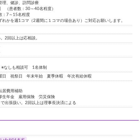
管理、健診、訪問診療
週 （患者数：30～40名程度）
：7～15名程度
ずれかを週1コマ（2週間に１コマの場合あり）ご対応お願いします。
い。2回以上は応相談。
0
0
回 ※なしも相談可 1名体制
曜日 祝祭日 年末年始 夏季休暇 年次有給休暇
転居費用補助
厚生年金 雇用保険 労災保険
まで出張扱い。2回以上は理事長決済による