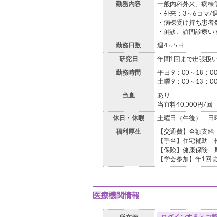
勤務内容
一般内科外来、病棟
・外来：3～6コマ/
・病棟受け持ち患者数
・健診、訪問診療い
勤務日数
週4～5日
研究日
年間1回まで出張扱
勤務時間
平日 9：00～18：0
土曜 9：00～13：0
当直
あり
当直料40,000円/
休日・休暇
土曜日（午後） 日
福利厚生
【交通費】全額支給
【手当】住宅補助 
【保険】健康保険 
【学会参加】年1回
医療機関情報