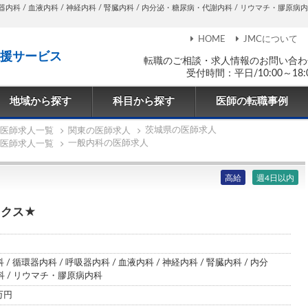
器内科 / 血液内科 / 神経内科 / 腎臓内科 / 内分泌・糖尿病・代謝内科 / リウマチ・膠原病内科求
HOME
JMCについて
援サービス
転職のご相談・求人情報のお問い合わ
受付時間：平日/10:00～18:
地域から探す
科目から探す
医師の転職事例
茨城県の医師求人
医師求人一覧
関東の医師求人
一般内科の医師求人
医師求人一覧
高給
週4日以内
ックス★
 / 循環器内科 / 呼吸器内科 / 血液内科 / 神経内科 / 腎臓内科 / 内分
 / リウマチ・膠原病内科
0万円