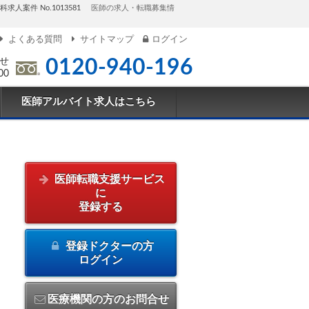
人案件 No.1013581
医師の求人・転職募集情
よくある質問
サイトマップ
ログイン
せ
0120-940-196
00
医師アルバイト求人はこちら
医師転職支援サービス
に
登録する
登録ドクターの方
ログイン
医療機関の方のお問合せ