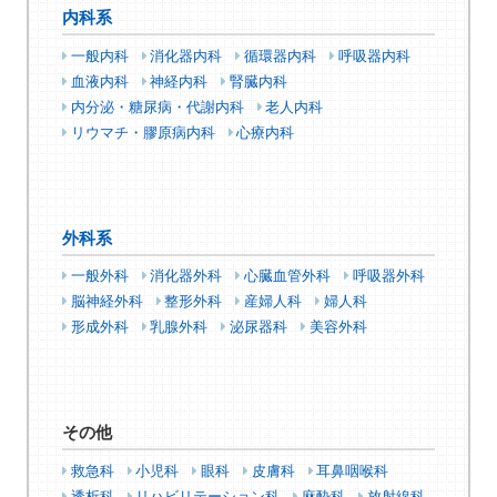
内科系
一般内科
消化器内科
循環器内科
呼吸器内科
血液内科
神経内科
腎臓内科
内分泌・糖尿病・代謝内科
老人内科
リウマチ・膠原病内科
心療内科
外科系
一般外科
消化器外科
心臓血管外科
呼吸器外科
脳神経外科
整形外科
産婦人科
婦人科
形成外科
乳腺外科
泌尿器科
美容外科
その他
救急科
小児科
眼科
皮膚科
耳鼻咽喉科