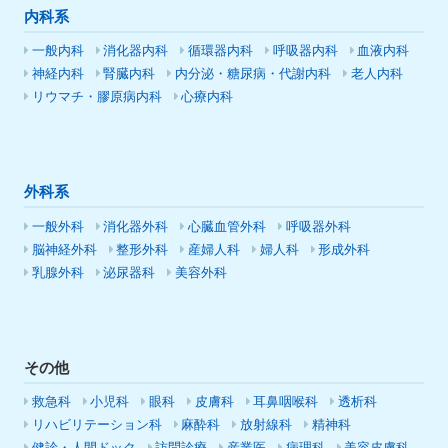
内科系
一般内科
消化器内科
循環器内科
呼吸器内科
血液内科
神経内科
腎臓内科
内分泌・糖尿病・代謝内科
老人内科
リウマチ・膠原病内科
心療内科
外科系
一般外科
消化器外科
心臓血管外科
呼吸器外科
脳神経外科
整形外科
産婦人科
婦人科
形成外科
乳腺外科
泌尿器科
美容外科
その他
救急科
小児科
眼科
皮膚科
耳鼻咽喉科
透析科
リハビリテーション科
麻酔科
放射線科
精神科