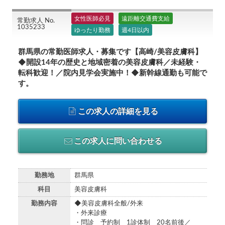
女性医師必見
遠距離交通費支給
常勤求人 No.
1035233
ゆったり勤務
週4日以内
群馬県の常勤医師求人・募集です【高崎/美容皮膚科】
◆開設14年の歴史と地域密着の美容皮膚科／未経験・
転科歓迎！／院内見学会実施中！◆新幹線通勤も可能で
す。
この求人の詳細を見る
この求人に問い合わせる
勤務地
群馬県
科目
美容皮膚科
勤務内容
◆美容皮膚科全般/外来
・外来診療
・問診 予約制 1診体制 20名前後／