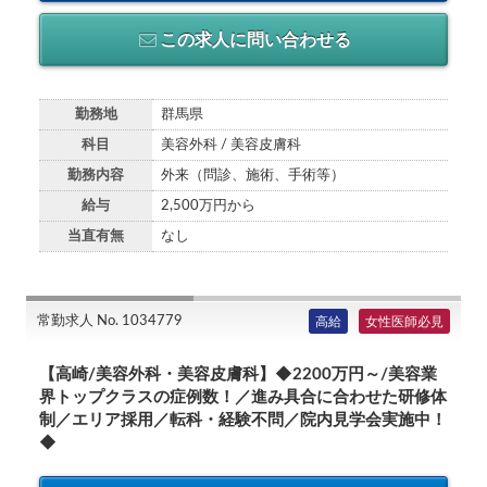
この求人に問い合わせる
勤務地
群馬県
科目
美容外科 / 美容皮膚科
勤務内容
外来（問診、施術、手術等）
給与
2,500万円から
当直有無
なし
常勤求人 No. 1034779
高給
女性医師必見
【高崎/美容外科・美容皮膚科】◆2200万円～/美容業
界トップクラスの症例数！／進み具合に合わせた研修体
制／エリア採用／転科・経験不問／院内見学会実施中！
◆