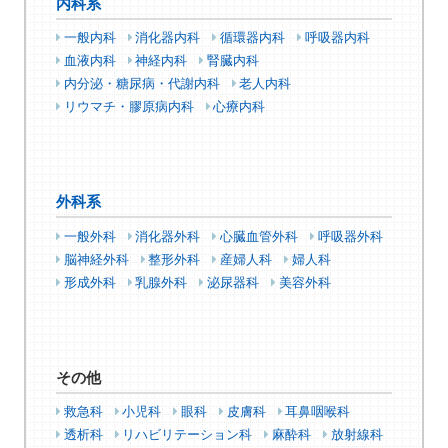
内科系
一般内科
消化器内科
循環器内科
呼吸器内科
血液内科
神経内科
腎臓内科
内分泌・糖尿病・代謝内科
老人内科
リウマチ・膠原病内科
心療内科
外科系
一般外科
消化器外科
心臓血管外科
呼吸器外科
脳神経外科
整形外科
産婦人科
婦人科
形成外科
乳腺外科
泌尿器科
美容外科
その他
救急科
小児科
眼科
皮膚科
耳鼻咽喉科
透析科
リハビリテーション科
麻酔科
放射線科