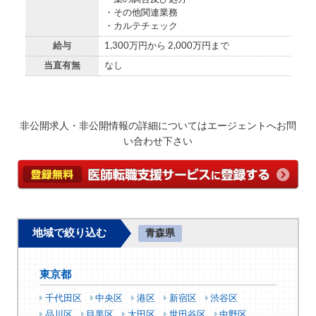
・その他関連業務
・カルテチェック
給与
1,300万円から 2,000万円まで
当直有無
なし
非公開求人・非公開情報の詳細についてはエージェントへお問
い合わせ下さい
地域で絞り込む
青森県
東京都
千代田区
中央区
港区
新宿区
渋谷区
品川区
目黒区
大田区
世田谷区
中野区