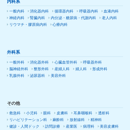
内科系
一般内科
消化器内科
循環器内科
呼吸器内科
血液内科
神経内科
腎臓内科
内分泌・糖尿病・代謝内科
老人内科
リウマチ・膠原病内科
心療内科
外科系
一般外科
消化器外科
心臓血管外科
呼吸器外科
脳神経外科
整形外科
産婦人科
婦人科
形成外科
乳腺外科
泌尿器科
美容外科
その他
救急科
小児科
眼科
皮膚科
耳鼻咽喉科
透析科
リハビリテーション科
麻酔科
放射線科
精神科
健診・人間ドック
訪問診療
産業医
病理科
美容皮膚科