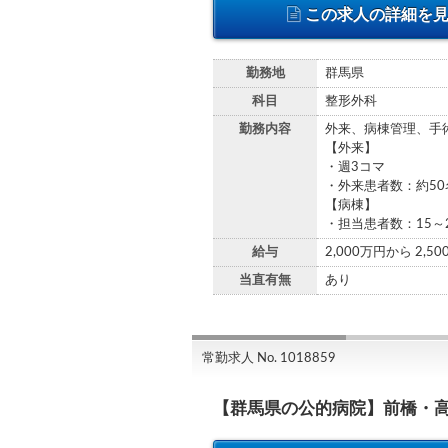
この求人の詳細を
勤務地
群馬県
科目
整形外科
勤務内容
外来、病棟管理、手
【外来】
・週3コマ
・外来患者数：約50
【病棟】
・担当患者数：15～
給与
2,000万円から 2,5
当直有無
あり
常勤求人 No. 1018859
【群馬県の公的病院】前橋・