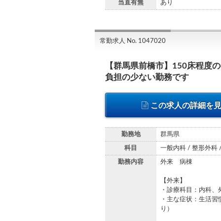
当直有無
あり
常勤求人 No. 1047020
【群馬県前橋市】150床程度
負担の少ない勤務です
この求人の詳細を
勤務地
群馬県
科目
一般内科 / 整形外科
勤務内容
外来 病棟
【外来】
・診療科目：内科、
・主な症状：生活習
り）