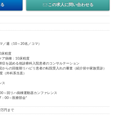
見る
この求人に問い合わせる
マ／週（10～20名／コマ）
0床程度
ケア病棟：10床程度
併症を認める他診療科入院患者のコンサルテーション
院からの回復期リハビリ患者の転院受入れの審査（紹介状や家族受診）
程度（外科系当直）
ンス
00～回リハ病棟運動器カンファレンス
7：00～医療部会"
00万円まで