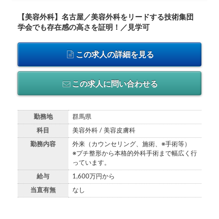
【美容外科】名古屋／美容外科をリードする技術集団
学会でも存在感の高さを証明！／見学可
この求人の詳細を見る
この求人に問い合わせる
勤務地
群馬県
科目
美容外科 / 美容皮膚科
勤務内容
外来（カウンセリング、施術、※手術等）
※プチ整形から本格的外科手術まで幅広く行
っています。
給与
1,600万円から
当直有無
なし