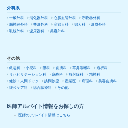
外科系
一般外科
消化器外科
心臓血管外科
呼吸器外科
脳神経外科
整形外科
産婦人科
婦人科
形成外科
乳腺外科
泌尿器科
美容外科
その他
救急科
小児科
眼科
皮膚科
耳鼻咽喉科
透析科
リハビリテーション科
麻酔科
放射線科
精神科
健診・人間ドック
訪問診療
産業医
病理科
美容皮膚科
緩和ケア科
総合診療科
その他
医師アルバイト情報をお探しの方
医師のアルバイト情報はこちら