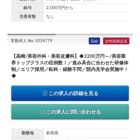
給与
2,500万円から
当直有無
なし
常勤求人 No. 1034779
高給
女性医師必見
【高崎/美容外科・美容皮膚科】◆2200万円～/美容業
界トップクラスの症例数！／進み具合に合わせた研修体
制／エリア採用／転科・経験不問／院内見学会実施中！
◆
この求人の詳細を見る
この求人に問い合わせる
勤務地
群馬県