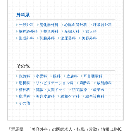
外科系
一般外科
消化器外科
心臓血管外科
呼吸器外科
脳神経外科
整形外科
産婦人科
婦人科
形成外科
乳腺外科
泌尿器科
美容外科
その他
救急科
小児科
眼科
皮膚科
耳鼻咽喉科
透析科
リハビリテーション科
麻酔科
放射線科
精神科
健診・人間ドック
訪問診療
産業医
病理科
美容皮膚科
緩和ケア科
総合診療科
その他
「群馬県」「美容外科」の医師求人・転職（常勤）情報はJMC