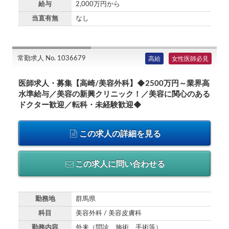
給与
2,000万円から
当直有無
なし
常勤求人 No. 1036679
高給
女性医師必見
医師求人・募集【高崎/美容外科】◆2500万円～業界高
水準給与／美容の新興クリニック！／美容に関心のある
ドクター歓迎／転科・未経験歓迎◆
この求人の詳細を見る
この求人に問い合わせる
勤務地
群馬県
科目
美容外科 / 美容皮膚科
勤務内容
外来（問診、施術、手術等）