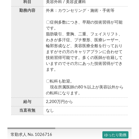
科目
美容外科 / 美容皮膚科
勤務内容
外来：カウンセリング・施術・手術等
〇症例多数につき、早期の技術習得が可能
です。
脂肪吸引、豊胸、二重、フェイスリフト、
わきが多汗症、プチ整形、医療レーザー、
輪郭形成など、美容医療全般を行っており
ますがその方のキャリアプランに合わせて
技術習得可能です。多くの医師が在籍して
いますのでその方にあった技術習得ができ
ます。
〇転科も歓迎。
現在所属医師の80％以上が美容以外から
の転科になります。
給与
2,200万円から
当直有無
なし
常勤求人 No. 1026716
ゆったり勤務