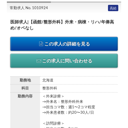
常勤求人 No. 1010924
高給
医師求人|【函館/整形外科】外来・病棟・リハ/年俸高
め/オペなし
この求人の詳細を見る
この求人に問い合わせる
勤務地
北海道
科目
整形外科
勤務内容
＜外来診療＞
→外来名：整形外科外来
→担当コマ数：週1〜2コマ程度
→外来患者数：約20〜30人/日
＜訪問診療＞