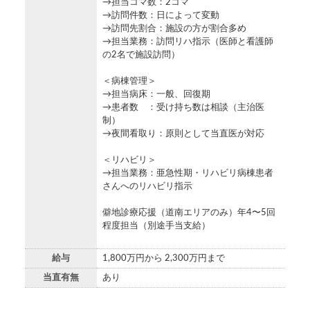
→担当コマ数：2コマ
→訪問件数：日によって変動
→訪問先割合：施設の方が割合多め
→担当業務：訪問リハ指示（医師と看護師
の2名で施設訪問）
＜病棟管理＞
→担当病床：一般、回復期
→患者数 ：受け持ち数は相談（主治医
制）
→夜間看取り：原則として当直医が対応
＜リハビリ＞
→担当業務：亜急性期・リハビリ病棟患者
さんへのリハビリ指示
僻地診療応援（道南エリアのみ）年4〜5回
程度担当（別途手当支給）
給与
1,800万円から 2,300万円まで
当直有無
あり