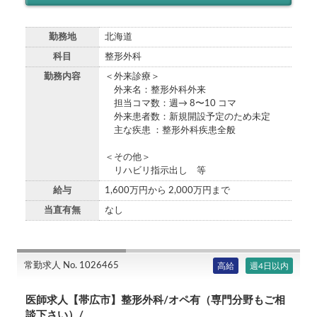
勤務地
北海道
科目
整形外科
勤務内容
＜外来診療＞
外来名：整形外科外来
担当コマ数：週→ 8〜10 コマ
外来患者数：新規開設予定のため未定
主な疾患 ：整形外科疾患全般
＜その他＞
リハビリ指示出し 等
給与
1,600万円から 2,000万円まで
当直有無
なし
常勤求人 No. 1026465
高給
週4日以内
医師求人【帯広市】整形外科/オペ有（専門分野もご相
談下さい）/