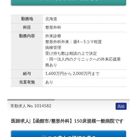
勤務地
北海道
科目
整形外科
勤務内容
外来診療
整形外科外来：週4～5コマ程度
病棟管理
受け持ち数は相談の上で決定
・同一法人内のクリニックへの外来応援業
務あり
給与
1,600万円から 2,000万円まで
当直有無
あり
常勤求人 No. 1014582
高給
医師求人|【函館市/整形外科】150床規模一般病院です