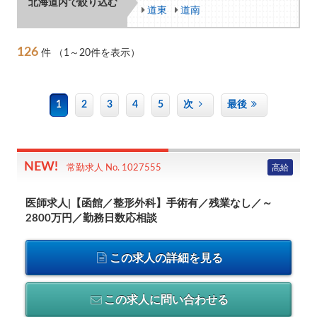
北海道内で絞り込む
道東
道南
126
件
（1～20件を表示）
1
2
3
4
5
次
最後
高給
常勤求人 No. 1027555
医師求人|【函館／整形外科】手術有／残業なし／～
2800万円／勤務日数応相談
この求人の詳細を見る
この求人に問い合わせる