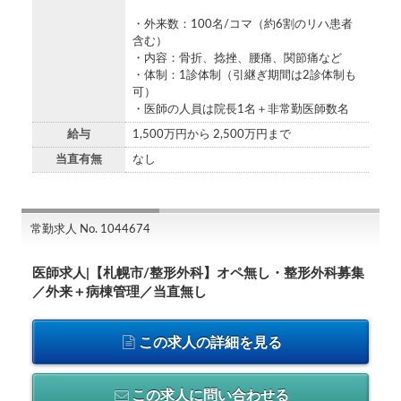
・外来数：100名/コマ（約6割のリハ患者
含む）
・内容：骨折、捻挫、腰痛、関節痛など
・体制：1診体制（引継ぎ期間は2診体制も
可）
・医師の人員は院長1名＋非常勤医師数名
給与
1,500万円から 2,500万円まで
当直有無
なし
常勤求人 No. 1044674
医師求人|【札幌市/整形外科】オペ無し・整形外科募集
／外来＋病棟管理／当直無し
この求人の詳細を見る
この求人に問い合わせる