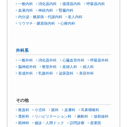
一般内科
消化器内科
循環器内科
呼吸器内科
血液内科
神経内科
腎臓内科
内分泌・糖尿病・代謝内科
老人内科
リウマチ・膠原病内科
心療内科
外科系
一般外科
消化器外科
心臓血管外科
呼吸器外科
脳神経外科
整形外科
産婦人科
婦人科
形成外科
乳腺外科
泌尿器科
美容外科
その他
救急科
小児科
眼科
皮膚科
耳鼻咽喉科
透析科
リハビリテーション科
麻酔科
放射線科
精神科
健診・人間ドック
訪問診療
産業医