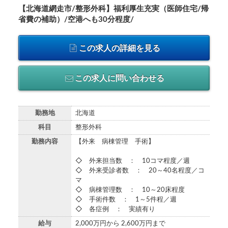
【北海道網走市/整形外科】福利厚生充実（医師住宅/帰
省費の補助）/空港へも30分程度/
この求人の詳細を見る
この求人に問い合わせる
勤務地
北海道
科目
整形外科
勤務内容
【外来 病棟管理 手術】
◇ 外来担当数 ： 10コマ程度／週
◇ 外来受診者数 ： 20～40名程度／コ
マ
◇ 病棟管理数 ： 10～20床程度
◇ 手術件数 ： 1～5件程／週
◇ 各症例 ： 実績有り
給与
2,000万円から 2,600万円まで