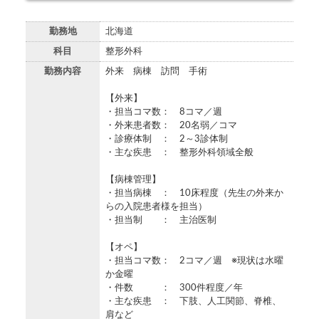
勤務地
北海道
科目
整形外科
勤務内容
外来 病棟 訪問 手術
【外来】
・担当コマ数： 8コマ／週
・外来患者数： 20名弱／コマ
・診療体制 ： 2～3診体制
・主な疾患 ： 整形外科領域全般
【病棟管理】
・担当病棟 ： 10床程度（先生の外来か
らの入院患者様を担当）
・担当制 ： 主治医制
【オペ】
・担当コマ数： 2コマ／週 ※現状は水曜
か金曜
・件数 ： 300件程度／年
・主な疾患 ： 下肢、人工関節、脊椎、
肩など