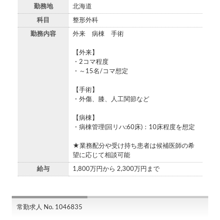
勤務地
北海道
科目
整形外科
勤務内容
外来 病棟 手術
【外来】
・2コマ程度
・～15名/コマ想定
【手術】
・外傷、膝、人工関節など
【病棟】
・病棟管理(回リハ:60床)：10床程度を想定
★業務配分や受け持ち患者は候補医師の希
望に応じて相談可能
給与
1,800万円から 2,300万円まで
常勤求人 No. 1046835