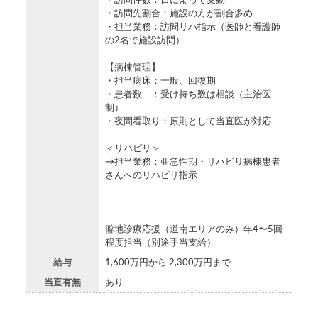
・訪問件数：日によって変動
・訪問先割合：施設の方が割合多め
・担当業務：訪問リハ指示（医師と看護師
の2名で施設訪問）
【病棟管理】
・担当病床：一般、回復期
・患者数 ：受け持ち数は相談（主治医
制）
・夜間看取り：原則として当直医が対応
＜リハビリ＞
→担当業務：亜急性期・リハビリ病棟患者
さんへのリハビリ指示
僻地診療応援（道南エリアのみ）年4〜5回
程度担当（別途手当支給）
給与
1,600万円から 2,300万円まで
当直有無
あり