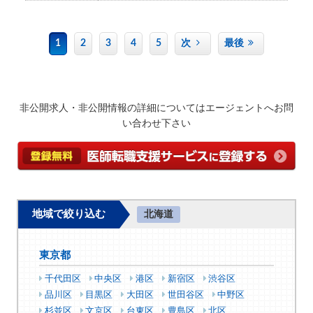
1
2
3
4
5
次
最後
非公開求人・非公開情報の詳細についてはエージェントへお問
い合わせ下さい
地域で絞り込む
北海道
東京都
千代田区
中央区
港区
新宿区
渋谷区
品川区
目黒区
大田区
世田谷区
中野区
杉並区
文京区
台東区
豊島区
北区