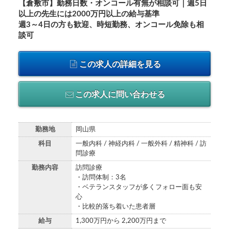
【倉敷市】勤務日数・オンコール有無が相談可｜週5日
以上の先生には2000万円以上の給与基準
週3～4日の方も歓迎、時短勤務、オンコール免除も相
談可
この求人の詳細を見る
この求人に問い合わせる
勤務地
岡山県
科目
一般内科 / 神経内科 / 一般外科 / 精神科 / 訪
問診療
勤務内容
訪問診療
・訪問体制：3名
・ベテランスタッフが多くフォロー面も安
心
・比較的落ち着いた患者層
給与
1,300万円から 2,200万円まで