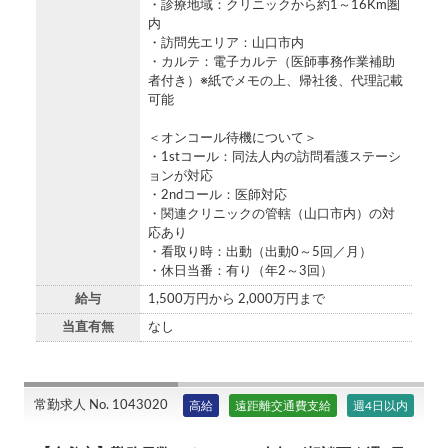
・診療地域：クリニックから約1～16Km圏
内
・訪問先エリア：山口市内
・カルテ：電子カルテ（医師事務作業補助
者付き）※紙でメモの上、帰社後、代理記載
可能
＜オンコール待機について＞
・1stコール：同法人内の訪問看護ステーシ
ョンが対応
・2ndコール：医師対応
・関連クリニックの管轄（山口市内）の対
応あり
・看取り時：出動（出動0～5回／月）
・休日当番：有り（年2～3回）
給与
1,500万円から 2,000万円まで
当直有無
なし
常勤求人 No. 1043020
高給
遠距離交通費支給
週4日以内