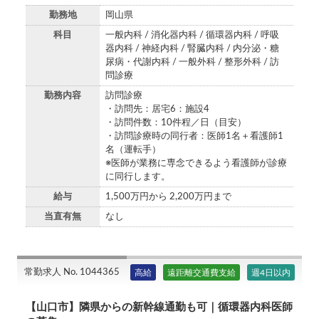
勤務地
岡山県
科目
一般内科 / 消化器内科 / 循環器内科 / 呼吸
器内科 / 神経内科 / 腎臓内科 / 内分泌・糖
尿病・代謝内科 / 一般外科 / 整形外科 / 訪
問診療
勤務内容
訪問診療
・訪問先：居宅6：施設4
・訪問件数：10件程／日（目安）
・訪問診療時の同行者：医師1名＋看護師1
名（運転手）
※医師が業務に専念できるよう看護師が診療
に同行します。
給与
1,500万円から 2,200万円まで
当直有無
なし
常勤求人 No. 1044365
高給
遠距離交通費支給
週4日以内
【山口市】隣県からの新幹線通勤も可｜循環器内科医師