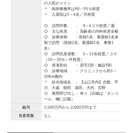
の入院がメイン
＊ 病床稼働率は90～95％程度
＊ 入退院は5～6名／月程度
◇ 訪問件数 ： 4～6コマ程度／週
◇ 主な疾患 ： 高齢者の内科疾患全般
◇ 診療体制 ：医師1名、看護師1名体
制で訪問 （医師2名、看護師1名、事務1
名）
◇ 訪問先患者数： 5～15名程度／コマ
（10～30分／件程度）
◇ 患者割合 ： 居宅1割・施設9割
◇ 診療地域 ： クリニックから約1～
10Km圏内
＊ 担当地域名 ： 【山口市内】吉敷、平
川、大歳、朝田、湯田、大内、宮野
◇ 夜間呼び出し： 有り（詳細は「オンコ
ール」欄に記載）
給与
1,500万円から 2,000万円まで
当直有無
なし