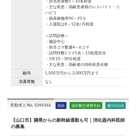
・担当患者数5～10名程度
・主な疾患：高齢患者様のレスパイト・リ
ハビリ
・病床稼働率90～95％
・入退院は8～12名/月程度
＜訪問診療＞
・施設中心
・担当コマ数週4～6コマ
・訪問件数1コマ5名～15程度担当
・1件10～30分程度
・主な疾患：高齢者の内科疾患全般
給与
1,500万円から 2,000万円まで
当直有無
なし
常勤求人 No. 1044366
高給
遠距離交通費支給
週4日以内
【山口市】隣県からの新幹線通勤も可｜消化器内科医師
の募集