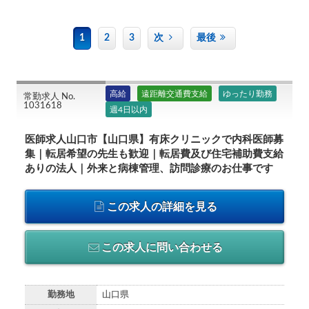
1
2
3
次
最後
高給
遠距離交通費支給
ゆったり勤務
常勤求人 No.
1031618
週4日以内
医師求人山口市【山口県】有床クリニックで内科医師募
集｜転居希望の先生も歓迎｜転居費及び住宅補助費支給
ありの法人｜外来と病棟管理、訪問診療のお仕事です
この求人の詳細を見る
この求人に問い合わせる
勤務地
山口県