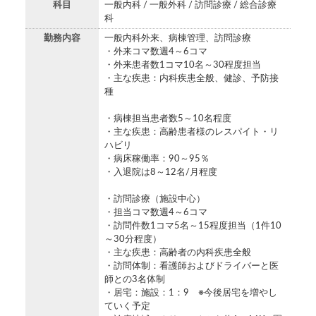
科目
一般内科 / 一般外科 / 訪問診療 / 総合診療
科
勤務内容
一般内科外来、病棟管理、訪問診療
・外来コマ数週4～6コマ
・外来患者数1コマ10名～30程度担当
・主な疾患：内科疾患全般、健診、予防接
種
・病棟担当患者数5～10名程度
・主な疾患：高齢患者様のレスパイト・リ
ハビリ
・病床稼働率：90～95％
・入退院は8～12名/月程度
・訪問診療（施設中心）
・担当コマ数週4～6コマ
・訪問件数1コマ5名～15程度担当（1件10
～30分程度）
・主な疾患：高齢者の内科疾患全般
・訪問体制：看護師およびドライバーと医
師との3名体制
・居宅：施設：1：9 ※今後居宅を増やし
ていく予定