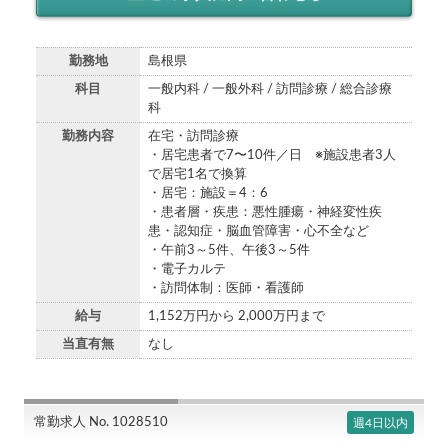
勤務地
島根県
科目
一般内科 / 一般外科 / 訪問診療 / 総合診療
科
勤務内容
在宅・訪問診療
・居宅患者で7〜10件／日 ※施設患者3人
で居宅1名で換算
・居宅：施設＝4：6
・患者層・疾患：悪性腫瘍・神経変性疾
患・認知症・脳血管障害・心不全など
・午前3～5件、午後3～5件
・電子カルテ
・訪問体制：医師・看護師
給与
1,152万円から 2,000万円まで
当直有無
なし
常勤求人 No. 1028510
週4日以内