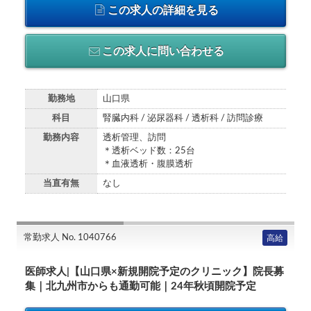
この求人の詳細を見る
この求人に問い合わせる
勤務地
山口県
科目
腎臓内科 / 泌尿器科 / 透析科 / 訪問診療
勤務内容
透析管理、訪問
＊透析ベッド数：25台
＊血液透析・腹膜透析
当直有無
なし
常勤求人 No. 1040766
高給
医師求人|【山口県×新規開院予定のクリニック】院長募
集｜北九州市からも通勤可能｜24年秋頃開院予定