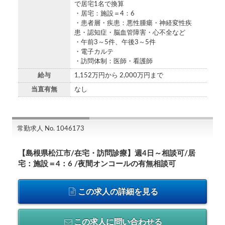
で居宅1名で換算
・居宅：施設＝4：6
・患者層・疾患：悪性腫瘍・神経変性疾
患・認知症・脳血管障害・心不全など
・午前3～5件、午後3～5件
・電子カルテ
・訪問体制：医師・看護師
給与
1,152万円から 2,000万円まで
当直有無
なし
常勤求人 No. 1046173
【島根県松江市/在宅・訪問診療】週4日～相談可/居
宅：施設＝4：6 /夜間オンコールの有無相談可
この求人の詳細を見る
この求人に問い合わせる