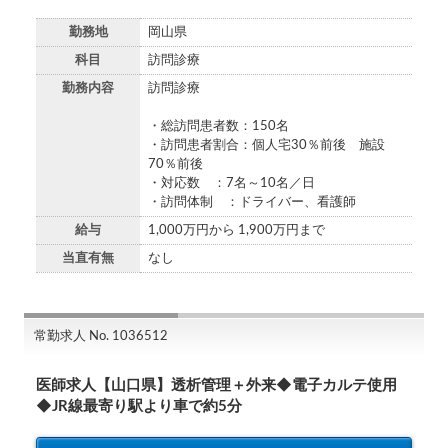
勤務地
岡山県
科目
訪問診療
勤務内容
訪問診療
・総訪問患者数：150名
・訪問患者割合：個人宅30％前後 施設
70％前後
・対応数 ：7名～10名／日
・訪問体制 ：ドライバー、看護師
給与
1,000万円から 1,900万円まで
当直有無
なし
常勤求人 No. 1036512
医師求人【山口県】透析管理＋外来◆電子カルテ使用
◆JR線最寄り駅より車で約5分