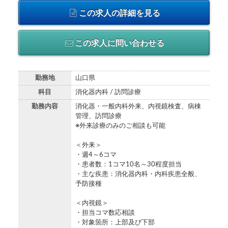
この求人の詳細を見る
この求人に問い合わせる
勤務地
山口県
科目
消化器内科 / 訪問診療
勤務内容
消化器・一般内科外来、内視鏡検査、病棟
管理、訪問診療
※外来診療のみのご相談も可能
＜外来＞
・週4～6コマ
・患者数：1コマ10名～30程度担当
・主な疾患：消化器内科・内科疾患全般、
予防接種
＜内視鏡＞
・担当コマ数応相談
・対象箇所：上部及び下部