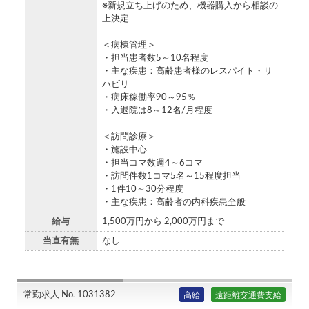
※新規立ち上げのため、機器購入から相談の
上決定
＜病棟管理＞
・担当患者数5～10名程度
・主な疾患：高齢患者様のレスパイト・リ
ハビリ
・病床稼働率90～95％
・入退院は8～12名/月程度
＜訪問診療＞
・施設中心
・担当コマ数週4～6コマ
・訪問件数1コマ5名～15程度担当
・1件10～30分程度
・主な疾患：高齢者の内科疾患全般
給与
1,500万円から 2,000万円まで
当直有無
なし
常勤求人 No. 1031382
高給
遠距離交通費支給