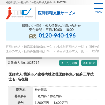
神奈川県の一般内科 / 神経内科求人案件 No.1035719
MENU
医師転職支援サービス
転職のご相談・求人情報のお問い合わせ
受付時間：平日/10:00～18:00
0120-940-196
医師の求人・転職募集情報はJMC
地域別医師求人一覧
関東の医師
一般内科の
医師の求人・転職募集情報はJMC
科目別医師求人一覧
常勤求人 No. 1035719
ゆったり勤務
週4日以内
医師求人|横浜市／療養病棟管理医師募集／臨床工学技
士も3名在籍
勤務地
神奈川県
募集科目
一般内科 / 神経内科
給与
1,200万円 ～ 1,600万円