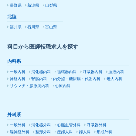
長野県
新潟県
山梨県
北陸
福井県
石川県
富山県
科目から医師転職求人を探す
内科系
一般内科
消化器内科
循環器内科
呼吸器内科
血液内科
神経内科
腎臓内科
内分泌・糖尿病・代謝内科
老人内科
リウマチ・膠原病内科
心療内科
外科系
一般外科
消化器外科
心臓血管外科
呼吸器外科
脳神経外科
整形外科
産婦人科
婦人科
形成外科