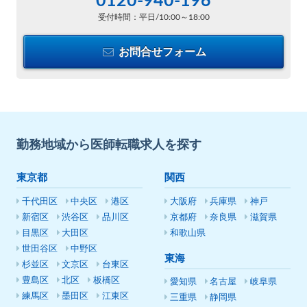
0120-940-196
受付時間：平日/10:00～18:00
お問合せフォーム
勤務地域から医師転職求人を探す
東京都
関西
千代田区
中央区
港区
大阪府
兵庫県
神戸
新宿区
渋谷区
品川区
京都府
奈良県
滋賀県
目黒区
大田区
和歌山県
世田谷区
中野区
東海
杉並区
文京区
台東区
豊島区
北区
板橋区
愛知県
名古屋
岐阜県
練馬区
墨田区
江東区
三重県
静岡県