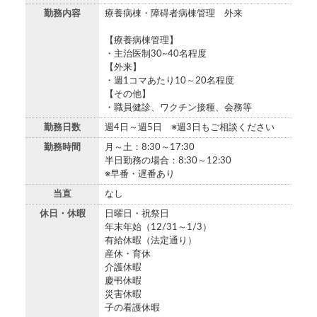
勤務内容
療養病棟・障碍者病棟管理 外来
【療養病棟管理】
・主治医制30~40名程度
【外来】
・週1コマあたり10～20名程度
【その他】
・職員健診、ワクチン接種、会務等
勤務日数
週4日～週5日 ※週3日もご相談ください
勤務時間
月～土：8:30～17:30
半日勤務の場合：8:30～12:30
※早番・遅番あり
当直
なし
休日・休暇
日曜日・祝祭日
年末年始（12/31～1/3）
有給休暇（法定通り）
産休・育休
介護休暇
慶弔休暇
災害休暇
子の看護休暇