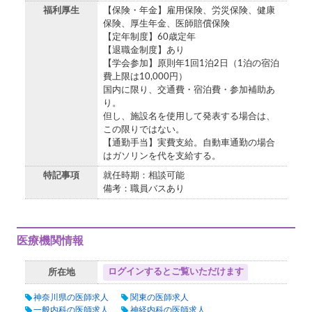
福利厚生
【保険・年金】雇用保険、労災保険、健康
保険、厚生年金、医師賠償保険
【定年制度】60歳定年
【退職金制度】あり
【学会参加】原則年1回1泊2日（1泊の宿泊
費上限は10,000円）
国内に限り、交通費・宿泊費・参加補助あ
り。
但し、施設名を使用して発表する場合は、
この限りではない。
【通勤手当】実費支給。自動車通勤の場合
はガソリンを代を支給する。
特記事項
就任時期：相談可能
備考：職員バスあり
医療機関情報
ログインするとご覧いただけます
所在地
神奈川県の医師求人
関東の医師求人
一般内科の医師求人
神経内科の医師求人